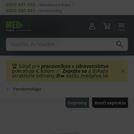
0800 601 433
–
Všeobecná linka
0800 800 441
–
Stomatológ
menu
🏆 Súťaž pre
pracovníkov v zdravotníctve
pokračuje 4. kolom ✅.
Zapojte sa
a získajte
atraktívne odmeny 🎁➡️
sutaz.medplus.sk
Parodontológia
Dopredaj
Končí expirácia