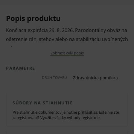
Popis produktu
Končiaca expirácia 29. 8. 2026. Parodontálny obväz na
ošetrenie rán, stehov alebo na stabilizáciu uvoľnených
zubov.
Zobraziť celý popis
Vlastnosti a použitie:
PARAMETRE
Rýchla aplikácia, priaznivý pre pacienta,
Zdravotnícka pomôcka
podpora hojenia, bez eugenolu, nelepí sa na
DRUH TOVARU
rukavice.
Dvojzložkový materiál v tubách, určený na
SÚBORY NA STIAHNUTIE
ošetrenie rán, prekrytie stehov alebo na
Pre stiahnutie dokumentov je nutné
prihlásiť sa
. Ešte nie ste
stabilizáciu uvoľnených zubov.
zaregistrovaní? Využite všetky
výhody registrácie
.
Ľahko sa tvaruje, zmierňuje bolesť a