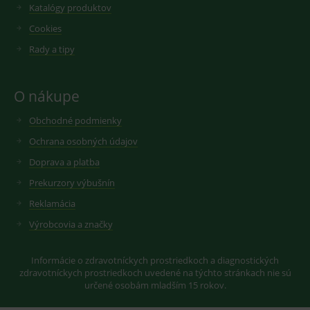
Katalógy produktov
VISITOR_INFO1_LIVE
6
Tento
Google LLC
měsíců
soubor
.youtube.com
sid
.seznam.cz
1 měsíc
Cookie od
cookie
Cookies
seznam.cz
nastavuje
googlu.
Youtube ke
Slouží pro
Rady a tipy
sledování
zobrazení
uživatelskýc
vhodné
předvoleb
reklamy.
pro videa
O nákupe
Youtube
_ga_GXRFBLV37P
.medplus.sk
2 roky
Cookie pro
vložená do
měření
webů; může
návštěvnosti
Obchodné podmienky
také určit,
ve službě
zda
google
Ochrana osobných údajov
návštěvník
analytics.
webu
Doprava a platba
používá
novou nebo
starou verzi
Prekurzory výbušnín
rozhraní
Youtube.
Reklamácia
Výrobcovia a značky
Informácie o zdravotníckych prostriedkoch a diagnostických
zdravotníckych prostriedkoch uvedené na týchto stránkach nie sú
určené osobám mladším 15 rokov.