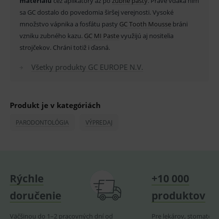
materiálu
cez aplikátory až po
zubné pasty
. Práve vďaka nim
pro
fungov
sa GC dostalo do povedomia širšej verejnosti. Vysoké
OnLine
smarts
množstvo vápnika a fosfátu pasty
GC Tooth Mousse
bráni
vzniku zubného kazu.
GC MI Paste
využijú aj nositelia
PHPSESSID
Zavřením
Univer
PHP.net
prohlížeče
identif
www.medplus.sk
strojčekov. Chráni totiž i ďasná.
použív
udržov
promě
Všetky produkty GC EUROPE N.V.
relací
uživate
_sp_ses.ef32
www.medplus.sk
30 minut
Cookie
pro
Produkt je v kategóriách
fungov
OnLine
smarts
PARODONTOLÓGIA
VÝPREDAJ
ssupp.vid
www.medplus.sk
6 měsíců
Cookie
2 dny
pro
fungov
OnLine
smarts
lastVisitedProducts
www.medplus.sk
1 rok
Cookie
Rýchle
+10 000
uchová
naposl
doručenie
produktov
navští
produk
Väčšinou do 1–2 pracovných dní od
Pre lekárov, stomatoló
ssupp.visits
www.medplus.sk
6 měsíců
Cookie