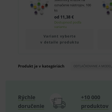
označenie nástrojov, 100
ks
Technické – základné život
od 11,38 €
Nevyhnutné cookies umožňujú
Dostupnosť podľa
používanie webu sú nutné.
variantu
P
Název
Variant vyberte
_sp_id.ef32
v detaile produktu
PHPSESSID
_sp_ses.ef32
Produkt je v kategóriách
ODTLAČKOVANIE A MODEL
ssupp.vid
lastVisitedProducts
ssupp.visits
CookieScriptConsent
Rýchle
+10 000
C
doručenie
produktov