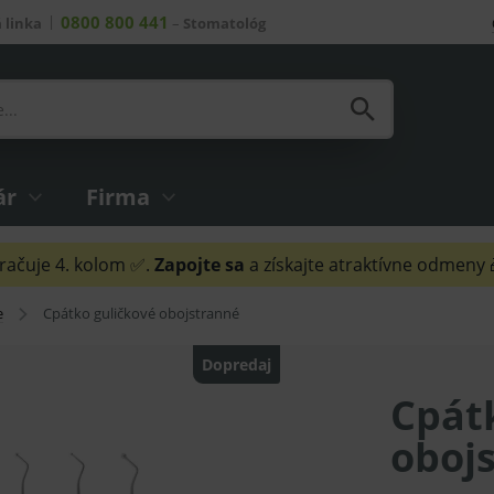
0800 800 441
 linka
–
Stomatológ
ár
Firma
ačuje 4. kolom ✅.
Zapojte sa
a získajte atraktívne odmeny
e
Cpátko guličkové obojstranné
Dopredaj
Cpát
oboj