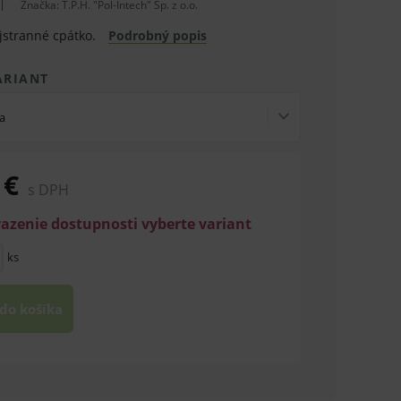
Značka:
T.P.H. "Pol-Intech" Sp. z o.o.
jstranné cpátko.
Podrobný popis
ARIANT
a
 €
s DPH
razenie dostupnosti vyberte variant
ks
 do košíka