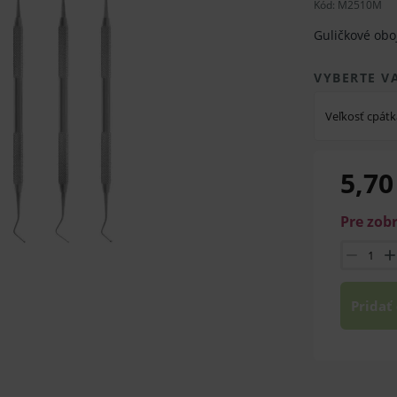
Kód:
M2510M
Guličkové obo
VYBERTE V
Veľkosť cpátk
5,70
Pre zob
Pridať