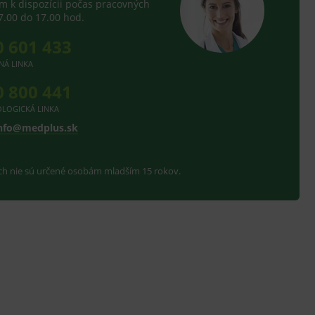
 k dispozícii počas pracovných
7.00 do 17.00 hod.
0 601 433
NÁ LINKA
0 800 441
LOGICKÁ LINKA
nfo@medplus.sk
ach nie sú určené osobám mladším 15 rokov.