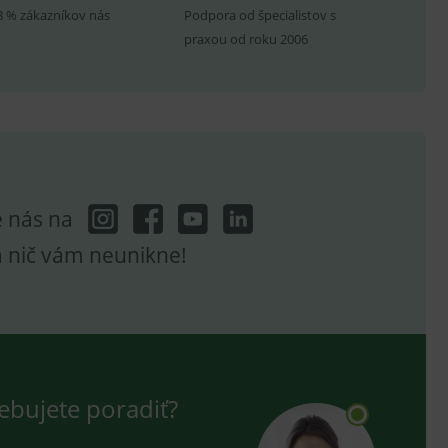
8 % zákazníkov nás
Podpora od špecialistov s
praxou od roku 2006
hodné reklamy.
e analytics.
poruje cookies a
e analytics.
hodné reklamy.
e analytics.
telských předvoleb pro
těvník webu používá
e nás na
dování zobrazení
a nič vám neunikne!
ení vhodné reklamy.
e analytics.
ebujete poradiť?