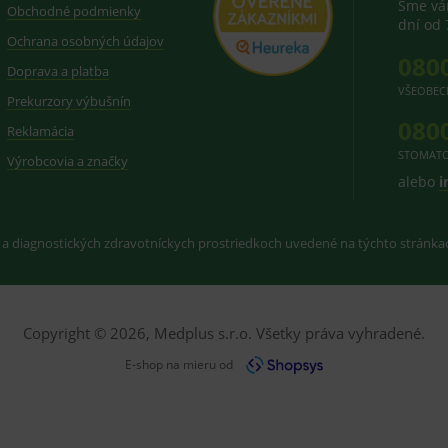
Sme vám
Obchodné podmienky
dní od 
Ochrana osobných údajov
080
Doprava a platba
VŠEOBEC
Prekurzory výbušnín
080
Reklamácia
STOMATO
Výrobcovia a značky
alebo
i
 a diagnostických zdravotníckych prostriedkoch uvedené na týchto stránk
Copyright © 2026, Medplus s.r.o. Všetky práva vyhradené.
E-shop na mieru od