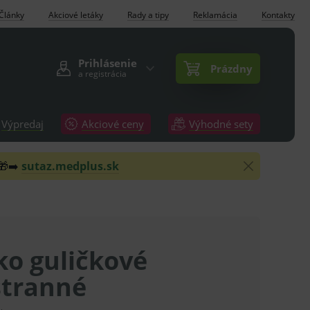
Články
Akciové letáky
Rady a tipy
Reklamácia
Kontakty
Prihlásenie
Prázdny
a registrácia
Výpredaj
Akciové ceny
Výhodné sety
 🎁➡️
sutaz.medplus.sk
ko guličkové
stranné