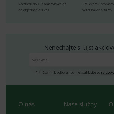
Väčšinou do 1–2 pracovných dní
Pre lekárov, stomato
P
Název
od objednania u vás
veterinárov aj firmy
Pro
D
Název
Do
_gcl_au
G
.
_gat_UA-
.me
193359858-4
test_cookie
G
_ga
.d
Goo
.me
IDE
G
_gid
.d
Goo
Nenechajte si ujsť akcio
.me
VISITOR_INFO1_LIVE
G
YSC
.
Goo
.yo
Váš e-mail
sid
.se
Prihlásením k odberu noviniek súhlasíte so
spracov
_ga_GXRFBLV37P
.me
O nás
Naše služby
O