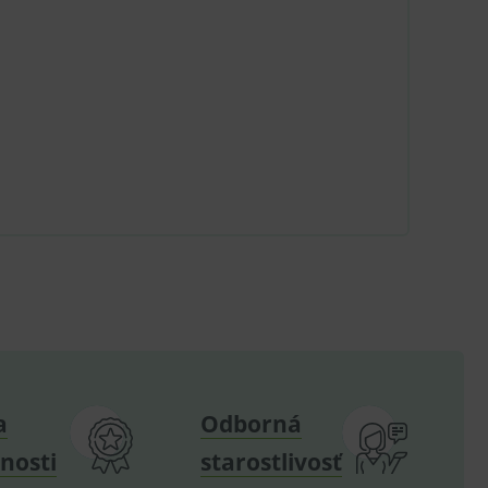
u do košíka atď. Pre správne
.
nných relací uživatelů
.
.
ů.
.
om k zapamatování
a
Odborná
e nutné, aby banner cookie
nosti
starostlivosť