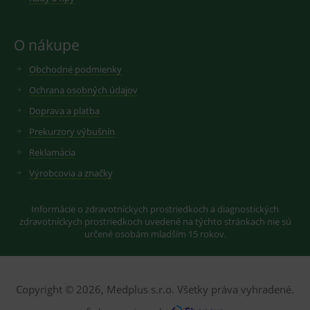
OnLine
smarts
CookieScriptConsent
1 rok
Tento 
CookieScript
cookie
www.medplus.sk
O nákupe
použív
služba
Obchodné podmienky
Cookie
Script.
zapama
Ochrana osobných údajov
předvo
souhla
Doprava a platba
soubo
cookie
Prekurzory výbušnín
návště
Je nutn
Reklamácia
banne
cookie
Výrobcovia a značky
Cookie
Script
fungov
správn
Informácie o zdravotníckych prostriedkoch a diagnostických
zdravotníckych prostriedkoch uvedené na týchto stránkach nie sú
určené osobám mladším 15 rokov.
Provider
/
Název
Vyprší
Popis
Provider
Doména
/
Název
Vyprší
Popis
Copyright © 2026, Medplus s.r.o. Všetky práva vyhradené.
Doména
_gcl_au
3
Cookie
Google LLC
měsíce
reklamního
.medplus.sk