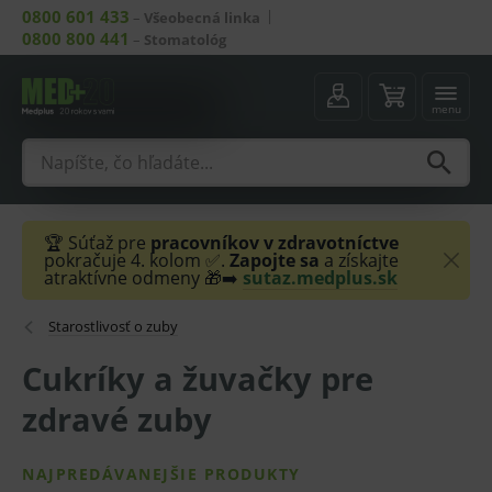
0800 601 433
–
Všeobecná linka
0800 800 441
–
Stomatológ
menu
🏆 Súťaž pre
pracovníkov v zdravotníctve
pokračuje 4. kolom ✅.
Zapojte sa
a získajte
atraktívne odmeny 🎁➡️
sutaz.medplus.sk
Starostlivosť o zuby
Cukríky a žuvačky pre
zdravé zuby