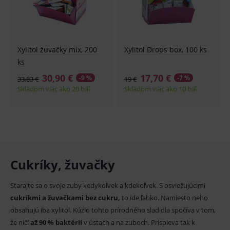
Xylitol žuvačky mix, 200
Xylitol Drops box, 100 ks
ks
30,90 €
17,70 €
-9 %
-7 %
33,83 €
19 €
Skladom viac ako 20 bal
Skladom viac ako 10 bal
Cukríky, žuvačky
Starajte sa o svoje zuby kedykoľvek a kdekoľvek. S osviežujúcimi
cukríkmi a žuvačkami bez cukru,
to ide ľahko. Namiesto neho
obsahujú iba xylitol. Kúzlo tohto prírodného sladidla spočíva v tom,
že ničí
až 90 % baktérií
v ústach a na zuboch. Prispieva tak k