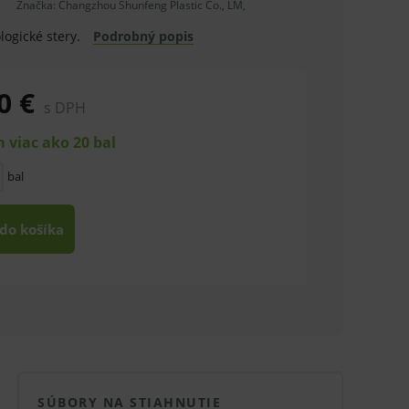
Značka:
Changzhou Shunfeng Plastic Co., LM,
logické stery.
Podrobný popis
0 €
s DPH
 viac ako 20 bal
bal
 do košíka
SÚBORY NA STIAHNUTIE