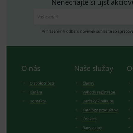
Nenechajte si ujsť akcio
Váš e-mail
Prihlásením k odberu noviniek súhlasíte so
spracov
O nás
Naše služby
O
O spoločnosti
Články
Kariéra
Výhody registrácie
Kontakty
Darčeky k nákupu
Katalógy produktov
Cookies
Rady a tipy