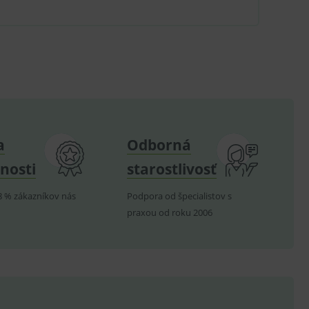
.
om k zapamatování
e nutné, aby banner cookie
hodné reklamy.
a
Odborná
e analytics.
nosti
starostlivosť
poruje cookies a
e analytics.
8 % zákazníkov nás
Podpora od špecialistov s
hodné reklamy.
e analytics.
praxou od roku 2006
telských předvoleb pro
těvník webu používá
dování zobrazení
ení vhodné reklamy.
e analytics.