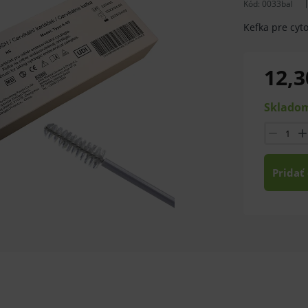
Kód:
0033bal
Kefka pre cyto
12,3
Skladom
Pridať