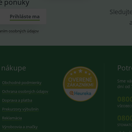
vé ponuky
Sledujt
Prihláste ma
aním osobných údajov
 nákupe
Potr
Sme vám
Obchodné podmienky
dní od 
Ochrana osobných údajov
080
Doprava a platba
VŠEOBEC
Prekurzory výbušnín
080
Reklamácia
STOMATO
Výrobcovia a značky