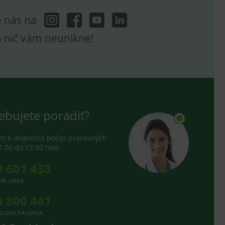
e nás na
a nič vám neunikne!
ebujete poradiť?
 k dispozícii počas pracovných
7.00 do 17.00 hod.
0 601 433
NÁ LINKA
0 800 441
LOGICKÁ LINKA