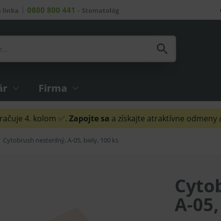
0800 800 441
 linka
–
Stomatológ
ár
Firma
ačuje 4. kolom ✅.
Zapojte sa
a získajte atraktívne odmeny
Cytobrush nesterilný, A-05, biely, 100 ks
Cytob
A-05,