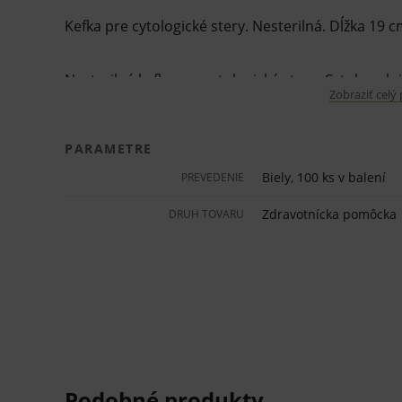
Kefka pre cytologické stery. Nesterilná. Dĺžka 19 c
Nesterilná kefka pre cytologické stery. Cytobrush j
Zobraziť celý
krčka maternice. Pri endocervikálnom odbere ke
buniek, ktoré sú ľahko prenesené na podložné sklí
PARAMETRE
je jemná a pri odbere nespôsobuje krvácania.
Biely, 100 ks v balení
PREVEDENIE
Plastová tyčinka. Dĺžka kefky je 19 cm. Štetiny sú
Zdravotnícka pomôcka
DRUH TOVARU
zvýšené množstvo buniek.
Biela tyčinka minimálne ohybná.
Modrá tyčinka ohybná.
Vlastnosti a výhody:
K endocervikálnym odberom.