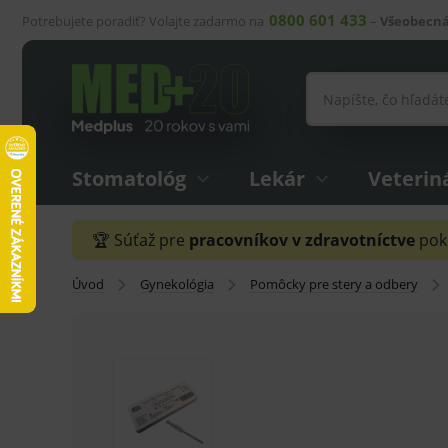
0800 601 433
Potrebujete poradiť? Volajte zadarmo na
–
Všeobecná
Stomatológ
Lekár
Veterin
🏆 Súťaž pre
pracovníkov v zdravotníctve
pokr
Úvod
Gynekológia
Pomôcky pre stery a odbery