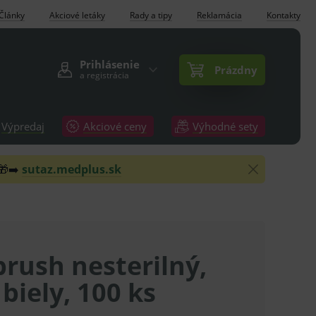
Články
Akciové letáky
Rady a tipy
Reklamácia
Kontakty
Prihlásenie
Prázdny
a registrácia
Výpredaj
Akciové ceny
Výhodné sety
 🎁➡️
sutaz.medplus.sk
rush nesterilný,
 biely, 100 ks