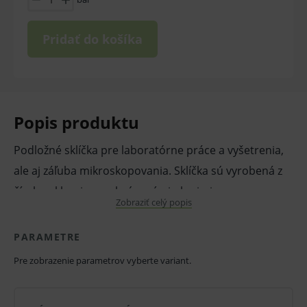
Pridať do košíka
Popis produktu
Podložné sklíčka pre laboratórne práce a vyšetrenia,
ale aj záľuba mikroskopovania. Sklíčka sú vyrobená z
číreho skla s jemne brúsenými okrajmi.
Zobraziť celý popis
K dispozícii sú dva typy podložných sklíčok. Prvým
PARAMETRE
typom sú úplne číre sklíčka s mierne skoseným uhlom
Pre zobrazenie parametrov vyberte variant.
45 °. Druhý typ predstavujú číre sklíčka s matným
prúžkom, ktorý slúži na opis vzorky. V rohoch sú tieto