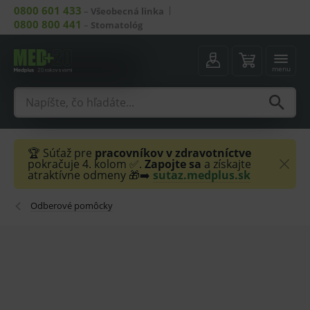
0800 601 433
–
Všeobecná linka
0800 800 441
–
Stomatológ
menu
🏆 Súťaž pre
pracovníkov v zdravotníctve
pokračuje 4. kolom ✅.
Zapojte sa
a získajte
atraktívne odmeny 🎁➡️
sutaz.medplus.sk
Odberové pomôcky