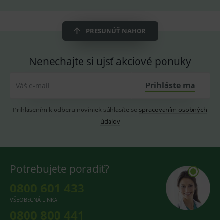
ssupp.vid
www.medplus.sk
6 měsíců
Cookie
2 dny
pro
fungov
PRESUNÚŤ NAHOR
OnLine
smarts
lastVisitedProducts
www.medplus.sk
1 rok
Cookie
Nenechajte si ujsť akciové ponuky
uchová
naposl
navští
produk
Prihláste ma
Váš e-mail
ssupp.visits
www.medplus.sk
6 měsíců
Cookie
2 dny
pro
Prihlásením k odberu noviniek súhlasíte so
spracovaním osobných
fungov
OnLine
údajov
smarts
CookieScriptConsent
1 rok
Tento 
CookieScript
cookie
www.medplus.sk
použív
služba
Potrebujete poradiť?
Cookie
Script.
zapama
0800 601 433
předvo
souhla
VŠEOBECNÁ LINKA
soubo
cookie
0800 800 441
návště