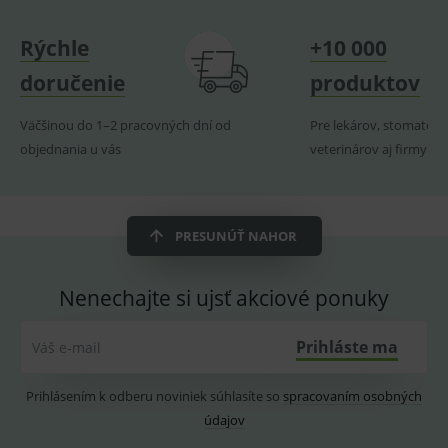
Rýchle
+10 000
Základné životné funkcie e-shopu
doručenie
produktov
Analytické
Marketingové
Väčšinou do 1–2 pracovných dní od
Pre lekárov, stomatoló
Technické – základné životné funkcie e-shopu
objednania u vás
veterinárov aj firmy
Nevyhnutné cookies umožňujú základné
funkcie ako voľba odborník/laik, prihlásenie
používateľa, vkladanie tovaru do košíka atď. Pre
správne používanie webu sú nutné.
PRESUNÚŤ NAHOR
Provider
/
Název
Vyprší
Popis
Doména
_sp_id.ef32
www.medplus.sk
2 roky
Cookie
Nenechajte si ujsť akciové ponuky
pro
fungov
OnLine
smarts
Prihláste ma
Váš e-mail
PHPSESSID
Zavřením
Univer
PHP.net
prohlížeče
identif
www.medplus.sk
použív
Prihlásením k odberu noviniek súhlasíte so
spracovaním osobných
udržov
údajov
promě
relací