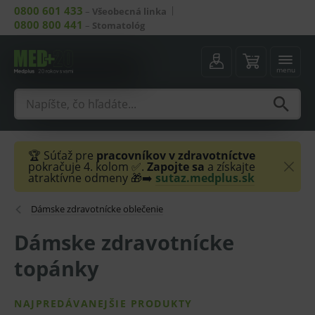
0800 601 433
–
Všeobecná linka
0800 800 441
–
Stomatológ
menu
🏆 Súťaž pre
pracovníkov v zdravotníctve
pokračuje 4. kolom ✅.
Zapojte sa
a získajte
atraktívne odmeny 🎁➡️
sutaz.medplus.sk
Dámske zdravotnícke oblečenie
Dámske zdravotnícke
topánky