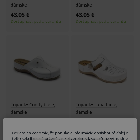
dámske
dámske
43,05 €
43,05 €
Dostupnosť podľa variantu
Dostupnosť podľa variantu
Topánky Comfy biele,
Topánky Luna biele,
dámske
dámske
46,13 €
43,05 €
Dostupnosť podľa variantu
Dostupnosť podľa variantu
Beriem na vedomie, že ponuka a informácie obsiahnuté ďalej v
tejto sekcii nie sú určené laickej verejnosti, sú určené výhradne