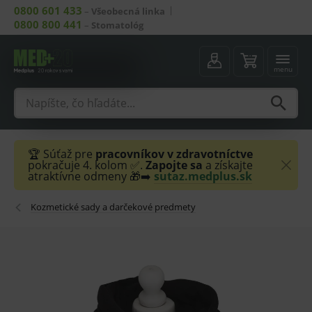
0800 601 433
–
Všeobecná linka
0800 800 441
–
Stomatológ
menu
🏆 Súťaž pre
pracovníkov v zdravotníctve
pokračuje 4. kolom ✅.
Zapojte sa
a získajte
atraktívne odmeny 🎁➡️
sutaz.medplus.sk
Kozmetické sady a darčekové predmety