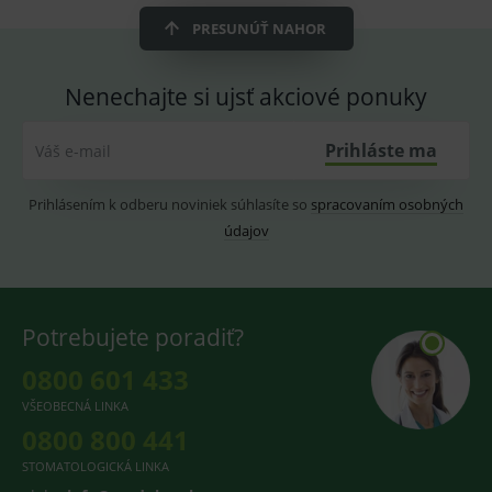
ssupp.vid
www.medplus.sk
6 měsíců
Cookie
2 dny
pro
PRESUNÚŤ NAHOR
fungov
OnLine
smarts
Nenechajte si ujsť akciové ponuky
lastVisitedProducts
www.medplus.sk
1 rok
Cookie
uchová
naposl
Prihláste ma
Váš e-mail
navští
produk
ssupp.visits
www.medplus.sk
6 měsíců
Cookie
Prihlásením k odberu noviniek súhlasíte so
spracovaním osobných
2 dny
pro
fungov
údajov
OnLine
smarts
CookieScriptConsent
1 rok
Tento 
CookieScript
cookie
www.medplus.sk
použív
Potrebujete poradiť?
služba
Cookie
Script.
0800 601 433
zapama
předvo
VŠEOBECNÁ LINKA
souhla
soubo
0800 800 441
cookie
návště
STOMATOLOGICKÁ LINKA
Je nutn
banne