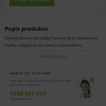
Popis produktu
Štýlový dámsky šál značky Peterson® je stelesnením
kvality a elegancie. Vyrobený s maximálnou
starostlivosťou o detaily, dokonale ladí s každým
Zobraziť celý popis
outfitom – od formálnych kabátov až po každodenné
bundy. Mäkký, jemný materiál príjemne hreje pokožku
a strapce na koncoch mu dodávajú šarm a ľahkosť.
NÁKUP PO TELEFÓNE
Sme vám k dispozícii počas pracovných dní
Každý šál je zabalený v elegantnej škatuľke v
od 7.00 do 17.00 hod.
decentných odtieňoch, ktoré podčiarkujú výnimočný
0800 601 433
charakter produktu. Nie je to len praktický doplnok na
VŠEOBECNÁ LINKA
chladné dni, ale aj ideálny darček, ktorý zaujme