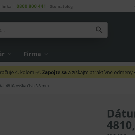
0800 800 441
 linka
–
Stomatológ
ár
Firma
ačuje 4. kolom ✅.
Zapojte sa
a získajte atraktívne odmeny
t 4810, výška čísla 3,8 mm
Dátu
4810,