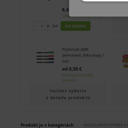
ZÁKLA
8,41 €
Skladom viac ako 10 bal
bal
DO KOŠÍKA
Technické – základné život
Nevyhnutné cookies umožňujú
Popisovač 2846
používanie webu sú nutné.
permanent, šírka stopy 1
P
mm
Název
od 0,50 €
_sp_id.ef32
Dostupnosť podľa
variantu
PHPSESSID
Variant vyberte
_sp_ses.ef32
v detaile produktu
ssupp.vid
lastVisitedProducts
ssupp.visits
Produkt je v kategóriách
KANCELÁRSKE POTREBY A 