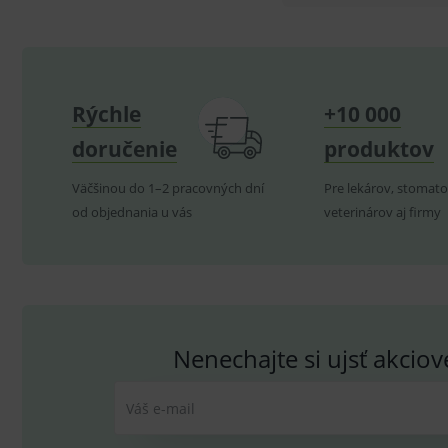
CookieScriptConsent
C
Rýchle
+10 000
P
Název
Pro
D
Název
Do
doručenie
produktov
_gcl_au
G
.
_gat_UA-
.me
193359858-4
Väčšinou do 1–2 pracovných dní
Pre lekárov, stomato
test_cookie
G
od objednania u vás
veterinárov aj firmy
_ga
.d
Goo
.me
IDE
G
_gid
.d
Goo
.me
VISITOR_INFO1_LIVE
G
YSC
.
Goo
.yo
sid
.se
Nenechajte si ujsť akcio
_ga_GXRFBLV37P
.me
Váš e-mail