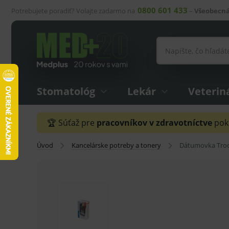
0800 601 433
Potrebujete poradiť? Volajte zadarmo na
–
Všeobecná
Stomatológ
Lekár
Veterin
🏆 Súťaž pre
pracovníkov v zdravotníctve
pokr
Úvod
Kancelárske potreby a tonery
Dátumovka Troda