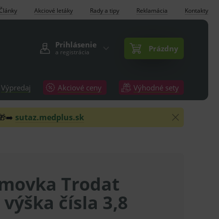
Články
Akciové letáky
Rady a tipy
Reklamácia
Kontakty
Prihlásenie
Prázdny
a registrácia
Výpredaj
Akciové ceny
Výhodné sety
 🎁➡️
sutaz.medplus.sk
movka Trodat
 výška čísla 3,8