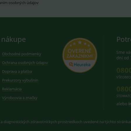
aním osobných údajov
 nákupe
Potr
Sme vám
Obchodné podmienky
dní od 
Ochrana osobných údajov
080
Doprava a platba
VŠEOBEC
Prekurzory výbušnín
080
Reklamácia
STOMATO
Výrobcovia a značky
alebo
i
 a diagnostických zdravotníckych prostriedkoch uvedené na týchto stránk