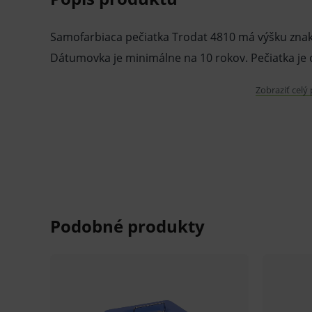
Samofarbiaca pečiatka Trodat 4810 má výšku znak
Dátumovka je minimálne na 10 rokov. Pečiatka je 
Zobraziť celý
Formát dátumu:
D-MM-RRRR
V prípade porušenia zapečateného obalu tohto to
hygienických dôvodov možné odstúpiť od kúpnej z