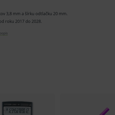
ov 3,8 mm a šírku odtlačku 20 mm.
od roku 2017 do 2028.
 popis
varu nie je z dôvodu ochrany zdravia alebo
mluvy v lehote 14 dní.