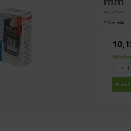
mm
Kód:
490190
Dátumovka.
10,1
Skladom
Pridať