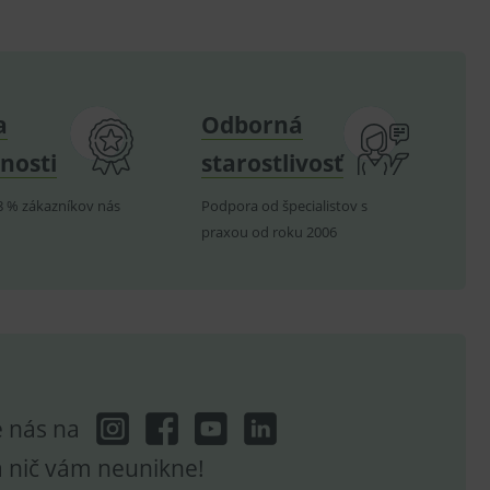
om k zapamatování
e nutné, aby banner cookie
a
Odborná
nosti
starostlivosť
hodné reklamy.
e analytics.
8 % zákazníkov nás
Podpora od špecialistov s
poruje cookies a
praxou od roku 2006
e analytics.
hodné reklamy.
e analytics.
telských předvoleb pro
těvník webu používá
dování zobrazení
ení vhodné reklamy.
e analytics.
e nás na
a nič vám neunikne!