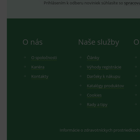
Prihlásením k odberu noviniek súhlasíte so
spracov
O nás
Naše služby
O
O spoločnosti
Články
Kariéra
Výhody registrácie
Kontakty
Darčeky k nákupu
Katalógy produktov
Cookies
Rady a tipy
Informácie o zdravotníckych prostriedkoch