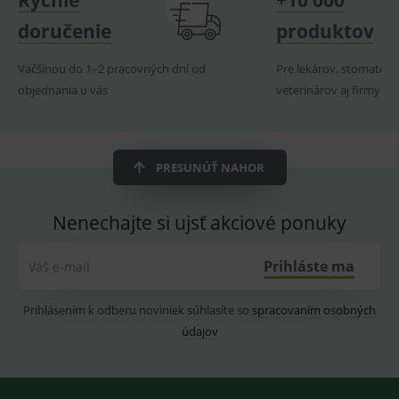
Rýchle
+10 000
produk
doručenie
produktov
ssupp.visits
www.medplus.sk
6 měsíců
Cookie
2 dny
pro
fungov
Väčšinou do 1–2 pracovných dní od
Pre lekárov, stomatoló
OnLine
smarts
objednania u vás
veterinárov aj firmy
CookieScriptConsent
1 rok
Tento 
CookieScript
cookie
www.medplus.sk
použív
služba
Cookie
PRESUNÚŤ NAHOR
Script.
zapama
předvo
souhla
Nenechajte si ujsť akciové ponuky
soubo
cookie
návště
Je nutn
Prihláste ma
Váš e-mail
banne
cookie
Cookie
Script
Prihlásením k odberu noviniek súhlasíte so
spracovaním osobných
fungov
údajov
správn