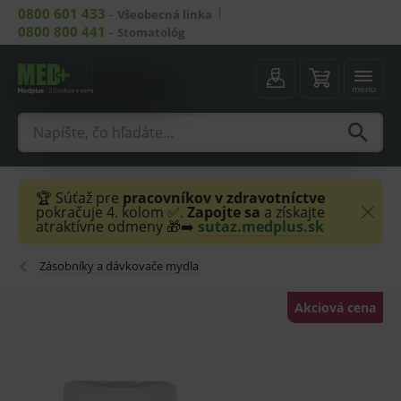
0800 601 433
–
Všeobecná linka
0800 800 441
–
Stomatológ
menu
🏆 Súťaž pre
pracovníkov v zdravotníctve
pokračuje 4. kolom ✅.
Zapojte sa
a získajte
atraktívne odmeny 🎁➡️
sutaz.medplus.sk
Zásobníky a dávkovače mydla
Akciová cena