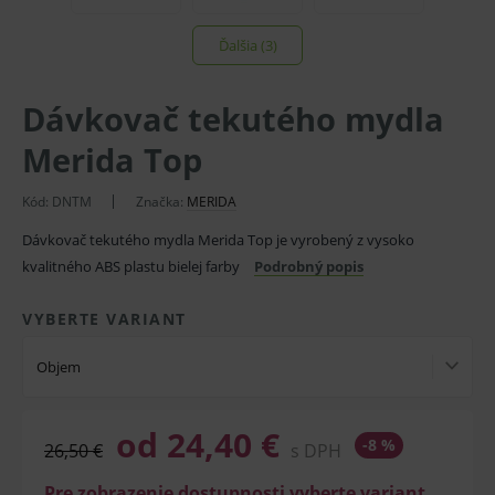
Ďalšia (3)
Dávkovač tekutého mydla
Merida Top
Kód:
DNTM
Značka:
MERIDA
Dávkovač tekutého mydla Merida Top je vyrobený z vysoko
kvalitného ABS plastu bielej farby
Podrobný popis
VYBERTE VARIANT
Objem
od 24,40 €
-8 %
26,50 €
s DPH
Pre zobrazenie dostupnosti vyberte variant