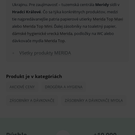
Doména
Ukrajinu. Pre zaujímavosť – tuzemská centrála
Meridy
sídli v
_sp_id.ef32
www.medplus.sk
2 roky
Cookie
Hradci Králové
. Čo sa týka konkrétnych produktov, medzi
pro
fungov
tie najpredávanejšie patria papierové utierky
Merida Top Maxi
OnLine
alebo
Merida Top Mini
. Ďalej zásobníky na toaletný papier,
smarts
dámské hygienické vrecká Merida
, podložky na WC alebo
PHPSESSID
Zavřením
Univer
PHP.net
prohlížeče
identif
www.medplus.sk
dávkovače mydla
Merida Top
.
použív
udržov
Všetky produkty MERIDA
promě
relací
uživate
_sp_ses.ef32
www.medplus.sk
30 minut
Cookie
pro
Produkt je v kategóriách
fungov
OnLine
smarts
AKCIOVÉ CENY
DROGÉRIA A HYGIENA
ssupp.vid
www.medplus.sk
6 měsíců
Cookie
2 dny
pro
ZÁSOBNÍKY A DÁVKOVAČE
ZÁSOBNÍKY A DÁVKOVAČE MYDLA
fungov
OnLine
smarts
lastVisitedProducts
www.medplus.sk
1 rok
Cookie
uchová
naposl
navští