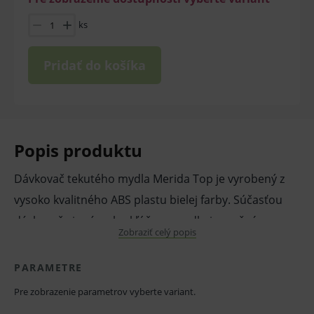
ks
Pridať do košíka
Popis produktu
Dávkovač tekutého mydla Merida Top je vyrobený z
vysoko kvalitného ABS plastu bielej farby. Súčasťou
dávkovača je zámok s kľúčom, mydlo je možné
Zobraziť celý popis
jednoducho dopĺňať pomocou kanistrov. Okienko na
dávkovači umožňuje kontrolu objemu mydla. Okienka
PARAMETRE
sú dostupné v rôznych farbách. Výber z dvoch
Pre zobrazenie parametrov vyberte variant.
veľkostí.