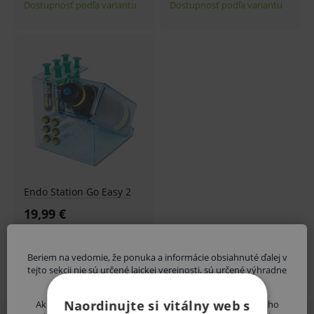
Dostupnosť podľa variantu
Dostupnosť podľa variantu
Endo Station Go Easy 2
19,99 €
Dostupnosť podľa variantu
Beriem na vedomie, že ponuka a informácie obsiahnuté ďalej v
tejto sekcii nie sú určené laickej verejnosti, sú určené výhradne
zdravotníckym odborníkom.
Naordinujte si vitálny web s
Ak nie ste odborník, vystavujete sa riziku ohrozenia svojho