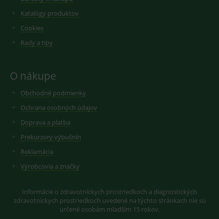
cookie
návště
Katalógy produktov
Je nutn
banne
Cookies
cookie
Cookie
Rady a tipy
Script
fungov
správn
O nákupe
Obchodné podmienky
Provider
/
Název
Vyprší
Popis
Ochrana osobných údajov
Provider
Doména
/
Název
Vyprší
Popis
Doména
Doprava a platba
_gcl_au
3
Cookie
Google LLC
měsíce
reklamního
.medplus.sk
_gat_UA-
.medplus.sk
59 sekund
Cookie pro
Prekurzory výbušnín
systému
193359858-4
měření
googlu.
návštěvnosti
Reklamácia
Slouží pro
ve službě
zobrazení
google
vhodné
Výrobcovia a značky
analytics.
reklamy.
_ga
2 roky
Cookie pro
Google LLC
test_cookie
15
Testovací
Google LLC
měření
.medplus.sk
Informácie o zdravotníckych prostriedkoch a diagnostických
minut
cookies,
.doubleclick.net
návštěvnosti
kterým
zdravotníckych prostriedkoch uvedené na týchto stránkach nie sú
ve službě
google
google
určené osobám mladším 15 rokov.
testuje, zda
analytics.