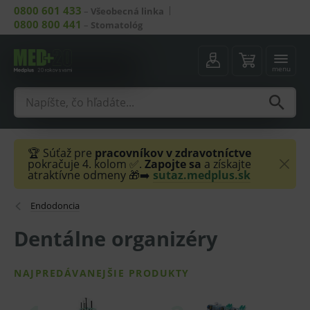
0800 601 433
–
Všeobecná linka
0800 800 441
–
Stomatológ
menu
🏆 Súťaž pre
pracovníkov v zdravotníctve
pokračuje 4. kolom ✅.
Zapojte sa
a získajte
atraktívne odmeny 🎁➡️
sutaz.medplus.sk
Endodoncia
Dentálne organizéry