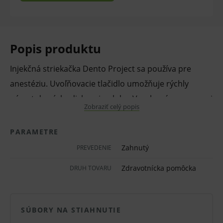
Popis produktu
Injekčná striekačka Dento Project sa používa pre
anestéziu. Uvoľňovacie tlačidlo umožňuje rýchly
návrat do východiskovej polohy. Vyrobené z nerezovej
Zobraziť celý popis
ocele, vhodné pre sterilizáciu. Dĺžka striekačky je 12,5
cm, zahnutá - matná.
PARAMETRE
Pred použitím zdravotníckej pomôcky a diagnostickej
Zahnutý
PREVEDENIE
zdravotníckej pomôcky in vitro odporúčame poradu s
Zdravotnícka pomôcka
DRUH TOVARU
lekárom. Starostlivo si prečítajte informácie o výrobku
a ak je súčasťou, tak aj návod na jeho použitie.
Klinická účinnosť zdravotníckej pomôcky a
SÚBORY NA STIAHNUTIE