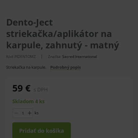
Dento-Ject
striekačka/aplikátor na
karpule, zahnutý - matný
Kód:
PIDENTOMZ
Značka:
Sacred International
Striekačka na karpule.
Podrobný popis
59 €
s DPH
Skladom 4 ks
ks
Pridať do košíka