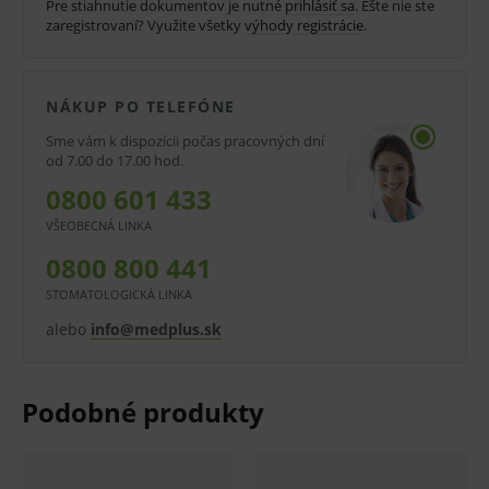
diagnostickej zdravotníckej pomôcky in vitro nemusí
Pre stiahnutie dokumentov je nutné
prihlásiť sa
. Ešte nie ste
zaregistrovaní? Využite všetky
výhody registrácie
.
byť zaručená, lepšia alebo rovnocenná s účinnosťou
inej liečby alebo inej zdravotníckej pomôcky a
diagnostickej zdravotníckej pomôcky in vitro a jeho
NÁKUP PO TELEFÓNE
použitie môže byť spojené s rizikami.
Sme vám k dispozícii počas pracovných dní
od 7.00 do 17.00 hod.
V prípade porušenia zapečateného obalu tohto
0800 601 433
tovaru nie je z dôvodu ochrany zdravia alebo
VŠEOBECNÁ LINKA
hygienických dôvodov možné odstúpiť od kúpnej
0800 800 441
zmluvy v lehote 14 dní.
STOMATOLOGICKÁ LINKA
alebo
info@medplus.sk