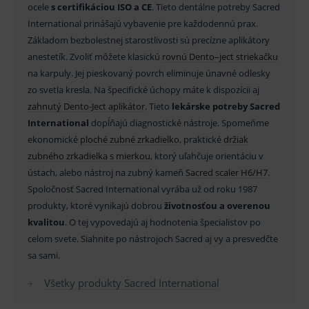
Nevyhnutné cookies umožňujú základné
ocele
s certifikáciou ISO a CE
. Tieto dentálne potreby Sacred
funkcie ako voľba odborník/laik, prihlásenie
International prinášajú vybavenie pre každodennú prax.
používateľa, vkladanie tovaru do košíka atď. Pre
správne používanie webu sú nutné.
Základom bezbolestnej starostlivosti sú precízne aplikátory
anestetík. Zvoliť môžete klasickú
rovnú Dento–ject striekačku
Provider
/
Název
Vyprší
Popis
Doména
na karpuly. Jej pieskovaný povrch eliminuje únavné odlesky
_sp_id.ef32
www.medplus.sk
2 roky
Cookie
zo svetla kresla. Na špecifické úchopy máte k dispozícii aj
pro
zahnutý Dento-Ject aplikátor
. Tieto
lekárske potreby Sacred
fungov
OnLine
International
dopĺňajú diagnostické nástroje. Spomeňme
smarts
ekonomické
ploché zubné zrkadielko
, praktické
držiak
PHPSESSID
Zavřením
Univer
PHP.net
zubného zrkadielka s mierkou
, ktorý uľahčuje orientáciu v
prohlížeče
identif
www.medplus.sk
použív
ústach, alebo nástroj na zubný kameň
Sacred scaler H6/H7
.
udržov
promě
Spoločnosť Sacred International vyrába už od roku 1987
relací
uživate
produkty, ktoré vynikajú dobrou
životnosťou a overenou
kvalitou
. O tej vypovedajú aj hodnotenia špecialistov po
_sp_ses.ef32
www.medplus.sk
30 minut
Cookie
pro
celom svete. Siahnite po nástrojoch Sacred aj vy a presvedčte
fungov
OnLine
sa sami.
smarts
Všetky produkty Sacred International
ssupp.vid
www.medplus.sk
6 měsíců
Cookie
2 dny
pro
fungov