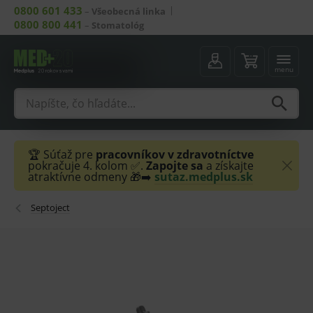
0800 601 433
–
Všeobecná linka
0800 800 441
–
Stomatológ
menu
🏆 Súťaž pre
pracovníkov v zdravotníctve
pokračuje 4. kolom ✅.
Zapojte sa
a získajte
atraktívne odmeny 🎁➡️
sutaz.medplus.sk
Septoject