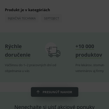
OnLine
smarts
Produkt je v kategóriách
lastVisitedProducts
www.medplus.sk
1 rok
Cookie
uchová
INJEKČNÁ TECHNIKA
SEPTOJECT
naposl
navští
produk
ssupp.visits
www.medplus.sk
6 měsíců
Cookie
2 dny
pro
fungov
OnLine
Rýchle
+10 000
smarts
CookieScriptConsent
1 rok
Tento 
CookieScript
doručenie
produktov
cookie
www.medplus.sk
použív
služba
Väčšinou do 1–2 pracovných dní od
Pre lekárov, stomatoló
Cookie
Script.
objednania u vás
veterinárov aj firmy
zapama
předvo
souhla
soubo
cookie
návště
PRESUNÚŤ NAHOR
Je nutn
banne
cookie
Cookie
Nenechajte si ujsť akciové ponuky
Script