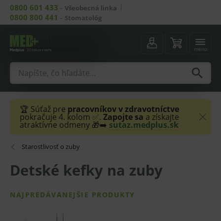
0800 601 433
–
Všeobecná linka
0800 800 441
–
Stomatológ
menu
🏆 Súťaž pre
pracovníkov v zdravotníctve
pokračuje 4. kolom ✅.
Zapojte sa
a získajte
atraktívne odmeny 🎁➡️
sutaz.medplus.sk
Starostlivosť o zuby
Detské kefky na zuby