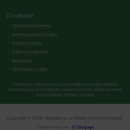
nastavuje
googlu.
Youtube ke
Slouží pro
sledování
zobrazení
O nákupe
uživatelskýc
vhodné
předvoleb
reklamy.
pro videa
Obchodné podmienky
Youtube
_ga_GXRFBLV37P
.medplus.sk
2 roky
Cookie pro
vložená do
měření
Ochrana osobných údajov
webů; může
návštěvnosti
také určit,
ve službě
Doprava a platba
zda
google
návštěvník
analytics.
Prekurzory výbušnín
webu
používá
novou nebo
Reklamácia
starou verzi
rozhraní
Výrobcovia a značky
Youtube.
Informácie o zdravotníckych prostriedkoch a diagnostických
zdravotníckych prostriedkoch uvedené na týchto stránkach nie sú
určené osobám mladším 15 rokov.
Copyright © 2026, Medplus s.r.o. Všetky práva vyhradené.
E-shop na mieru od