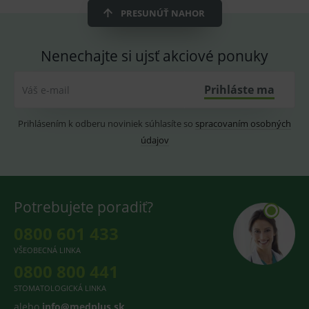
smarts
PRESUNÚŤ NAHOR
CookieScriptConsent
1 rok
Tento 
CookieScript
cookie
www.medplus.sk
použív
Nenechajte si ujsť akciové ponuky
služba
Cookie
Script.
zapama
Prihláste ma
Váš e-mail
předvo
souhla
soubo
cookie
Prihlásením k odberu noviniek súhlasíte so
spracovaním osobných
návště
údajov
Je nutn
banne
cookie
Cookie
Script
fungov
správn
Potrebujete poradiť?
0800 601 433
VŠEOBECNÁ LINKA
Provider
/
0800 800 441
Název
Vyprší
Popis
Provider
Doména
/
Název
Vyprší
Popis
Doména
STOMATOLOGICKÁ LINKA
_gcl_au
3
Cookie
Google LLC
měsíce
reklamního
.medplus.sk
_gat_UA-
.medplus.sk
59 sekund
Cookie pro
alebo
info@medplus.sk