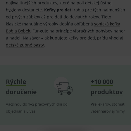
smarts
najkvalitnejších produktov, ktoré na poli detskej ústnej
hygieny dostanete.
Kefky pre deti
robia pre tých najmenších
PHPSESSID
Zavřením
Univer
PHP.net
prohlížeče
identif
www.medplus.sk
od prvých zúbkov až pre deti do deviatich rokov. Tieto
použív
udržov
klasické manuálne výrobky dopĺňa obľúbená
sonická kefka
promě
relací
Bob a Bobek
. Funguje na princípe vibračných pohybov nahor
uživate
a nadol. Na záver – ak kupujete kefky pre deti, prídu vhod aj
_sp_ses.ef32
www.medplus.sk
30 minut
Cookie
detské zubné pasty
.
pro
fungov
OnLine
smarts
ssupp.vid
www.medplus.sk
6 měsíců
Cookie
2 dny
pro
fungov
OnLine
Rýchle
+10 000
smarts
doručenie
produktov
lastVisitedProducts
www.medplus.sk
1 rok
Cookie
uchová
naposl
Väčšinou do 1–2 pracovných dní od
Pre lekárov, stomatoló
navští
produk
objednania u vás
veterinárov aj firmy
ssupp.visits
www.medplus.sk
6 měsíců
Cookie
2 dny
pro
fungov
OnLine