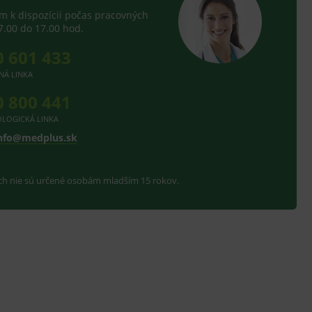
 k dispozícii počas pracovných
7.00 do 17.00 hod.
0 601 433
NÁ LINKA
0 800 441
LOGICKÁ LINKA
nfo@medplus.sk
ach nie sú určené osobám mladším 15 rokov.