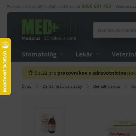
0800 601 433
Potrebujete poradiť? Volajte zadarmo na
–
Všeobecná
Stomatológ
Lekár
Veterin
🏆 Súťaž pre
pracovníkov v zdravotníctve
pokr
Úvod
Dentálne živice a zuby
Dentálna živica
Du