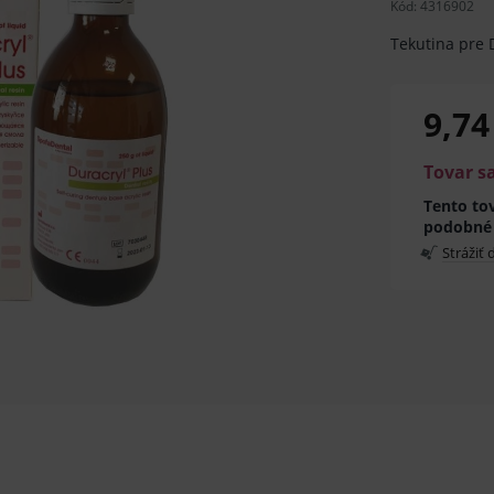
Kód:
4316902
Tekutina pre 
9,74
Tovar s
Tento tov
podobné
Strážiť