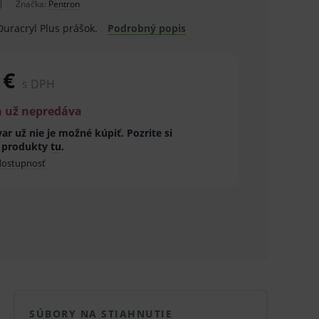
Značka:
Pentron
Duracryl Plus prášok.
Podrobný popis
 €
s DPH
a už nepredáva
ar už nie je možné kúpiť. Pozrite si
 produkty
tu
.
 dostupnosť
SÚBORY NA STIAHNUTIE