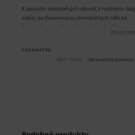
K opravám snímateľných náhrad, k rozšíreniu báz
zubov, ku zhotovovaniu immediátnych náhrad.
Samopolymerizujúca sieťovaná bazálna živica vyz
Zobraziť celý
pevným spojením s bazálnou živicou, nízkou roz
vody a vysokou farebnou stálosťou.
PARAMETRE
Materiál sa ľahko spracováva, má vyhovujúcu mani
Zdravotnícka pomôcka
DRUH TOVARU
a je ponúkaný v rovnakých farebných odtieňoch
Pred použitím zdravotníckej pomôcky a diagnostic
odporúčame poradu s lekárom. Starostlivo si prečí
súčasťou, tak aj návod na jeho použitie.
Klinická účinnosť zdravotníckej pomôcky a diagnos
nemusí byť zaručená, lepšia alebo rovnocenná s úč
zdravotníckej pomôcky a diagnostickej zdravotníck