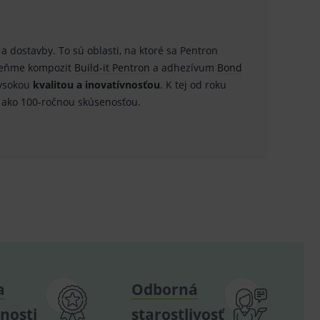
 a dostavby. To sú oblasti, na ktoré sa Pentron
u do košíka atď. Pre správne
omeňme kompozit
Build-it Pentron
a adhezívum
Bond
ysokou
kvalitou a inovatívnosťou
. K tej od roku
 ako 100-ročnou skúsenosťou.
.
nných relací uživatelů
.
.
ů.
.
om k zapamatování
a
Odborná
e nutné, aby banner cookie
nosti
starostlivosť