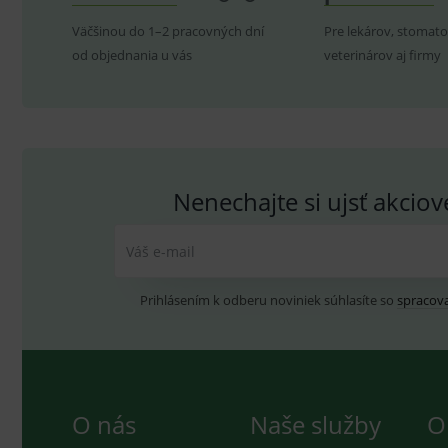
Väčšinou do 1–2 pracovných dní
Pre lekárov, stomato
P
Název
Pro
D
od objednania u vás
Název
veterinárov aj firmy
Do
_gcl_au
G
.
_gat_UA-
.me
193359858-4
test_cookie
G
_ga
.d
Goo
.me
IDE
G
_gid
.d
Goo
Nenechajte si ujsť akcio
.me
VISITOR_INFO1_LIVE
G
YSC
.
Goo
.yo
Váš e-mail
sid
.se
_ga_GXRFBLV37P
.me
Prihlásením k odberu noviniek súhlasíte so
spracov
O nás
Naše služby
O