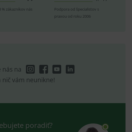
8 % zákazníkov nás
Podpora od špecialistov s
praxou od roku 2006
hodné reklamy.
e analytics.
poruje cookies a
e analytics.
hodné reklamy.
e analytics.
telských předvoleb pro
těvník webu používá
dování zobrazení
e nás na
a nič vám neunikne!
ení vhodné reklamy.
e analytics.
ebujete poradiť?