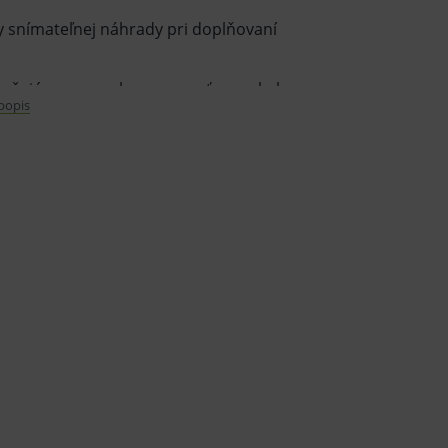
y snímateľnej náhrady pri doplňovaní
načujúca sa vysokou pevnosťou v ohybe,
 popis
pustnosťou vo vode a dobrou absorbciou
pulačnú dobu, ľahko sa opracováva a leští
 ako SUPERACRYL® PLUS.
kej zdravotníckej pomôcky in vitro
tajte informácie o výrobku a ak je
tickej zdravotníckej pomôcky in vitro
innosťou inej liečby alebo inej
ej pomôcky in vitro a jeho použitie môže