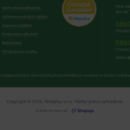
Sme vám
Obchodné podmienky
dní od 
Ochrana osobných údajov
080
Doprava a platba
VŠEOBEC
Prekurzory výbušnín
080
Reklamácia
STOMATO
Výrobcovia a značky
alebo
i
 a diagnostických zdravotníckych prostriedkoch uvedené na týchto stránk
Copyright © 2026, Medplus s.r.o. Všetky práva vyhradené.
E-shop na mieru od