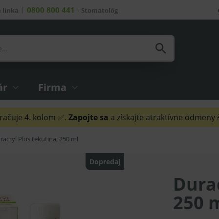
0800 800 441
 linka
–
Stomatológ
ár
Firma
ačuje 4. kolom ✅.
Zapojte sa
a získajte atraktívne odmeny
racryl Plus tekutina, 250 ml
Dopredaj
Durac
250 