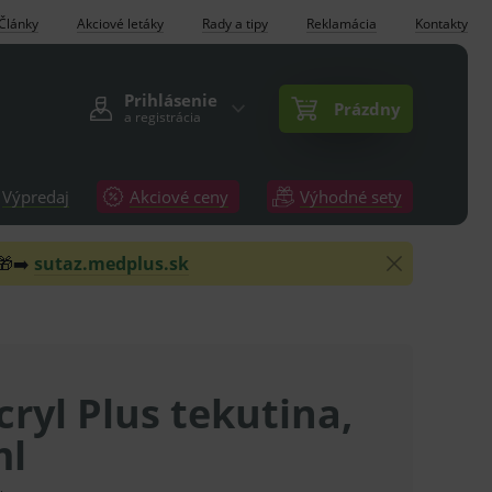
Články
Akciové letáky
Rady a tipy
Reklamácia
Kontakty
Prihlásenie
Prázdny
a registrácia
Výpredaj
Akciové ceny
Výhodné sety
 🎁➡️
sutaz.medplus.sk
ryl Plus tekutina,
ml