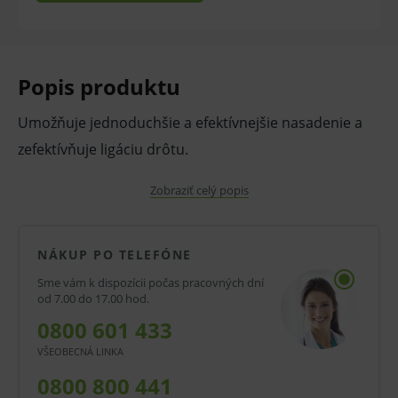
Popis produktu
Umožňuje jednoduchšie a efektívnejšie nasadenie a
zefektívňuje ligáciu drôtu.
Farba:
Zobraziť celý popis
ružová
Použitie:
NÁKUP PO TELEFÓNE
pri rovnátkach
Sme vám k dispozícii počas pracovných dní
od 7.00 do 17.00 hod.
V prípade porušenia zapečateného obalu tohto
0800 601 433
tovaru nie je z dôvodu ochrany zdravia alebo
VŠEOBECNÁ LINKA
hygienických dôvodov možné odstúpiť od kúpnej
0800 800 441