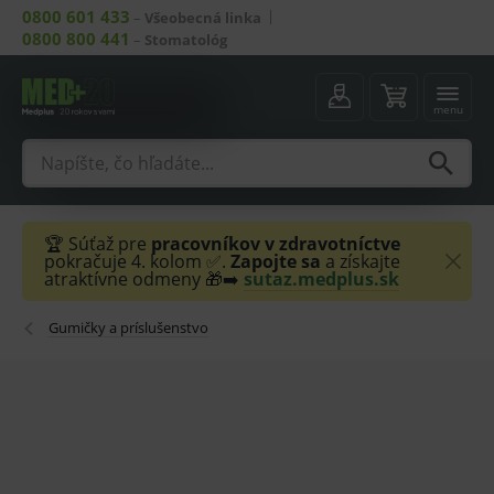
0800 601 433
–
Všeobecná linka
0800 800 441
–
Stomatológ
menu
🏆 Súťaž pre
pracovníkov v zdravotníctve
pokračuje 4. kolom ✅.
Zapojte sa
a získajte
atraktívne odmeny 🎁➡️
sutaz.medplus.sk
Gumičky a príslušenstvo