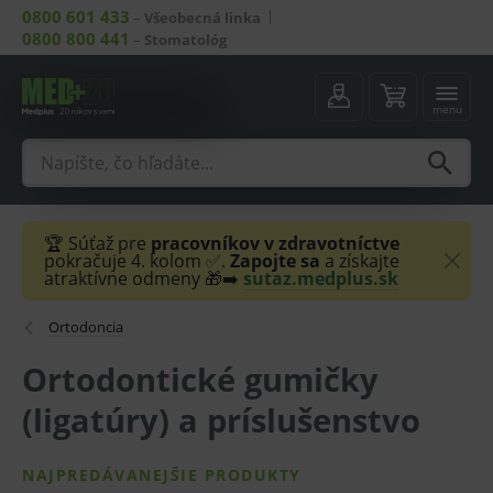
0800 601 433
–
Všeobecná linka
0800 800 441
–
Stomatológ
menu
🏆 Súťaž pre
pracovníkov v zdravotníctve
pokračuje 4. kolom ✅.
Zapojte sa
a získajte
atraktívne odmeny 🎁➡️
sutaz.medplus.sk
Ortodoncia
Ortodontické gumičky
(ligatúry) a príslušenstvo