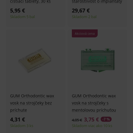
čistiací tablety, 30 ks
starostlivosť o implantáty
5,95 €
29,67 €
Skladom 5 bal
Skladom 2 bal
Akciová cena
GUM Orthodontic wax
GUM Orthodontic wax
vosk na strojčeky bez
vosk na strojčeky s
príchute
mentolovou príchuťou
4,31 €
3,75 €
-7 %
4,05 €
Skladom 3 ks
Skladom viac ako 10 ks