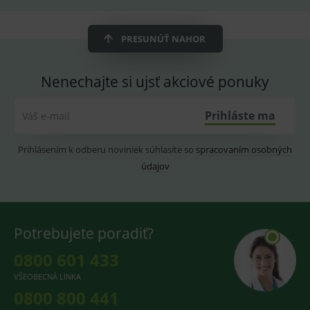
OnLine
smarts
PRESUNÚŤ NAHOR
CookieScriptConsent
1 rok
Tento 
CookieScript
cookie
www.medplus.sk
použív
služba
Nenechajte si ujsť akciové ponuky
Cookie
Script.
zapama
předvo
Prihláste ma
Váš e-mail
souhla
soubo
cookie
návště
Prihlásením k odberu noviniek súhlasíte so
spracovaním osobných
Je nutn
banne
údajov
cookie
Cookie
Script
fungov
správn
Potrebujete poradiť?
0800 601 433
VŠEOBECNÁ LINKA
Provider
/
Název
Vyprší
Popis
Provider
Doména
/
0800 800 441
Název
Vyprší
Popis
Doména
_gcl_au
3
Cookie
Google LLC