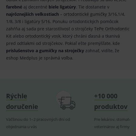
OnLine
farebné
aj decentné
biele ligatúry
. Tie dostanete v
smarts
najrôznejších veľkostiach
–
ortodontické gumičky 3/16
,1/4,
PHPSESSID
Zavřením
Univer
PHP.net
prohlížeče
identif
www.medplus.sk
1/8, 3/8 i
ligatúry 5/16
. Ponuku ortodontických pomôcok
použív
zahŕňa aj sada pre starostlivosť o strojčeky
TePe Orthodontic
udržov
promě
Kit
alebo
ortodontický vosk
, ktorý chráni ďasná a tkanivá
relací
uživate
pred odtlakmi od strojčekov. Pokiaľ ešte premýšľate, kde
_sp_ses.ef32
www.medplus.sk
30 minut
Cookie
príslušenstvo a gumičky na stroječky
zohnať, vidíte, že
pro
eshop Medplus je správná voľba.
fungov
OnLine
smarts
ssupp.vid
www.medplus.sk
6 měsíců
Cookie
2 dny
pro
fungov
OnLine
smarts
Rýchle
+10 000
lastVisitedProducts
www.medplus.sk
1 rok
Cookie
doručenie
produktov
uchová
naposl
navští
produk
Väčšinou do 1–2 pracovných dní od
Pre lekárov, stomatoló
objednania u vás
veterinárov aj firmy
ssupp.visits
www.medplus.sk
6 měsíců
Cookie
2 dny
pro
fungov