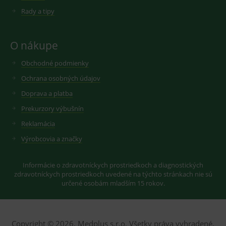
.youtube.com
sid
.seznam.cz
1 měsíc
Cookie od
cookie
seznam.cz
Rady a tipy
nastavuje
googlu.
Youtube ke
Slouží pro
sledování
zobrazení
uživatelskýc
vhodné
O nákupe
předvoleb
reklamy.
pro videa
Youtube
_ga_GXRFBLV37P
.medplus.sk
2 roky
Cookie pro
Obchodné podmienky
vložená do
měření
webů; může
návštěvnosti
Ochrana osobných údajov
také určit,
ve službě
zda
google
návštěvník
Doprava a platba
analytics.
webu
používá
Prekurzory výbušnín
novou nebo
starou verzi
Reklamácia
rozhraní
Youtube.
Výrobcovia a značky
Informácie o zdravotníckych prostriedkoch a diagnostických
zdravotníckych prostriedkoch uvedené na týchto stránkach nie sú
určené osobám mladším 15 rokov.
Copyright © 2026, Medplus s.r.o. Všetky práva vyhradené.