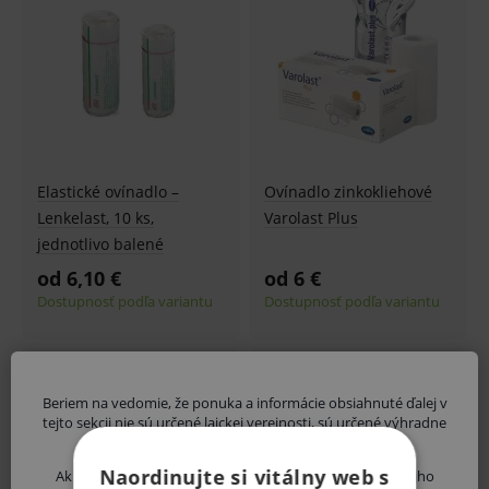
Elastické ovínadlo –
Ovínadlo zinkokliehové
Lenkelast, 10 ks,
Varolast Plus
jednotlivo balené
od 6,10 €
od 6 €
Dostupnosť podľa variantu
Dostupnosť podľa variantu
Beriem na vedomie, že ponuka a informácie obsiahnuté ďalej v
tejto sekcii nie sú určené laickej verejnosti, sú určené výhradne
zdravotníckym odborníkom.
Naordinujte si vitálny web s
Ak nie ste odborník, vystavujete sa riziku ohrozenia svojho