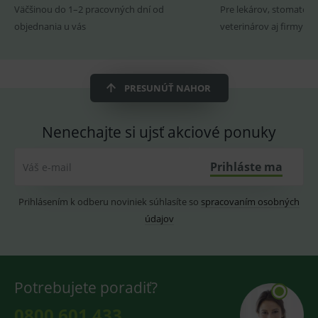
webu
Väčšinou do 1–2 pracovných dní od
Pre lekárov, stomatoló
používá
novou nebo
objednania u vás
veterinárov aj firmy
starou verzi
rozhraní
Youtube.
PRESUNÚŤ NAHOR
Nenechajte si ujsť akciové ponuky
Prihláste ma
Váš e-mail
Prihlásením k odberu noviniek súhlasíte so
spracovaním osobných
údajov
Potrebujete poradiť?
0800 601 433