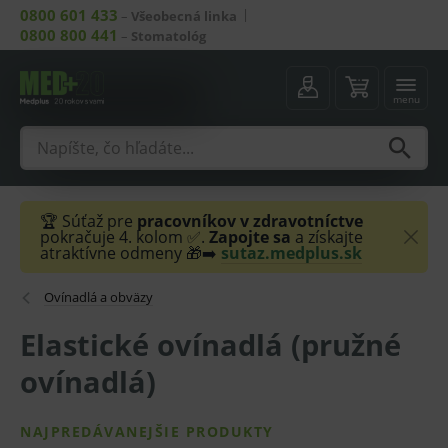
0800 601 433
–
Všeobecná linka
0800 800 441
–
Stomatológ
menu
🏆 Súťaž pre
pracovníkov v zdravotníctve
pokračuje 4. kolom ✅.
Zapojte sa
a získajte
atraktívne odmeny 🎁➡️
sutaz.medplus.sk
Ovínadlá a obväzy
Elastické ovínadlá (pružné
ovínadlá)