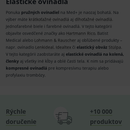
Elastické ovínadlá
prohlížeč
podporuje
_gid
1 den
Cookie pro
Google LLC
cookies a
měření
.medplus.sk
Ponuka
pružných ovínadiel
na Med+ je naozaj bohatá. Na
výslednou
návštěvnosti
hodnotu si
ve službě
výber máte
krátkoťažné ovínadlá
aj
dlhoťažné ovínadlá
.
uloží do
google
cookies :-)
Jednofarebné biele i farebné ovínadlá. V tejto kategórii
analytics.
objavíte osvedčené značky ako
Hartmann Rico
, Batist
IDE
2 roky
Cookie
Google LLC
YSC
Zavřením
Tento
Google LLC
reklamního
.doubleclick.net
prohlížeče
soubor
.youtube.com
Medical alebo
Lohmann & Rauscher
aj obľúbené produkty –
systému
cookie
googlu.
napr. ovínadlo
Lenkideal
,
Idealtex
či
elastický obväz
Stülpa
.
nastavuje
Slouží pro
YouTube ke
V tejto kategórii zaobstaráte aj
elastické ovínadlá na kolená,
zobrazení
sledování
vhodné
zobrazení
členky
aj všetky iné kĺby a oblé časti tela. K nim sa pridávajú
reklamy.
vložených
videí.
kompresné ovínadlá
pre kompresívnu terapiu alebo
VISITOR_INFO1_LIVE
6
Tento
Google LLC
profylaxiu trombózy.
měsíců
soubor
.youtube.com
sid
.seznam.cz
1 měsíc
Cookie od
cookie
seznam.cz
nastavuje
googlu.
Youtube ke
Slouží pro
sledování
zobrazení
uživatelskýc
vhodné
předvoleb
reklamy.
pro videa
Youtube
_ga_GXRFBLV37P
.medplus.sk
2 roky
Cookie pro
Rýchle
+10 000
vložená do
měření
webů; může
návštěvnosti
také určit,
doručenie
produktov
ve službě
zda
google
návštěvník
analytics.