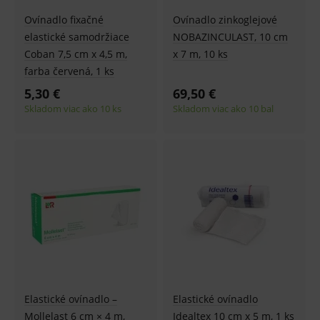
Ovínadlo fixačné
Ovínadlo zinkoglejové
elastické samodržiace
NOBAZINCULAST, 10 cm
Coban 7,5 cm x 4,5 m,
x 7 m, 10 ks
farba červená, 1 ks
5,30 €
69,50 €
Skladom viac ako 10 ks
Skladom viac ako 10 bal
Elastické ovínadlo –
Elastické ovínadlo
Mollelast 6 cm × 4 m,
Idealtex 10 cm x 5 m, 1 ks