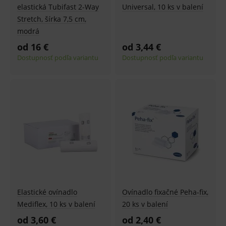
elastická Tubifast 2-Way
Universal, 10 ks v balení
Základné životné funkcie e-shopu
Stretch, šírka 7,5 cm,
Analytické
Marketingové
modrá
Technické – základné životné funkcie e-shopu
od 16 €
od 3,44 €
Nevyhnutné cookies umožňujú základné
Dostupnosť podľa variantu
Dostupnosť podľa variantu
funkcie ako voľba odborník/laik, prihlásenie
používateľa, vkladanie tovaru do košíka atď. Pre
správne používanie webu sú nutné.
Provider
/
Název
Vyprší
Popis
Doména
_sp_id.ef32
www.medplus.sk
2 roky
Cookie
pro
fungov
OnLine
smarts
PHPSESSID
Zavřením
Univer
PHP.net
prohlížeče
identif
www.medplus.sk
použív
udržov
promě
Elastické ovínadlo
Ovínadlo fixačné Peha-fix,
relací
uživate
Mediflex, 10 ks v balení
20 ks v balení
_sp_ses.ef32
www.medplus.sk
30 minut
Cookie
od 3,60 €
od 2,40 €
pro