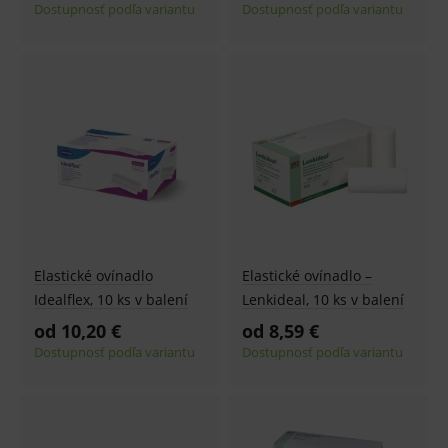
fungov
Dostupnosť podľa variantu
Dostupnosť podľa variantu
OnLine
smarts
ssupp.vid
www.medplus.sk
6 měsíců
Cookie
2 dny
pro
fungov
OnLine
smarts
lastVisitedProducts
www.medplus.sk
1 rok
Cookie
uchová
naposl
navští
produk
ssupp.visits
www.medplus.sk
6 měsíců
Cookie
2 dny
pro
fungov
OnLine
Elastické ovínadlo
Elastické ovínadlo –
smarts
Idealflex, 10 ks v balení
Lenkideal, 10 ks v balení
CookieScriptConsent
1 rok
Tento 
CookieScript
od 10,20 €
od 8,59 €
cookie
www.medplus.sk
použív
Dostupnosť podľa variantu
Dostupnosť podľa variantu
služba
Cookie
Script.
zapama
předvo
souhla
soubo