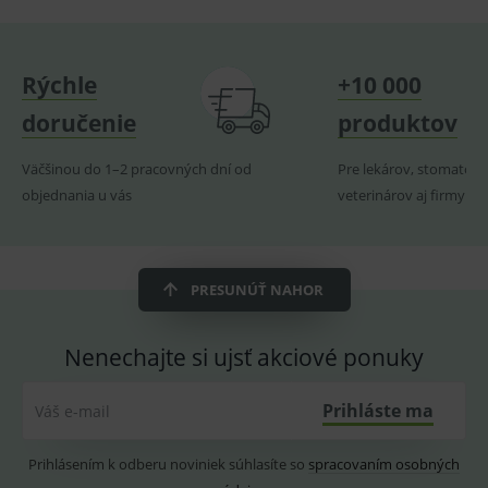
Provider
/
Název
Vyprší
Popis
Doména
_sp_id.ef32
www.medplus.sk
2 roky
Cookie
Rýchle
+10 000
pro
fungov
doručenie
produktov
OnLine
smarts
Väčšinou do 1–2 pracovných dní od
Pre lekárov, stomatoló
PHPSESSID
Zavřením
Univer
PHP.net
prohlížeče
identif
www.medplus.sk
objednania u vás
veterinárov aj firmy
použív
udržov
promě
relací
uživate
PRESUNÚŤ NAHOR
_sp_ses.ef32
www.medplus.sk
30 minut
Cookie
pro
fungov
OnLine
Nenechajte si ujsť akciové ponuky
smarts
ssupp.vid
www.medplus.sk
6 měsíců
Cookie
2 dny
pro
Prihláste ma
Váš e-mail
fungov
OnLine
smarts
Prihlásením k odberu noviniek súhlasíte so
spracovaním osobných
lastVisitedProducts
www.medplus.sk
1 rok
Cookie