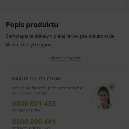
Popis produktu
Samolepiace etikety v bielej farbe, pre etiketovacie
kliešte rôznych typov.
V prípade porušenia zapečateného obalu tohto
Zobraziť celý popis
tovaru nie je z dôvodu ochrany zdravia alebo
hygienických dôvodov možné odstúpiť od kúpnej
NÁKUP PO TELEFÓNE
zmluvy v lehote 14 dní.
Sme vám k dispozícii počas pracovných dní
od 7.00 do 17.00 hod.
0800 601 433
VŠEOBECNÁ LINKA
0800 800 441
STOMATOLOGICKÁ LINKA