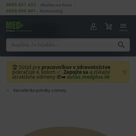
0800 601 433
–
Všeobecná linka
0800 800 441
–
Stomatológ
menu
🏆 Súťaž pre
pracovníkov v zdravotníctve
pokračuje 4. kolom ✅.
Zapojte sa
a získajte
atraktívne odmeny 🎁➡️
sutaz.medplus.sk
Kancelárske potreby a tonery