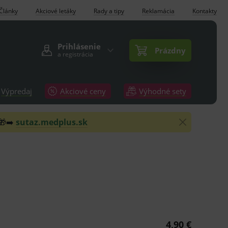
Články
Akciové letáky
Rady a tipy
Reklamácia
Kontakty
Prihlásenie
Prázdny
a registrácia
Výpredaj
Akciové ceny
Výhodné sety
 🎁➡️
sutaz.medplus.sk