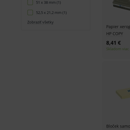
51 x 38 mm
(1)
52,5 x 21,2 mm
(1)
Zobraziť všetky
Papier xerog
HP COPY
8,41 €
Skladom viac 
Bloček samo