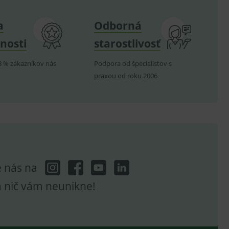
e nutné, aby banner cookie
a
Odborná
nosti
starostlivosť
hodné reklamy.
8 % zákazníkov nás
Podpora od špecialistov s
e analytics.
praxou od roku 2006
poruje cookies a
e analytics.
hodné reklamy.
e analytics.
telských předvoleb pro
těvník webu používá
dování zobrazení
ení vhodné reklamy.
e nás na
e analytics.
a nič vám neunikne!