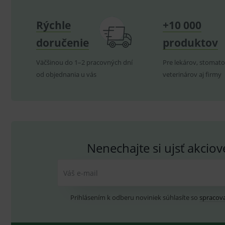
Rýchle
+10 000
P
doručenie
produktov
Název
Pro
D
Název
Do
_gcl_au
G
Väčšinou do 1–2 pracovných dní
Pre lekárov, stomato
.
_gat_UA-
.me
od objednania u vás
veterinárov aj firmy
193359858-4
test_cookie
G
_ga
.d
Goo
.me
IDE
G
_gid
.d
Goo
.me
VISITOR_INFO1_LIVE
G
YSC
.
Goo
.yo
Nenechajte si ujsť akcio
sid
.se
_ga_GXRFBLV37P
.me
Váš e-mail
Prihlásením k odberu noviniek súhlasíte so
spracov