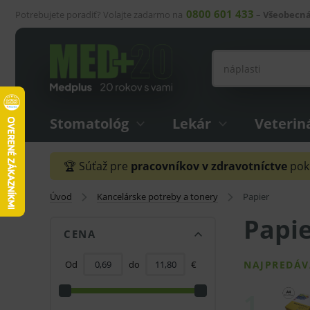
0800 601 433
Potrebujete poradiť? Volajte zadarmo na
–
Všeobecná
Stomatológ
Lekár
Veterin
🏆 Súťaž pre
pracovníkov v zdravotníctve
pokr
Úvod
Kancelárske potreby a tonery
Papier
Papi
CENA
Od
do
€