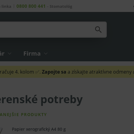
0800 800 441
 linka
–
Stomatológ
ár
Firma
ačuje 4. kolom ✅.
Zapojte sa
a získajte atraktívne odmeny
erenské potreby