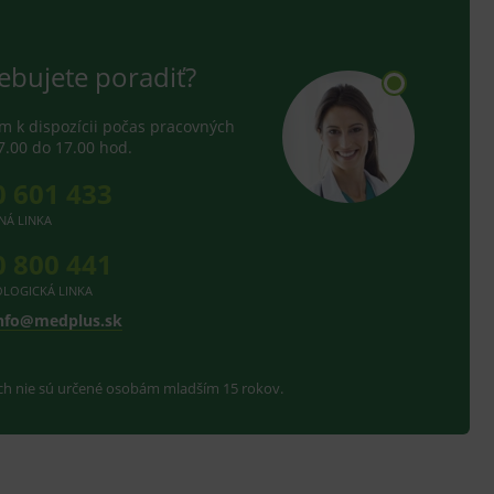
ebujete poradiť?
 k dispozícii počas pracovných
7.00 do 17.00 hod.
0 601 433
NÁ LINKA
0 800 441
LOGICKÁ LINKA
nfo@medplus.sk
ach nie sú určené osobám mladším 15 rokov.