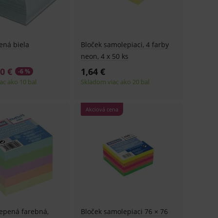
ená biela
Bloček samolepiaci, 4 farby
neon, 4 x 50 ks
0 €
1,64 €
-6 %
ac ako 10 bal
Skladom viac ako 20 bal
Akciová cena
epená farebná,
Bloček samolepiaci 76 × 76