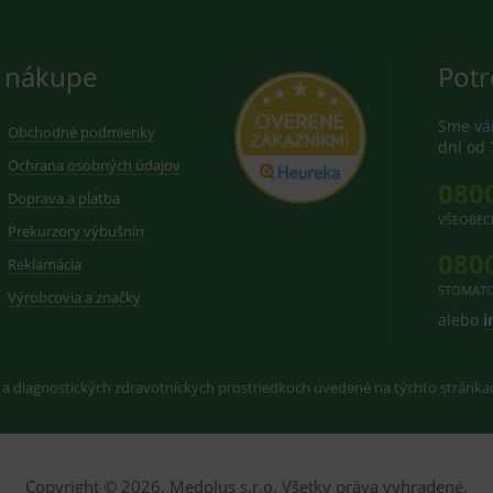
 nákupe
Potr
Sme vám
Obchodné podmienky
dní od 
Ochrana osobných údajov
080
Doprava a platba
VŠEOBEC
Prekurzory výbušnín
080
Reklamácia
STOMATO
Výrobcovia a značky
alebo
i
 a diagnostických zdravotníckych prostriedkoch uvedené na týchto stránk
Copyright © 2026, Medplus s.r.o. Všetky práva vyhradené.