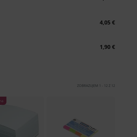
ZOBRAZUJEM
1
-
12
Z
12
na