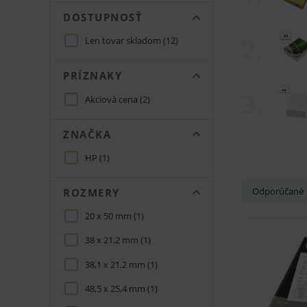
DOSTUPNOSŤ
Len tovar skladom
(12)
PRÍZNAKY
Akciová cena
(2)
ZNAČKA
HP
(1)
Odporúčané
ROZMERY
20 x 50 mm
(1)
38 x 21,2 mm
(1)
38,1 x 21,2 mm
(1)
48,5 x 25,4 mm
(1)