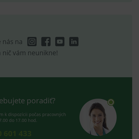
e analytics.
e nás na
a nič vám neunikne!
ebujete poradiť?
 k dispozícii počas pracovných
7.00 do 17.00 hod.
0 601 433