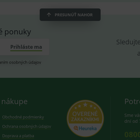
dplus.sk
2 roky
Cookie pro měření návštěvnosti ve službě googl
PRESUNÚŤ NAHOR
vé ponuky
Sledujt
Prihláste ma
aním osobných údajov
 nákupe
Potr
Sme vám
Obchodné podmienky
dní od 
Ochrana osobných údajov
080
Doprava a platba