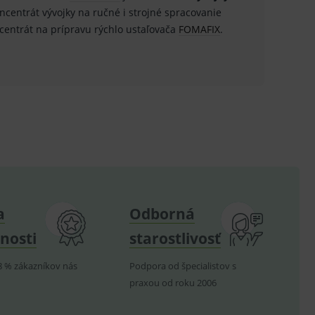
.
centrát vývojky na ručné i strojné spracovanie
entrát na prípravu rýchlo ustaľovača
FOMAFIX
.
ů.
.
om k zapamatování
e nutné, aby banner cookie
hodné reklamy.
e analytics.
poruje cookies a
a
Odborná
e analytics.
nosti
starostlivosť
hodné reklamy.
e analytics.
8 % zákazníkov nás
Podpora od špecialistov s
telských předvoleb pro
těvník webu používá
dování zobrazení
praxou od roku 2006
ení vhodné reklamy.