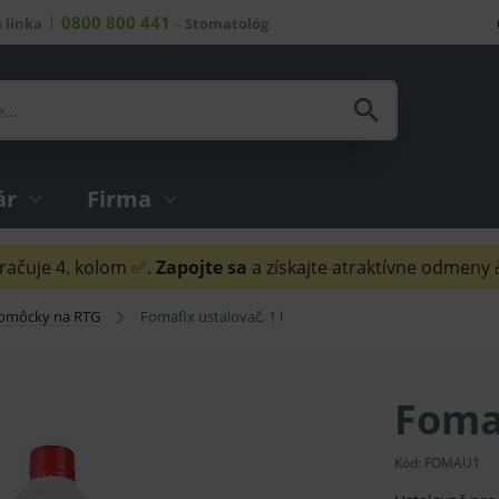
0800 800 441
 linka
–
Stomatológ
ár
Firma
ačuje 4. kolom ✅.
Zapojte sa
a získajte atraktívne odmeny
pomôcky na RTG
Fomafix ustalovač, 1 l
Fomaf
Kód:
FOMAU1