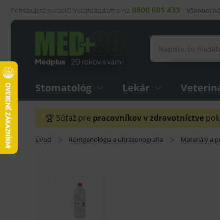
0800 601 433
Potrebujete poradiť? Volajte zadarmo na
–
Všeobecná
Stomatológ
Lekár
Veterin
🏆 Súťaž pre
pracovníkov v zdravotníctve
pokr
Úvod
Röntgenológia a ultrasonografia
Materiály a 