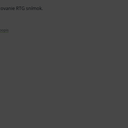
covanie RTG snímok.
 popis
 a ustaľovača je určená špeciálne na ručné
.
varu nie je z dôvodu ochrany zdravia alebo
mluvy v lehote 14 dní.