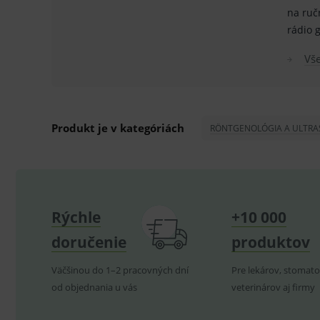
ssupp.vid
na ruč
rádio 
lastVisitedProducts
ssupp.visits
Vš
CookieScriptConsent
C
Produkt je v kategóriách
RÖNTGENOLÓGIA A ULTRA
P
Název
Pro
D
Název
Do
_gcl_au
G
.
_gat_UA-
.me
193359858-4
test_cookie
G
Rýchle
+10 000
_ga
.d
Goo
.me
doručenie
produktov
IDE
G
_gid
.d
Goo
.me
Väčšinou do 1–2 pracovných dní
Pre lekárov, stomato
VISITOR_INFO1_LIVE
G
YSC
.
Goo
od objednania u vás
veterinárov aj firmy
.yo
sid
.se