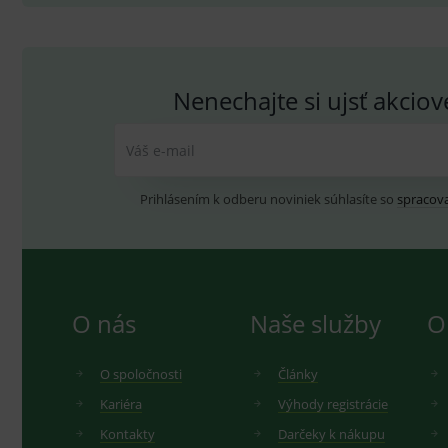
_ga_GXRFBLV37P
.me
Nenechajte si ujsť akcio
Váš e-mail
Prihlásením k odberu noviniek súhlasíte so
spracov
O nás
Naše služby
O
O spoločnosti
Články
Kariéra
Výhody registrácie
Kontakty
Darčeky k nákupu