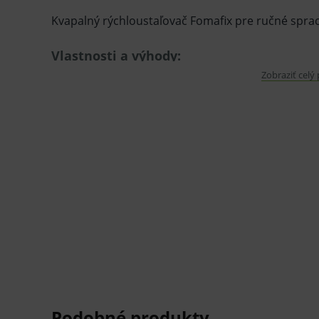
Kvapalný rýchloustaľovač Fomafix pre ručné spra
Vlastnosti a výhody:
Zobraziť celý
Fomadent súprava koncentrovanej vývojky
vyvolávanie zubných intraorálnych snímok
1 l fľaša na 4-5 l vody.
Balenie:
1 l fľaša ustálovača.
V prípade porušenia zapečateného obalu tohto to
hygienických dôvodov možné odstúpiť od kúpnej z