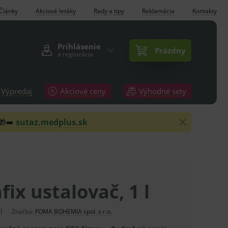
Články
Akciové letáky
Rady a tipy
Reklamácia
Kontakty
Prihlásenie
Prázdny
a registrácia
Výpredaj
Akciové ceny
Výhodné sety
 🎁➡️
sutaz.medplus.sk
ix ustalovač, 1 l
Značka:
FOMA BOHEMIA spol. s r.o.