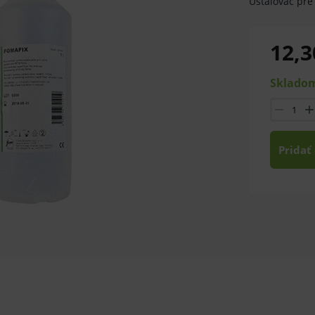
Ustalovač pre
12,3
Skladom
Pridať