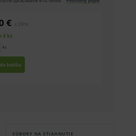
 ručné spracovanie RTG filmov.
Podrobný popis
0 €
s DPH
 8 ks
ks
 do košíka
SÚBORY NA STIAHNUTIE