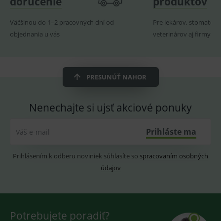
doručenie
produktov
ssupp.visits
www.medplus.sk
6 měsíců
Cookie
2 dny
pro
Väčšinou do 1–2 pracovných dní od
Pre lekárov, stomatoló
fungov
OnLine
objednania u vás
veterinárov aj firmy
smarts
CookieScriptConsent
1 rok
Tento 
CookieScript
cookie
www.medplus.sk
použív
služba
PRESUNÚŤ NAHOR
Cookie
Script.
zapama
předvo
Nenechajte si ujsť akciové ponuky
souhla
soubo
cookie
návště
Prihláste ma
Váš e-mail
Je nutn
banne
cookie
Prihlásením k odberu noviniek súhlasíte so
spracovaním osobných
Cookie
Script
údajov
fungov
správn
Potrebujete poradiť?