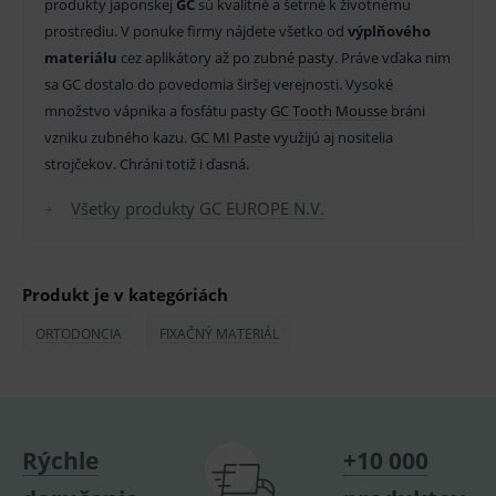
produkty japonskej
GC
sú kvalitné a šetrné k životnému
_sp_id.ef32
www.medplus.sk
2 roky
Cookie
prostrediu. V ponuke firmy nájdete všetko od
výplňového
pro
fungov
materiálu
cez aplikátory až po
zubné pasty
. Práve vďaka nim
OnLine
smarts
sa GC dostalo do povedomia širšej verejnosti. Vysoké
množstvo vápnika a fosfátu pasty
GC Tooth Mousse
bráni
PHPSESSID
Zavřením
Univer
PHP.net
prohlížeče
identif
www.medplus.sk
vzniku zubného kazu.
GC MI Paste
využijú aj nositelia
použív
udržov
strojčekov. Chráni totiž i ďasná.
promě
relací
uživate
Všetky produkty GC EUROPE N.V.
_sp_ses.ef32
www.medplus.sk
30 minut
Cookie
pro
fungov
OnLine
Produkt je v kategóriách
smarts
ssupp.vid
www.medplus.sk
6 měsíců
Cookie
ORTODONCIA
FIXAČNÝ MATERIÁL
2 dny
pro
fungov
OnLine
smarts
lastVisitedProducts
www.medplus.sk
1 rok
Cookie
uchová
Rýchle
+10 000
naposl
navští
produk