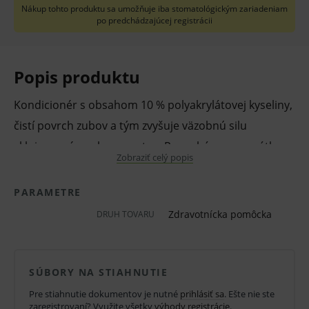
Nákup tohto produktu sa umožňuje iba stomatológickým zariadeniam
po predchádzajúcej registrácii
Popis produktu
Kondicionér s obsahom 10 % polyakrylátovej kyseliny,
čistí povrch zubov a tým zvyšuje väzobnú silu
skloionomérnych cementov. Ponecháva smer zátky v
Zobraziť celý popis
dentínových tubuloch a znižuje tak riziko citlivosti po
výkone. Zlepšuje okrajový uzáver a trvanlivosť výplne.
PARAMETRE
Zdravotnícka pomôcka
DRUH TOVARU
Vlastnosti a výhody:
Účinne čistí povrch na dosiahnutie optimálnej
chemickej väzby.
SÚBORY NA STIAHNUTIE
Vytvára mechanickú retenciu, zmenšuje riziko
Pre stiahnutie dokumentov je nutné
prihlásiť sa
. Ešte nie ste
citlivosti zuba po výkone, zlepšuje okrajový
zaregistrovaní? Využite všetky
výhody registrácie
.