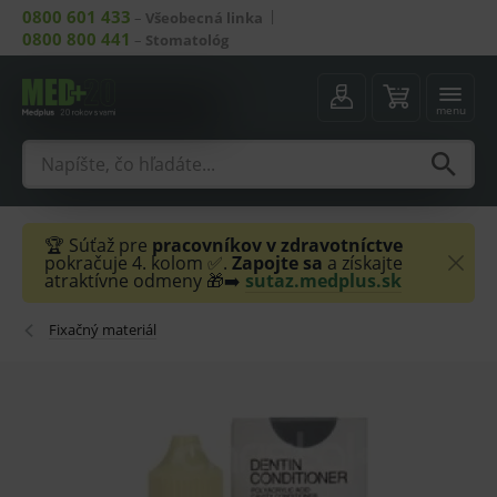
0800 601 433
–
Všeobecná linka
0800 800 441
–
Stomatológ
menu
🏆 Súťaž pre
pracovníkov v zdravotníctve
pokračuje 4. kolom ✅.
Zapojte sa
a získajte
atraktívne odmeny 🎁➡️
sutaz.medplus.sk
Fixačný materiál