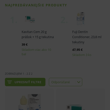
ZOBRAZUJEM
1
-
2
Z
2
UPRESNIŤ FILTRE
Odporúčané
Odporúčané
Najlacnejšie
Najdrahšie
Najnovšie