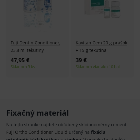
Fuji Dentin Conditioner,
Kavitan Cem 20 g prášok
23,8 ml tekutiny
+ 15 g tekutina
47,95 €
39 €
Skladom 3 ks
Skladom viac ako 10 bal
Fixačný materiál
Na tejto stránke nájdete obľúbený skloionomérny cement
Fuji Ortho Conditioner Liquid
určený na
fixáciu
ortodontických krúžkov a zámkov
. V ponuke ho dopĺňa