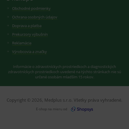
CookieScriptConsent
1 rok
Tento 
CookieScript
cookie
www.medplus.sk
Obchodné podmienky
použív
služba
Ochrana osobných údajov
Cookie
Script.
Doprava a platba
zapama
předvo
Prekurzory výbušnín
souhla
soubo
Reklamácia
cookie
návště
Je nutn
Výrobcovia a značky
banne
cookie
Cookie
Informácie o zdravotníckych prostriedkoch a diagnostických
Script
fungov
zdravotníckych prostriedkoch uvedené na týchto stránkach nie sú
správn
určené osobám mladším 15 rokov.
Copyright © 2026, Medplus s.r.o. Všetky práva vyhradené.
Provider
/
Název
Vyprší
Popis
Provider
Doména
/
Název
Vyprší
Popis
E-shop na mieru od
Doména
_gcl_au
3
Cookie
Google LLC
měsíce
reklamního
.medplus.sk
_gat_UA-
.medplus.sk
59 sekund
Cookie pro
systému
193359858-4
měření
googlu.
návštěvnosti