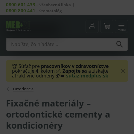
0800 601 433
–
Všeobecná linka
0800 800 441
–
Stomatológ
menu
🏆 Súťaž pre
pracovníkov v zdravotníctve
pokračuje 4. kolom ✅.
Zapojte sa
a získajte
atraktívne odmeny 🎁➡️
sutaz.medplus.sk
Ortodoncia
Fixačné materiály –
ortodontické cementy a
kondicionéry