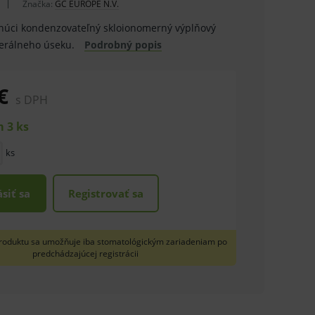
Značka:
GC EUROPE N.V.
núci kondenzovateľný skloionomerný výplňový
terálneho úseku.
Podrobný popis
€
s DPH
 3 ks
ks
ásiť sa
Registrovať sa
roduktu sa umožňuje iba stomatológickým zariadeniam po
predchádzajúcej registrácii