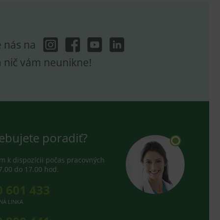
e nás na
a nič vám neunikne!
ebujete poradiť?
 k dispozícii počas pracovných
7.00 do 17.00 hod.
0 601 433
NÁ LINKA