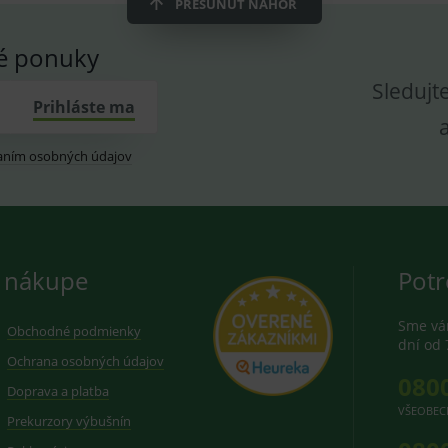
PRESUNÚŤ NAHOR
vé ponuky
Sledujt
Prihláste ma
aním osobných údajov
 nákupe
Potr
Sme vám
Obchodné podmienky
dní od 
Ochrana osobných údajov
080
Doprava a platba
VŠEOBEC
Prekurzory výbušnín