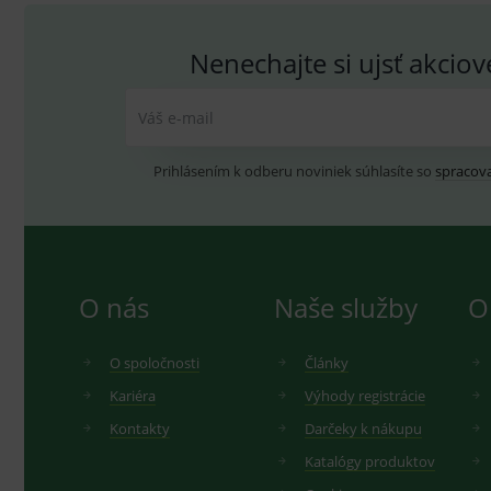
Nenechajte si ujsť akcio
Váš e-mail
Prihlásením k odberu noviniek súhlasíte so
spracov
O nás
Naše služby
O
O spoločnosti
Články
Kariéra
Výhody registrácie
Kontakty
Darčeky k nákupu
Katalógy produktov