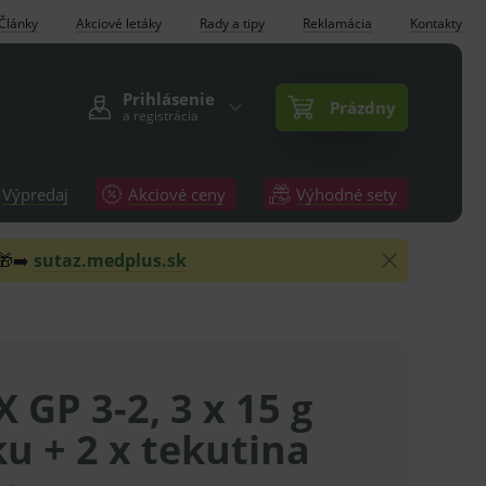
Články
Akciové letáky
Rady a tipy
Reklamácia
Kontakty
Prihlásenie
Prázdny
a registrácia
Výpredaj
Akciové ceny
Výhodné sety
 🎁➡️
sutaz.medplus.sk
IX GP 3-2, 3 x 15 g
u + 2 x tekutina