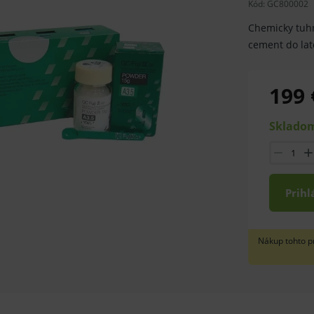
Kód:
GC800002
Chemicky tuh
cement do la
199 
Skladom
Prihl
Nákup tohto p