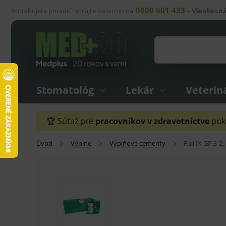
0800 601 433
Potrebujete poradiť? Volajte zadarmo na
–
Všeobecná
Stomatológ
Lekár
Veterin
🏆 Súťaž pre
pracovníkov v zdravotníctve
pokr
Úvod
Výplne
Výplňové cementy
Fuji IX GP 3-2,