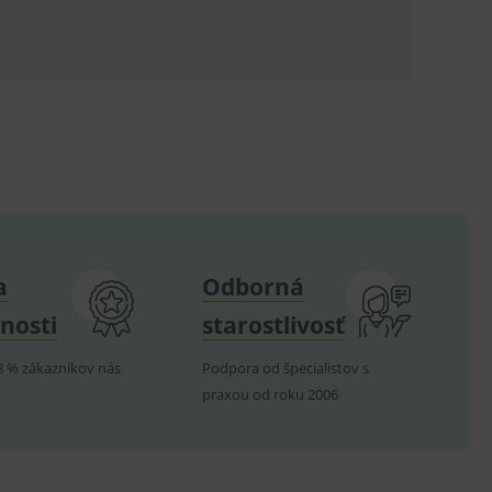
ů.
.
om k zapamatování
e nutné, aby banner cookie
hodné reklamy.
e analytics.
a
Odborná
poruje cookies a
e analytics.
nosti
starostlivosť
hodné reklamy.
e analytics.
8 % zákazníkov nás
Podpora od špecialistov s
praxou od roku 2006
telských předvoleb pro
těvník webu používá
dování zobrazení
ení vhodné reklamy.
e analytics.