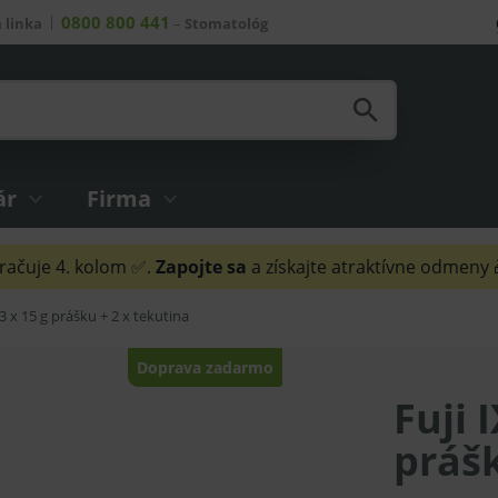
0800 800 441
 linka
–
Stomatológ
ár
Firma
ačuje 4. kolom ✅.
Zapojte sa
a získajte atraktívne odmeny
 3 x 15 g prášku + 2 x tekutina
Doprava zadarmo
Fuji 
prášk