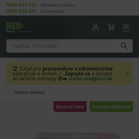
0800 601 433
–
Všeobecná linka
0800 800 441
–
Stomatológ
menu
🏆 Súťaž pre
pracovníkov v zdravotníctve
pokračuje 4. kolom ✅.
Zapojte sa
a získajte
atraktívne odmeny 🎁➡️
sutaz.medplus.sk
Fixačné cementy
Akciová cena
Doprava zadarmo