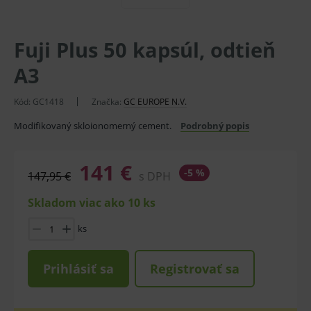
Fuji Plus 50 kapsúl, odtieň
A3
Kód:
GC1418
Značka:
GC EUROPE N.V.
Modifikovaný skloionomerný cement.
Podrobný popis
141 €
-5 %
147,95 €
s DPH
Skladom viac ako 10 ks
ks
Prihlásiť sa
Registrovať sa