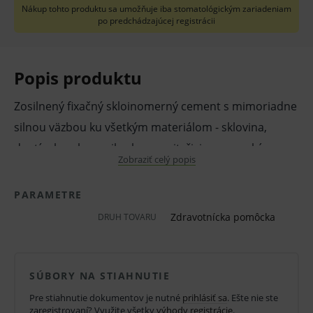
Nákup tohto produktu sa umožňuje iba stomatológickým zariadeniam
po predchádzajúcej registrácii
Popis produktu
Zosilnený fixačný skloinomerný cement s mimoriadne
silnou väzbou ku všetkým materiálom - sklovina,
dentín, kov, keramika, kompozit, živica, s vysokým
Zobraziť celý popis
uvolňovaním fluóru, veľmi nízkou rozpustnosťou a
veľmi pevnou chemickou väzbou.
PARAMETRE
Zdravotnícka pomôcka
DRUH TOVARU
Radiopacita uľahčuje diagnózu.
Pred použitím zdravotníckej pomôcky a diagnostickej
SÚBORY NA STIAHNUTIE
zdravotníckej pomôcky in vitro odporúčame poradu s
Pre stiahnutie dokumentov je nutné
prihlásiť sa
. Ešte nie ste
lekárom. Starostlivo si prečítajte informácie o výrobku
zaregistrovaní? Využite všetky
výhody registrácie
.