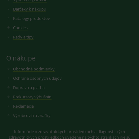
reklamy.
vložených
videí.
Darčeky k nákupu
VISITOR_INFO1_LIVE
6
Tento
Google LLC
měsíců
soubor
.youtube.com
sid
.seznam.cz
1 měsíc
Cookie od
Katalógy produktov
cookie
seznam.cz
nastavuje
googlu.
Cookies
Youtube ke
Slouží pro
sledování
zobrazení
Rady a tipy
uživatelskýc
vhodné
předvoleb
reklamy.
pro videa
Youtube
_ga_GXRFBLV37P
.medplus.sk
2 roky
Cookie pro
vložená do
měření
O nákupe
webů; může
návštěvnosti
také určit,
ve službě
zda
google
Obchodné podmienky
návštěvník
analytics.
webu
Ochrana osobných údajov
používá
novou nebo
Doprava a platba
starou verzi
rozhraní
Prekurzory výbušnín
Youtube.
Reklamácia
Výrobcovia a značky
Informácie o zdravotníckych prostriedkoch a diagnostických
zdravotníckych prostriedkoch uvedené na týchto stránkach nie sú