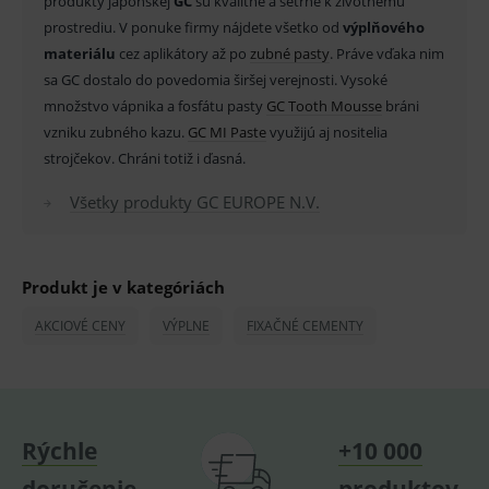
produkty japonskej
GC
sú kvalitné a šetrné k životnému
_sp_id.ef32
www.medplus.sk
2 roky
Cookie
prostrediu. V ponuke firmy nájdete všetko od
výplňového
pro
fungov
materiálu
cez aplikátory až po
zubné pasty
. Práve vďaka nim
OnLine
smarts
sa GC dostalo do povedomia širšej verejnosti. Vysoké
množstvo vápnika a fosfátu pasty
GC Tooth Mousse
bráni
PHPSESSID
Zavřením
Univer
PHP.net
prohlížeče
identif
www.medplus.sk
vzniku zubného kazu.
GC MI Paste
využijú aj nositelia
použív
udržov
strojčekov. Chráni totiž i ďasná.
promě
relací
Všetky produkty GC EUROPE N.V.
uživate
_sp_ses.ef32
www.medplus.sk
30 minut
Cookie
pro
fungov
OnLine
Produkt je v kategóriách
smarts
ssupp.vid
www.medplus.sk
6 měsíců
Cookie
AKCIOVÉ CENY
VÝPLNE
FIXAČNÉ CEMENTY
2 dny
pro
fungov
OnLine
smarts
lastVisitedProducts
www.medplus.sk
1 rok
Cookie
uchová
Rýchle
+10 000
naposl
navští
produk