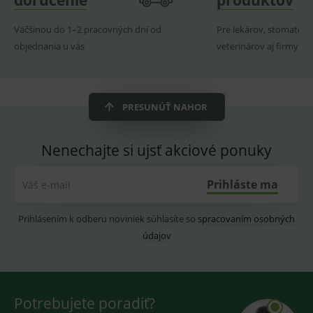
doručenie
produktov
ssupp.visits
www.medplus.sk
6 měsíců
Cookie
2 dny
pro
Väčšinou do 1–2 pracovných dní od
Pre lekárov, stomatoló
fungov
OnLine
objednania u vás
veterinárov aj firmy
smarts
CookieScriptConsent
1 rok
Tento 
CookieScript
cookie
www.medplus.sk
použív
služba
PRESUNÚŤ NAHOR
Cookie
Script.
zapama
předvo
Nenechajte si ujsť akciové ponuky
souhla
soubo
cookie
návště
Prihláste ma
Váš e-mail
Je nutn
banne
cookie
Prihlásením k odberu noviniek súhlasíte so
spracovaním osobných
Cookie
Script
údajov
fungov
správn
Potrebujete poradiť?