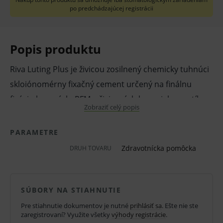
po predchádzajúcej registrácii
Popis produktu
Riva Luting Plus je živicou zosilnený chemicky tuhnúci
skloiónomérny fixačný cement určený na finálnu
fixáciu kovových, PFM a živicových koruniek, mostíkov,
Zobraziť celý popis
inlejí, onlejí a tiež keramických inlejí a koruniek. Riva
Luting Plus sa chemicky viaže na dentín, sklovinu a
PARAMETRE
všetky typy základných materiálov.
Zdravotnícka pomôcka
DRUH TOVARU
Vlastnosti a výhody:
patentovaná technológia ionglassTM
SÚBORY NA STIAHNUTIE
neobsahuje Bisfenol A ani jeho deriváty
Pre stiahnutie dokumentov je nutné
prihlásiť sa
. Ešte nie ste
vysoká pevnosť spoja
zaregistrovaní? Využite všetky
výhody registrácie
.