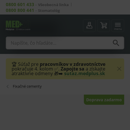
0800 601 433
–
Všeobecná linka
0800 800 441
–
Stomatológ
menu
🏆 Súťaž pre
pracovníkov v zdravotníctve
pokračuje 4. kolom ✅.
Zapojte sa
a získajte
atraktívne odmeny 🎁➡️
sutaz.medplus.sk
Fixačné cementy
Doprava zadarmo