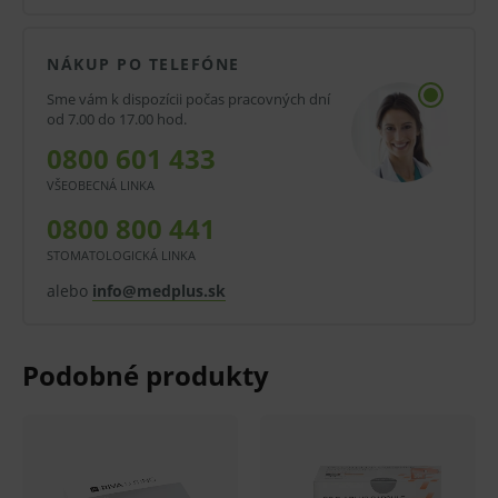
rádiopriepustný
chemicky tuhnúci skloiónomérny fixačný
NÁKUP PO TELEFÓNE
cement
Sme vám k dispozícii počas pracovných dní
od 7.00 do 17.00 hod.
vďaka vynikajúcej adhézii k zubom, vysokému
0800 601 433
uvoľňovaniu fluoridu a tekutosti je použiteľný
VŠEOBECNÁ LINKA
pre široké spektrum klinických aplikácií
0800 800 441
dostupný v univerzálnom svetložltom odtieni
STOMATOLOGICKÁ LINKA
Vysoká pevnosť spoja
alebo
info@medplus.sk
Náležité priľnutie ku štruktúre ľudského zuba je pre
dlhodobosť výplne kľúčové. Riva Luting Plus sa môže
pochváliť výbornou adhéziou k dentínu a k oxidu
zirkoničitému a je výborný na tmelenie keramických
koruniek a inlejí.
Veľké množstvo uvoľňovaného fluoridu