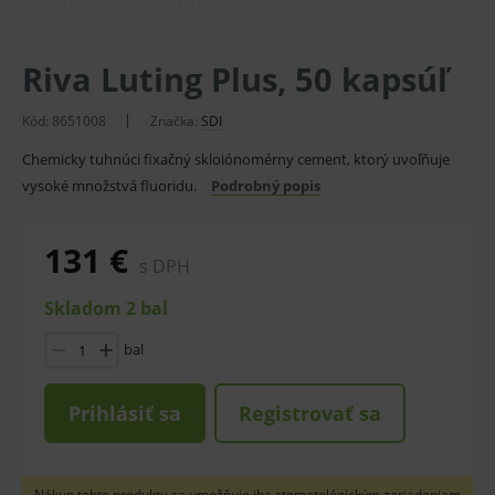
Riva Luting Plus, 50 kapsúľ
Kód:
8651008
Značka:
SDI
Chemicky tuhnúci fixačný skloiónomérny cement, ktorý uvoľňuje
vysoké množstvá fluoridu.
Podrobný popis
131 €
s DPH
Skladom 2 bal
bal
Prihlásiť sa
Registrovať sa
Nákup tohto produktu sa umožňuje iba stomatológickým zariadeniam