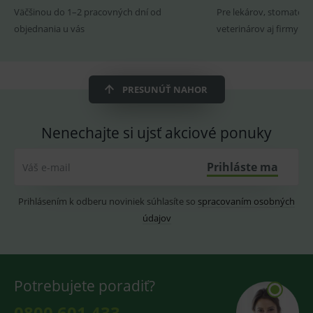
ssupp.visits
www.medplus.sk
6 měsíců
Cookie
Väčšinou do 1–2 pracovných dní od
Pre lekárov, stomatoló
2 dny
pro
fungov
objednania u vás
veterinárov aj firmy
OnLine
smarts
CookieScriptConsent
1 rok
Tento 
CookieScript
cookie
www.medplus.sk
použív
PRESUNÚŤ NAHOR
služba
Cookie
Script.
zapama
Nenechajte si ujsť akciové ponuky
předvo
souhla
soubo
cookie
Prihláste ma
Váš e-mail
návště
Je nutn
banne
Prihlásením k odberu noviniek súhlasíte so
spracovaním osobných
cookie
Cookie
údajov
Script
fungov
správn
Potrebujete poradiť?
Provider
/
0800 601 433
Název
Vyprší
Popis