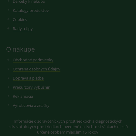
Darčeky k nákupu
videí.
VISITOR_INFO1_LIVE
6
Tento
Google LLC
Katalógy produktov
měsíců
soubor
.youtube.com
sid
.seznam.cz
1 měsíc
Cookie od
cookie
seznam.cz
Cookies
nastavuje
googlu.
Youtube ke
Slouží pro
sledování
Rady a tipy
zobrazení
uživatelskýc
vhodné
předvoleb
reklamy.
pro videa
Youtube
_ga_GXRFBLV37P
.medplus.sk
2 roky
Cookie pro
O nákupe
vložená do
měření
webů; může
návštěvnosti
také určit,
ve službě
Obchodné podmienky
zda
google
návštěvník
analytics.
Ochrana osobných údajov
webu
používá
Doprava a platba
novou nebo
starou verzi
Prekurzory výbušnín
rozhraní
Youtube.
Reklamácia
Výrobcovia a značky
Informácie o zdravotníckych prostriedkoch a diagnostických
zdravotníckych prostriedkoch uvedené na týchto stránkach nie sú
určené osobám mladším 15 rokov.