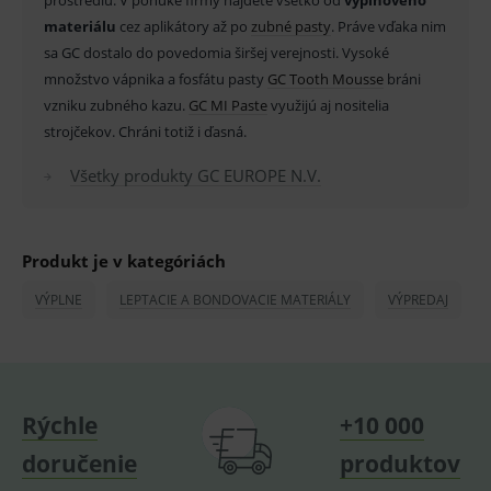
prostrediu. V ponuke firmy nájdete všetko od
výplňového
_sp_id.ef32
www.medplus.sk
2 roky
Cookie
pro
materiálu
cez aplikátory až po
zubné pasty
. Práve vďaka nim
fungov
OnLine
sa GC dostalo do povedomia širšej verejnosti. Vysoké
smarts
množstvo vápnika a fosfátu pasty
GC Tooth Mousse
bráni
PHPSESSID
Zavřením
Univer
PHP.net
vzniku zubného kazu.
GC MI Paste
využijú aj nositelia
prohlížeče
identif
www.medplus.sk
použív
strojčekov. Chráni totiž i ďasná.
udržov
promě
relací
Všetky produkty GC EUROPE N.V.
uživate
_sp_ses.ef32
www.medplus.sk
30 minut
Cookie
pro
fungov
Produkt je v kategóriách
OnLine
smarts
VÝPLNE
LEPTACIE A BONDOVACIE MATERIÁLY
VÝPREDAJ
ssupp.vid
www.medplus.sk
6 měsíců
Cookie
2 dny
pro
fungov
OnLine
smarts
lastVisitedProducts
www.medplus.sk
1 rok
Cookie
Rýchle
+10 000
uchová
naposl
navští
doručenie
produktov
produk