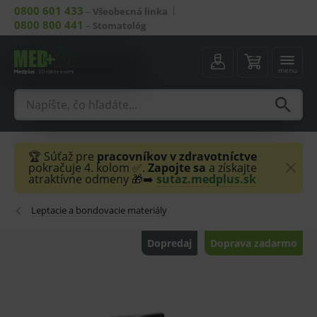
0800 601 433
–
Všeobecná linka
0800 800 441
–
Stomatológ
menu
🏆 Súťaž pre
pracovníkov v zdravotníctve
pokračuje 4. kolom ✅.
Zapojte sa
a získajte
atraktívne odmeny 🎁➡️
sutaz.medplus.sk
Leptacie a bondovacie materiály
Dopredaj
Doprava zadarmo