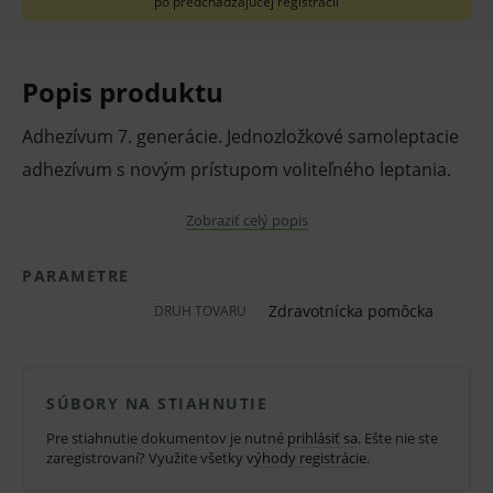
po predchádzajúcej registrácii
Popis produktu
Adhezívum 7. generácie. Jednozložkové samoleptacie
adhezívum s novým prístupom voliteľného leptania.
Vlastnosti a výhody:
Zobraziť celý popis
Umožňuje zvoliť si postup selektívneho
PARAMETRE
leptania alebo samoleptania.
Zdravotnícka pomôcka
DRUH TOVARU
Jednoduchý a rýchly pracovný postup a
znížená pooperačná citlivosť.
Výsledná nano-interaktívna zóna a zloženie
SÚBORY NA STIAHNUTIE
bez obsahu HEMA sú kľúčovými faktormi pre
Pre stiahnutie dokumentov je nutné
prihlásiť sa
. Ešte nie ste
trvalú a pevnú väzbu.
zaregistrovaní? Využite všetky
výhody registrácie
.