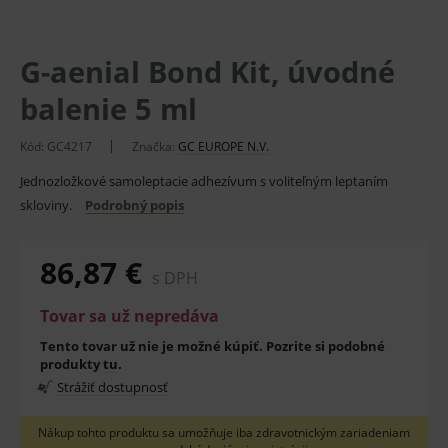
G-aenial Bond Kit, úvodné
balenie 5 ml
Kód:
GC4217
Značka:
GC EUROPE N.V.
Jednozložkové samoleptacie adhezívum s voliteľným leptaním
skloviny.
Podrobný popis
86,87 €
s DPH
Tovar sa už nepredáva
Tento tovar už nie je možné kúpiť. Pozrite si podobné
produkty
tu
.
Strážiť dostupnosť
Nákup tohto produktu sa umožňuje iba zdravotnickým zariadeniam