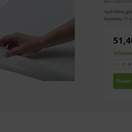
Kód:
132010110
Hydrofilná gá
hustotou 17 n
51,4
Skladom
Pridať