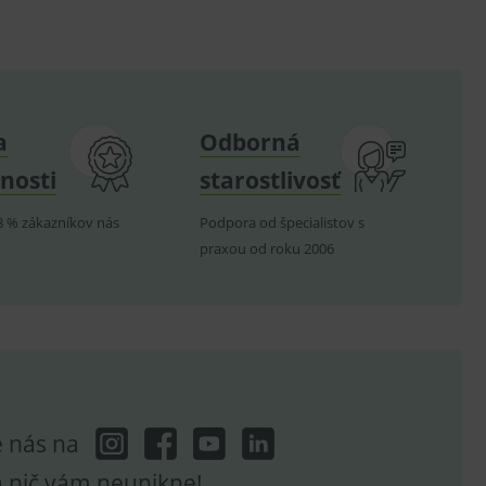
hodné reklamy.
e analytics.
telských předvoleb pro
těvník webu používá
dování zobrazení
a
Odborná
ení vhodné reklamy.
e analytics.
nosti
starostlivosť
8 % zákazníkov nás
Podpora od špecialistov s
praxou od roku 2006
e nás na
a nič vám neunikne!