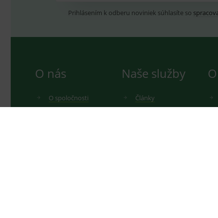
Prihlásením k odberu noviniek súhlasíte so
spracov
O nás
Naše služby
O
O spoločnosti
Články
Kariéra
Výhody registrácie
Kontakty
Darčeky k nákupu
Katalógy produktov
Cookies
Rady a tipy
Informácie o zdravotníckych prostriedkoch