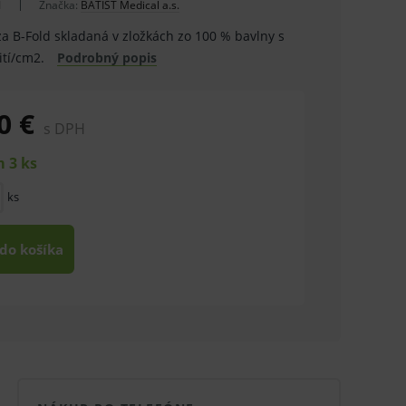
1
Značka:
BATIST Medical a.s.
za B-Fold skladaná v zložkách zo 100 % bavlny s
ití/cm2.
Podrobný popis
0 €
s DPH
 3 ks
ks
 do košíka