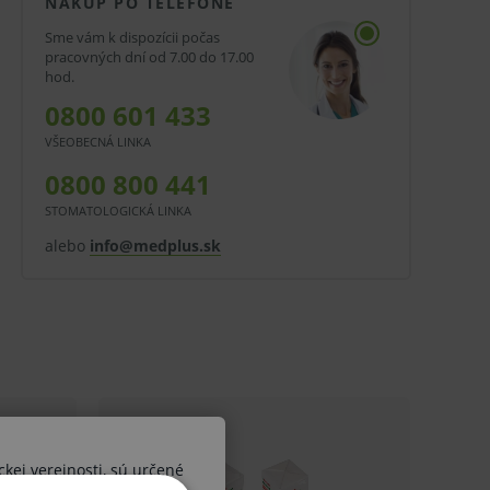
NÁKUP PO TELEFÓNE
Sme vám k dispozícii počas
pracovných dní od 7.00 do 17.00
hod.
0800 601 433
VŠEOBECNÁ LINKA
0800 800 441
STOMATOLOGICKÁ LINKA
alebo
info@medplus.sk
ckej verejnosti, sú určené