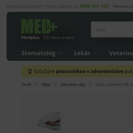
0800 601 433
Potrebujete poradiť? Volajte zadarmo na
–
Všeobecná
Stomatológ
Lekár
Veterin
🏆 Súťaž pre
pracovníkov v zdravotníctve
pokr
Úvod
Gáza
Gáza bez vaty
Gáza v zložkách 90 c