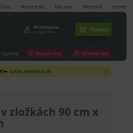
Články
Akciové letáky
Rady a tipy
Reklamácia
Kontakty
Prihlásenie
Prázdny
a registrácia
Výpredaj
Akciové ceny
Výhodné sety
 🎁➡️
sutaz.medplus.sk
v zložkách 90 cm x
m