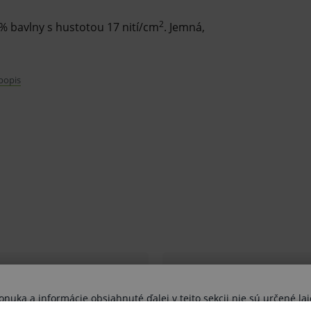
2
 % bavlny s hustotou 17 nití/cm
. Jemná,
 popis
 krytie rán. Dobre absorbuje telesné
uka a informácie obsiahnuté ďalej v tejto sekcii nie sú určené lai