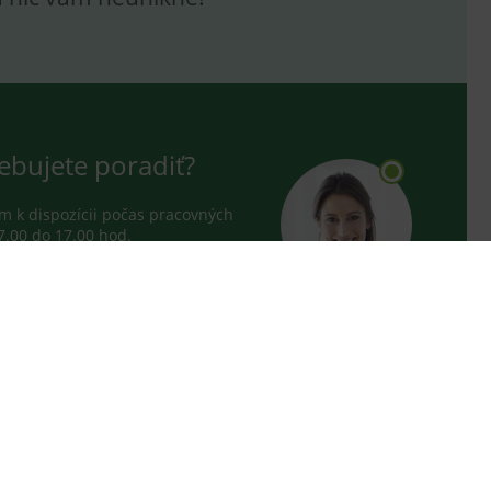
ebujete poradiť?
 k dispozícii počas pracovných
7.00 do 17.00 hod.
0 601 433
NÁ LINKA
0 800 441
LOGICKÁ LINKA
nfo@medplus.sk
ach nie sú určené osobám mladším 15 rokov.