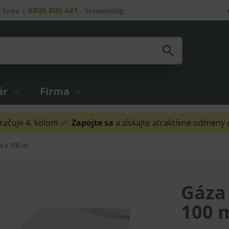
0800 800 441
 linka
–
Stomatológ
ár
Firma
ačuje 4. kolom ✅.
Zapojte sa
a získajte atraktívne odmeny
m x 100 m
Gáza 
100 