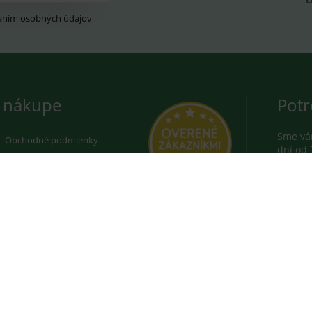
aním osobných údajov
 nákupe
Potr
Sme vám
Obchodné podmienky
dní od 
Ochrana osobných údajov
080
Doprava a platba
VŠEOBEC
Prekurzory výbušnín
080
Reklamácia
STOMATO
Výrobcovia a značky
alebo
i
 a diagnostických zdravotníckych prostriedkoch uvedené na týchto stránk