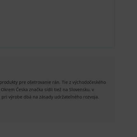
.
nných relací uživatelů
.
.
ů.
.
om k zapamatování
e nutné, aby banner cookie
produkty pre ošetrovanie rán
. Tie z východočeského
. Okrem Česka značka sídli tiež na Slovensku, v
e pri výrobe dbá na zásady udržateľného rozvoja.
hodné reklamy.
e analytics.
poruje cookies a
e analytics.