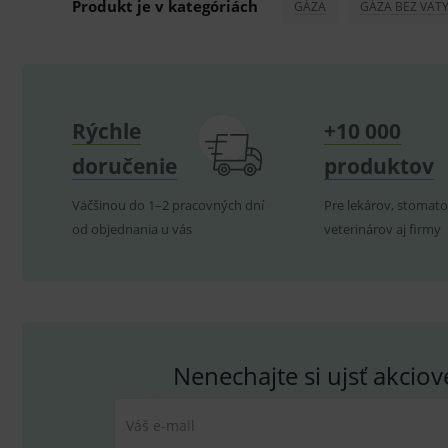
Produkt je v kategóriách
GÁZA
GÁZA BEZ VAT
.me
IDE
G
_gid
.d
Goo
.me
VISITOR_INFO1_LIVE
G
YSC
.
Goo
.yo
Rýchle
+10 000
sid
.se
_ga_GXRFBLV37P
.me
doručenie
produktov
Väčšinou do 1–2 pracovných dní
Pre lekárov, stomato
od objednania u vás
veterinárov aj firmy
Nenechajte si ujsť akcio
Váš e-mail