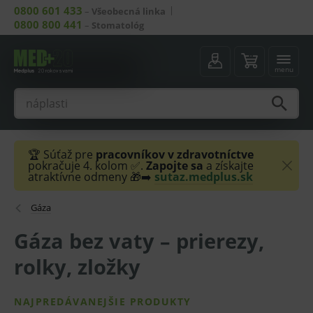
0800 601 433
–
Všeobecná linka
0800 800 441
–
Stomatológ
menu
🏆 Súťaž pre
pracovníkov v zdravotníctve
pokračuje 4. kolom ✅.
Zapojte sa
a získajte
atraktívne odmeny 🎁➡️
sutaz.medplus.sk
Gáza
Gáza bez vaty – prierezy,
rolky, zložky