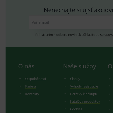
Nenechajte si ujsť akcio
Váš e-mail
Prihlásením k odberu noviniek súhlasíte so
spracov
O nás
Naše služby
O
O spoločnosti
Články
Kariéra
Výhody registrácie
Kontakty
Darčeky k nákupu
Katalógy produktov
Cookies