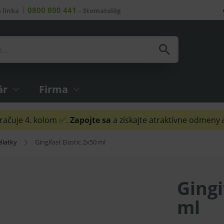
0800 800 441
 linka
–
Stomatológ
ár
Firma
ačuje 4. kolom ✅.
Zapojte sa
a získajte atraktívne odmeny
liatky
Gingifast Elastic 2x50 ml
Gingi
ml