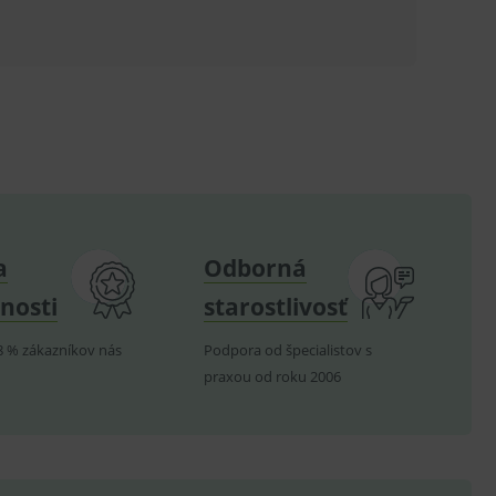
ů.
.
om k zapamatování
e nutné, aby banner cookie
hodné reklamy.
e analytics.
a
Odborná
poruje cookies a
nosti
starostlivosť
e analytics.
hodné reklamy.
8 % zákazníkov nás
Podpora od špecialistov s
e analytics.
praxou od roku 2006
telských předvoleb pro
těvník webu používá
dování zobrazení
ení vhodné reklamy.
e analytics.