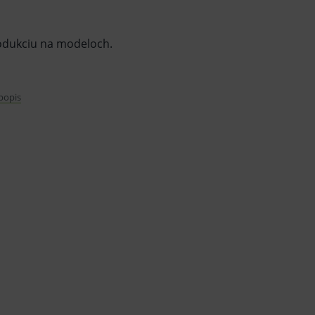
rodukciu na modeloch.
 popis
igid) a na fixnú protetiku (elastic).
raorálne špičky, 10 ml separátor.
varu nie je z dôvodu ochrany zdravia alebo