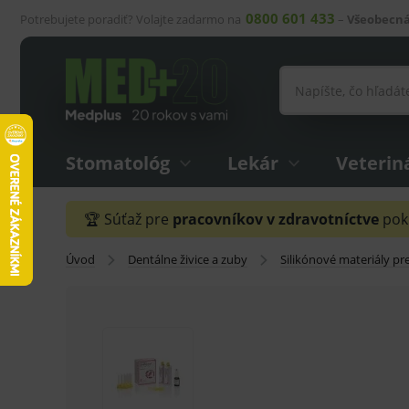
0800 601 433
Potrebujete poradiť? Volajte zadarmo na
–
Všeobecná
Stomatológ
Lekár
Veterin
🏆 Súťaž pre
pracovníkov v zdravotníctve
pokr
Úvod
Dentálne živice a zuby
Silikónové materiály pre