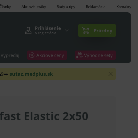
Články
Akciové letáky
Rady a tipy
Reklamácia
Kontakty
Prihlásenie
Prázdny
a registrácia
Výpredaj
Akciové ceny
Výhodné sety
 🎁➡️
sutaz.medplus.sk
fast Elastic 2x50