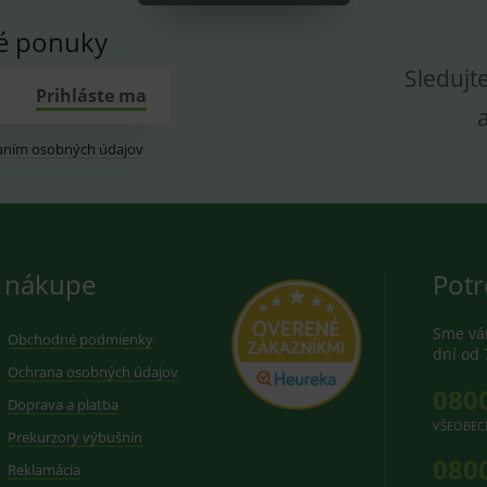
vé ponuky
Sledujt
Prihláste ma
aním osobných údajov
 nákupe
Potr
Sme vám
Obchodné podmienky
dní od 
Ochrana osobných údajov
080
Doprava a platba
VŠEOBEC
Prekurzory výbušnín
080
Reklamácia