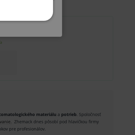
KETINGOVÉ
, žlté
ľa
u do košíka atď. Pre správne
.
nných relací uživatelů
tomatologického materiálu
a
potrieb
. Spoločnosť
.
vanie.
Zhemack dnes pôsobí pod hlavičkou firmy
.
kov pre profesionálov.