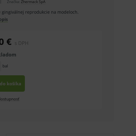
Značka:
Zhermack SpA
 gingiválnej reprodukcie na modeloch.
opis
0 €
s DPH
skladom
bal
 do košíka
 dostupnosť