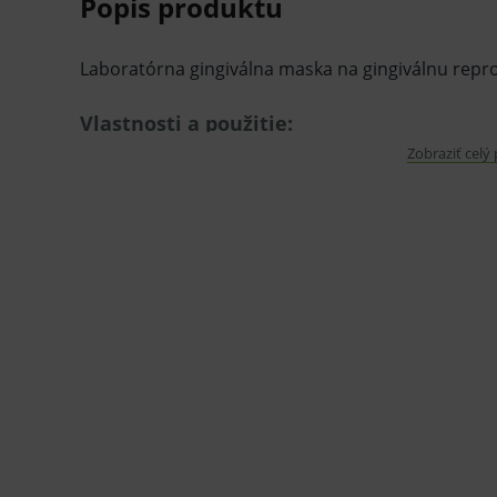
Popis produktu
Laboratórna gingiválna maska ​​na gingiválnu rep
Vlastnosti a použitie:
Zobraziť celý
Presná definícia marginálnych okrajov.
Precíznosť a dimenzionálna stabilita.
Vhodné najmä pri protetike na implantáty (r
CAD verzia vhodná na skenovanie.
Balenie:
2 x 50 ml, 12 x miešacie koncovky, 12 x int
V prípade porušenia zapečateného obalu tohto to