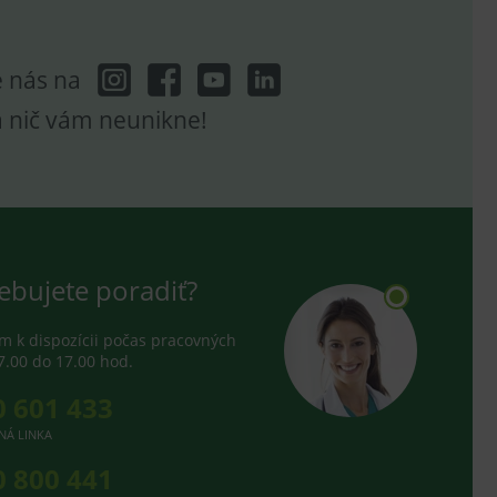
e nás na
a nič vám neunikne!
ebujete poradiť?
 k dispozícii počas pracovných
7.00 do 17.00 hod.
0 601 433
NÁ LINKA
0 800 441