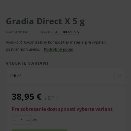
Gradia Direct X 5 g
Kód:
M2016M
Značka:
GC EUROPE N.V.
Vysoko RTG-kontrastný kompozitný materiál pre výplne v
postrannom úseku.
Podrobný popis
VYBERTE VARIANT
Odtieň
38,95 €
s DPH
Pre zobrazenie dostupnosti vyberte variant
ks