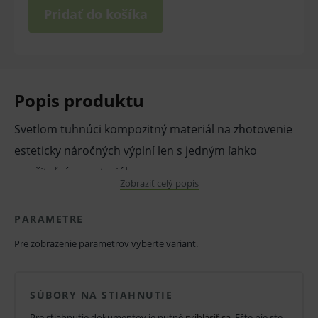
Pridať do košíka
Popis produktu
Svetlom tuhnúci kompozitný materiál na zhotovenie
esteticky náročných výplní len s jedným ľahko
použiteľným materiálom.
Zobraziť celý popis
Vlastnosti a výhody:
PARAMETRE
Gradia Direct X– obsahuje nové, vysoko
rozptýlené prepolymerizované nanoplnivo.
Pre zobrazenie parametrov vyberte variant.
Je rtgkontrastný, má veľmi dobré mechanické
vlastnosti.
SÚBORY NA STIAHNUTIE
Štandard odtiene majú zdokonalený
Pre stiahnutie dokumentov je nutné
prihlásiť sa
. Ešte nie ste