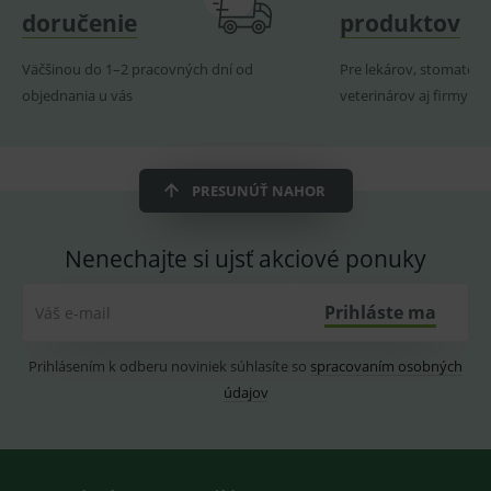
produk
doručenie
produktov
ssupp.visits
www.medplus.sk
6 měsíců
Cookie
2 dny
pro
fungov
Väčšinou do 1–2 pracovných dní od
Pre lekárov, stomatoló
OnLine
objednania u vás
veterinárov aj firmy
smarts
CookieScriptConsent
1 rok
Tento 
CookieScript
cookie
www.medplus.sk
použív
služba
Cookie
PRESUNÚŤ NAHOR
Script.
zapama
předvo
souhla
Nenechajte si ujsť akciové ponuky
soubo
cookie
návště
Prihláste ma
Je nutn
Váš e-mail
banne
cookie
Cookie
Prihlásením k odberu noviniek súhlasíte so
spracovaním osobných
Script
fungov
údajov
správn