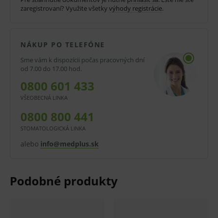
zaregistrovaní? Využite všetky
výhody registrácie
.
chameleón efekt.
Indikácie: kavity I., II. a III. triedy.
NÁKUP PO TELEFÓNE
Odtiene X: odolnejšie, RTG kontrastnejšie, viac
naplnené a transparentné: X-A1, X-A2, X-A3, X-
Sme vám k dispozícii počas pracovných dní
od 7.00 do 17.00 hod.
A3.5 a X-AO2.
0800 601 433
Výrobca: GC
VŠEOBECNÁ LINKA
Balenie:
0800 800 441
1 * 5 g striekačka Gradia Direct X.
STOMATOLOGICKÁ LINKA
alebo
info@medplus.sk
V prípade porušenia zapečateného obalu tohto
tovaru nie je z dôvodu ochrany zdravia alebo
hygienických dôvodov možné odstúpiť od kúpnej
zmluvy v lehote 14 dní.