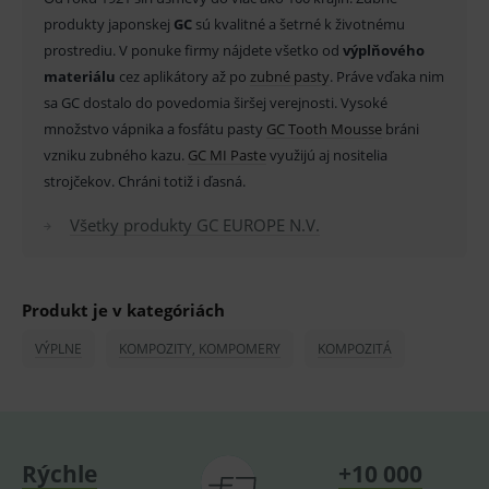
produkty japonskej
GC
sú kvalitné a šetrné k životnému
_sp_id.ef32
www.medplus.sk
2 roky
Cookie
pro
prostrediu. V ponuke firmy nájdete všetko od
výplňového
fungov
OnLine
materiálu
cez aplikátory až po
zubné pasty
. Práve vďaka nim
smarts
sa GC dostalo do povedomia širšej verejnosti. Vysoké
PHPSESSID
Zavřením
Univer
PHP.net
množstvo vápnika a fosfátu pasty
GC Tooth Mousse
bráni
prohlížeče
identif
www.medplus.sk
použív
vzniku zubného kazu.
GC MI Paste
využijú aj nositelia
udržov
strojčekov. Chráni totiž i ďasná.
promě
relací
uživate
Všetky produkty GC EUROPE N.V.
_sp_ses.ef32
www.medplus.sk
30 minut
Cookie
pro
fungov
OnLine
smarts
Produkt je v kategóriách
ssupp.vid
www.medplus.sk
6 měsíců
Cookie
VÝPLNE
KOMPOZITY, KOMPOMERY
KOMPOZITÁ
2 dny
pro
fungov
OnLine
smarts
lastVisitedProducts
www.medplus.sk
1 rok
Cookie
uchová
naposl
Rýchle
+10 000
navští