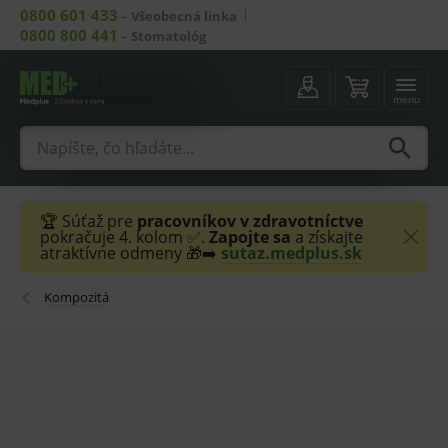
0800 601 433
–
Všeobecná linka
0800 800 441
–
Stomatológ
menu
🏆 Súťaž pre
pracovníkov v zdravotníctve
pokračuje 4. kolom ✅.
Zapojte sa
a získajte
atraktívne odmeny 🎁➡️
sutaz.medplus.sk
Kompozitá