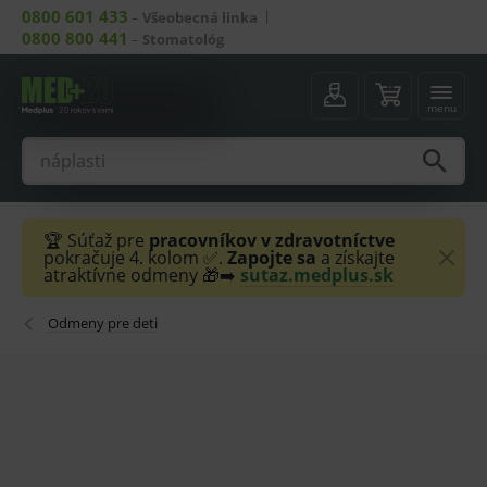
0800 601 433
–
Všeobecná linka
0800 800 441
–
Stomatológ
menu
🏆 Súťaž pre
pracovníkov v zdravotníctve
pokračuje 4. kolom ✅.
Zapojte sa
a získajte
atraktívne odmeny 🎁➡️
sutaz.medplus.sk
Odmeny pre deti