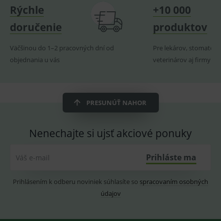
Název
Vyprší
Popis
Doména
Rýchle
+10 000
_sp_id.ef32
www.medplus.sk
2 roky
Cookie
doručenie
produktov
pro
fungov
OnLine
Väčšinou do 1–2 pracovných dní od
Pre lekárov, stomatoló
smarts
objednania u vás
veterinárov aj firmy
PHPSESSID
Zavřením
Univer
PHP.net
prohlížeče
identif
www.medplus.sk
použív
udržov
promě
relací
PRESUNÚŤ NAHOR
uživate
_sp_ses.ef32
www.medplus.sk
30 minut
Cookie
pro
Nenechajte si ujsť akciové ponuky
fungov
OnLine
smarts
Prihláste ma
Váš e-mail
ssupp.vid
www.medplus.sk
6 měsíců
Cookie
2 dny
pro
fungov
Prihlásením k odberu noviniek súhlasíte so
spracovaním osobných
OnLine
smarts
údajov
lastVisitedProducts
www.medplus.sk
1 rok
Cookie
uchová
naposl