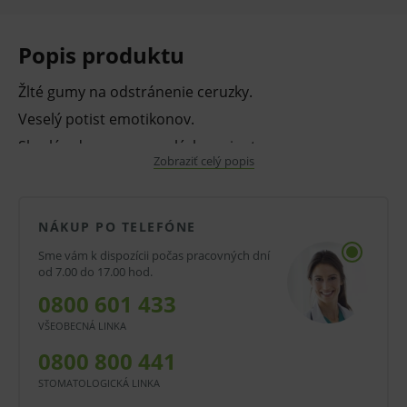
Popis produktu
Žlté gumy na odstránenie ceruzky.
Veselý potist emotikonov.
Skvelá odmena pre malých pacientov.
Zobraziť celý popis
Balenie:
36 ks
NÁKUP PO TELEFÓNE
Sme vám k dispozícii počas pracovných dní
V prípade porušenia zapečateného obalu tohto
od 7.00 do 17.00 hod.
tovaru nie je z dôvodu ochrany zdravia alebo
0800 601 433
hygienických dôvodov možné odstúpiť od kúpnej
VŠEOBECNÁ LINKA
zmluvy v lehote 14 dní.
0800 800 441
STOMATOLOGICKÁ LINKA