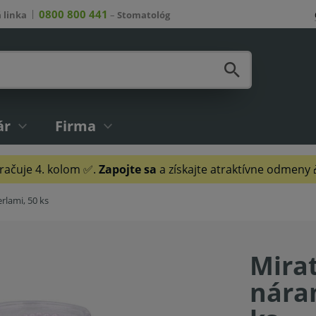
0800 800 441
 linka
–
Stomatológ
ár
Firma
ačuje 4. kolom ✅.
Zapojte sa
a získajte atraktívne odmeny
rlami, 50 ks
Mirat
nára