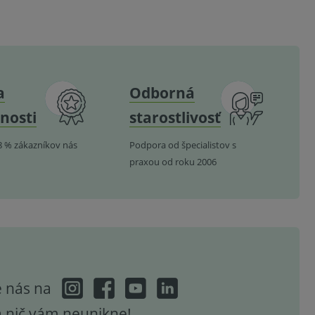
a
Odborná
nosti
starostlivosť
8 % zákazníkov nás
Podpora od špecialistov s
praxou od roku 2006
e nás na
a nič vám neunikne!