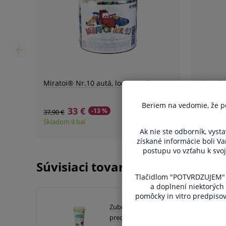
Beriem na vedomie, že pon
Ak nie ste odborník, vysta
získané informácie boli V
postupu vo vzťahu k svoj
Súvisiaci tovar
Tlačidlom "POTVRDZUJEM" v
a doplnení niektorých
pomôcky in vitro predpisova
Zubný gél GUM Kids pre
predškolákov (3-6