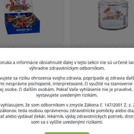
uka a informácie obsiahnuté ďalej v tejto sekcii nie sú určené lai
výhradne zdravotníckym odborníkom.
vujete sa riziku ohrozenia svojho zdravia, poprípade aj zdravia ďal
ami nesprávne pochopené, interpretované, či využité na stanovenie
ej osobe, či ďalším osobám. Pokiaľ Vaše vyhlásenie nie je pravdivé
vystavujete uvedeným rizikám.
yhlasujem, že som odborníkom v zmysle Zákona č. 147/2001 Z. z.
 zákonov, teda osobou oprávnenou zdravotnícke pomôcky alebo dia
ť alebo vydávať (lekár, lekárnik, výdaj zdravotníckych potrieb, dist
som sa s vyššie uvedenými rizikami.
Detská zubná kefka
Zubná kefka TeP
GUM Baby, 0 - 2 roky
Soft, v blistri, od