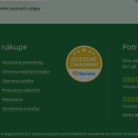
aním osobných údajov
 nákupe
Potr
Sme vám
Obchodné podmienky
dní od 
Ochrana osobných údajov
080
Doprava a platba
VŠEOBEC
Prekurzory výbušnín
080
Reklamácia
STOMATO
Výrobcovia a značky
alebo
i
 a diagnostických zdravotníckych prostriedkoch uvedené na týchto stránk