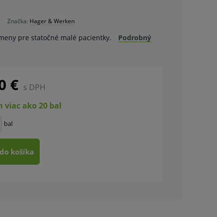
Značka:
Hager & Werken
meny pre statočné malé pacientky.
Podrobný
0 €
s DPH
 viac ako 20 bal
bal
 do košíka