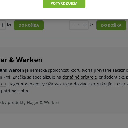
POTVRDZUJEM
2,70 €
2,90 €
3 €
-10 %
Skladom viac ako 10 ks
Skladom viac ako
ks
ks
DO KOŠÍKA
DO KOŠÍKA
er & Werken
 und Werken
je nemecká spoločnosť, ktorú tvoria prevažne zákazní
níkmi. Značka sa špecializuje na
dentálné prístroje
, endodontické
axiu
. Hager & Werken vyváža svoj tovar do viac ako 70 krajín. Tovar 
e patríme k nim.
etky produkty Hager & Werken