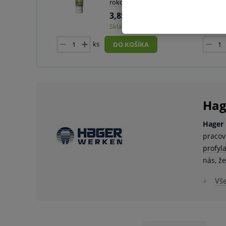
rokov), 50 ml
3,85 €
Skladom viac ako 10 ks
ks
DO KOŠÍKA
Hag
Hager
pracov
profyl
nás, ž
Vš