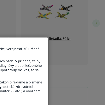
ckej verejnosti, sú určené
ších osôb. V prípade, že by
 diagnózy alebo liečebného
, upozorňujeme Vás, že sa
 Zákon o reklame a o zmene
gnostické zdravotnícke
ribútor ZP atď.) a oboznámil
e Kids
 3 rokov