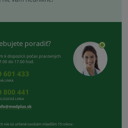
ebujete poradiť?
 k dispozícii počas pracovných
7.00 do 17.00 hod.
0 601 433
NÁ LINKA
0 800 441
LOGICKÁ LINKA
nfo@medplus.sk
ach nie sú určené osobám mladším 15 rokov.