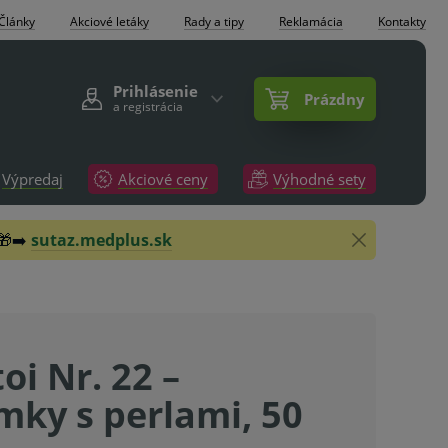
Články
Akciové letáky
Rady a tipy
Reklamácia
Kontakty
Prihlásenie
Prázdny
a registrácia
Výpredaj
Akciové ceny
Výhodné sety
 🎁➡️
sutaz.medplus.sk
oi Nr. 22 –
mky s perlami, 50