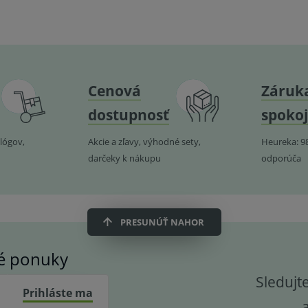
Cenová
Záruk
dostupnosť
spokoj
lógov,
Akcie a zľavy, výhodné sety,
Heureka: 9
darčeky k nákupu
odporúča
PRESUNÚŤ NAHOR
vé ponuky
Sledujt
Prihláste ma