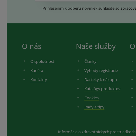
Prihlásením k odberu noviniek súhlasíte so
spracov
O nás
Naše služby
O
O spoločnosti
Články
Kariéra
Výhody registrácie
Kontakty
Darčeky k nákupu
Katalógy produktov
Cookies
Rady a tipy
Informácie o zdravotníckych prostriedkoch