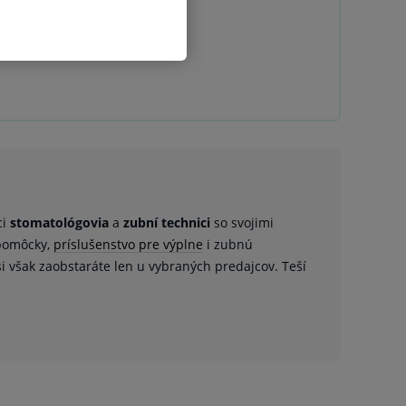
 20 ks
ci
stomatológovia
a
zubní technici
so svojimi
 pomôcky,
príslušenstvo pre výplne
i zubnú
si však zaobstaráte len u vybraných predajcov. Teší