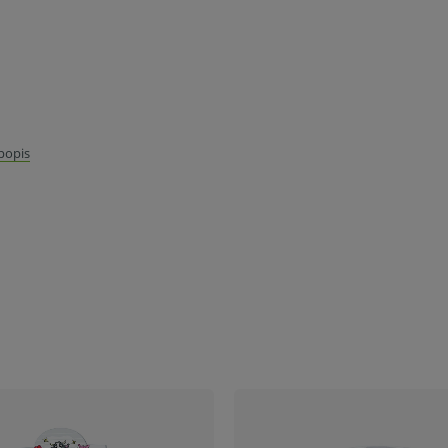
 popis
varu nie je z dôvodu ochrany zdravia alebo
mluvy v lehote 14 dní.