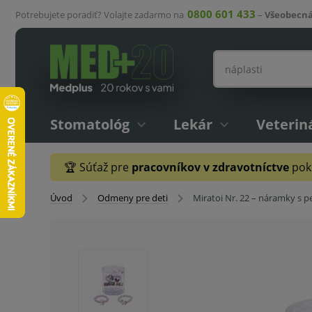
0800 601 433
Potrebujete poradiť? Volajte zadarmo na
–
Všeobecná
Stomatológ
Lekár
Veterin
🏆 Súťaž pre
pracovníkov v zdravotníctve
pokr
Úvod
Odmeny pre deti
Miratoi Nr. 22 – náramky s pe