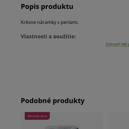
Popis produktu
Krésne náramky s perlami.
Vlastnosti a použitie:
Zobraziť celý
Ozdobné náramky s perlami (Ø 7 mm)
S príveskom jednorožca
Elastický opasok
Balenie:
30 x ružové, 20x biele
V prípade porušenia zapečateného obalu tohto to
hygienických dôvodov možné odstúpiť od kúpnej z