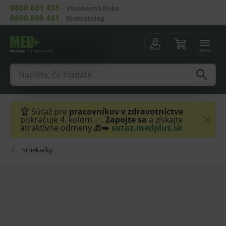
0800 601 433
–
Všeobecná linka
0800 800 441
–
Stomatológ
menu
🏆 Súťaž pre
pracovníkov v zdravotníctve
pokračuje 4. kolom ✅.
Zapojte sa
a získajte
atraktívne odmeny 🎁➡️
sutaz.medplus.sk
Striekačky