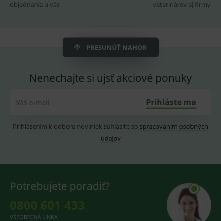
2 dny
pro
objednania u vás
veterinárov aj firmy
fungov
OnLine
smarts
CookieScriptConsent
1 rok
Tento 
CookieScript
cookie
www.medplus.sk
PRESUNÚŤ NAHOR
použív
služba
Cookie
Script.
Nenechajte si ujsť akciové ponuky
zapama
předvo
souhla
soubo
Prihláste ma
Váš e-mail
cookie
návště
Je nutn
Prihlásením k odberu noviniek súhlasíte so
spracovaním osobných
banne
cookie
údajov
Cookie
Script
fungov
správn
Potrebujete poradiť?
0800 601 433
Provider
/
Název
Vyprší
Popis
Provider
Doména
/
VŠEOBECNÁ LINKA
Název
Vyprší
Popis