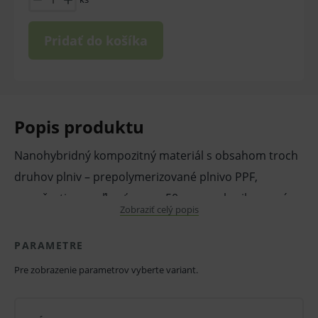
Pridať do košíka
Popis produktu
Nanohybridný kompozitný materiál s obsahom troch
druhov plniv – prepolymerizované plnivo PPF,
nanočastice s veľkosťou cca 50 nm a submikronové
Zobraziť celý popis
hybridné plnivo 0,4 µm.
PARAMETRE
Materiál má vysokú mechanickú pevnosť po
polymerácii, je výborne leštitelný, má vynikajúcu
Pre zobrazenie parametrov vyberte variant.
farebnú stálosť, prirodzený vzhľad, opalescenciu a
fluorescenciu.