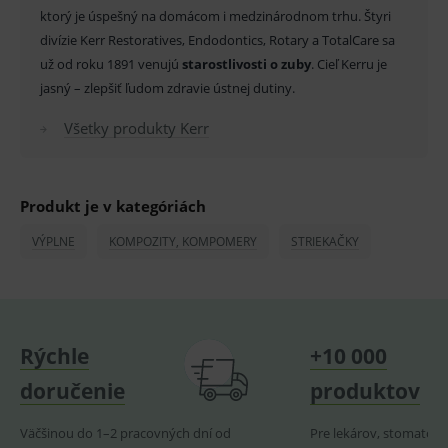
fungov
ktorý je úspešný na domácom i medzinárodnom trhu. Štyri
OnLine
divízie Kerr Restoratives, Endodontics, Rotary a TotalCare sa
smarts
už od roku 1891 venujú
starostlivosti o zuby
. Cieľ Kerru je
PHPSESSID
Zavřením
Univer
PHP.net
prohlížeče
identif
www.medplus.sk
jasný – zlepšiť ľudom zdravie ústnej dutiny.
použív
udržov
Všetky produkty Kerr
promě
relací
uživate
_sp_ses.ef32
www.medplus.sk
30 minut
Cookie
pro
Produkt je v kategóriách
fungov
OnLine
smarts
VÝPLNE
KOMPOZITY, KOMPOMERY
STRIEKAČKY
ssupp.vid
www.medplus.sk
6 měsíců
Cookie
2 dny
pro
fungov
OnLine
smarts
Rýchle
+10 000
lastVisitedProducts
www.medplus.sk
1 rok
Cookie
uchová
naposl
doručenie
produktov
navští
produk
Väčšinou do 1–2 pracovných dní od
Pre lekárov, stomatoló
ssupp.visits
www.medplus.sk
6 měsíců
Cookie