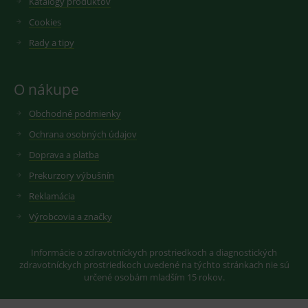
Katalógy produktov
VISITOR_INFO1_LIVE
6
Tento
Google LLC
měsíců
soubor
.youtube.com
sid
.seznam.cz
1 měsíc
Cookie od
Cookies
cookie
seznam.cz
nastavuje
googlu.
Rady a tipy
Youtube ke
Slouží pro
sledování
zobrazení
uživatelskýc
vhodné
předvoleb
reklamy.
pro videa
O nákupe
Youtube
_ga_GXRFBLV37P
.medplus.sk
2 roky
Cookie pro
vložená do
měření
webů; může
Obchodné podmienky
návštěvnosti
také určit,
ve službě
zda
google
Ochrana osobných údajov
návštěvník
analytics.
webu
Doprava a platba
používá
novou nebo
Prekurzory výbušnín
starou verzi
rozhraní
Reklamácia
Youtube.
Výrobcovia a značky
Informácie o zdravotníckych prostriedkoch a diagnostických
zdravotníckych prostriedkoch uvedené na týchto stránkach nie sú
určené osobám mladším 15 rokov.