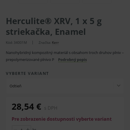
Herculite® XRV, 1 x 5 g
striekačka, Enamel
Kód:
34001M
Značka:
Kerr
Nanohybridný kompozitný materiál s obsahom troch druhov plniv –
prepolymerizované plnivo P
Podrobný popis
VYBERTE VARIANT
Odtieň
28,54 €
s DPH
Pre zobrazenie dostupnosti vyberte variant
ks