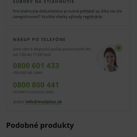
SÚBORY NA STIAHNUTIE
Vďaka zloženiu sa s ním lepšie manipuluje – nelepí sa
Pre stiahnutie dokumentov je nutné
prihlásiť sa
. Ešte nie ste
zaregistrovaní? Využite všetky
výhody registrácie
.
na nástroje, neprepadá sa, ľahko sa tvaruje a
adaptuje k povrchu zubu.
NÁKUP PO TELEFÓNE
Herculite® XRV 1 x 4g striekačka - najmodernejšia
Sme vám k dispozícii počas pracovných dní
nanotechnológia, vynikajúca leštitelnosť, ľahká
od 7.00 do 17.00 hod.
manipulácia.
0800 601 433
V prípade porušenia zapečateného obalu tohto
VŠEOBECNÁ LINKA
tovaru nie je z dôvodu ochrany zdravia alebo
0800 800 441
hygienických dôvodov možné odstúpiť od kúpnej
STOMATOLOGICKÁ LINKA
zmluvy v lehote 14 dní.
alebo
info@medplus.sk