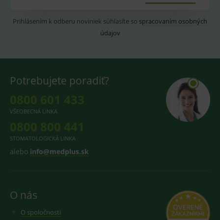
reklamy.
pro videa
Youtube
_ga_GXRFBLV37P
.medplus.sk
2 roky
Cookie pro
vložená do
Prihlásením k odberu noviniek súhlasíte so
spracovaním osobných
měření
webů; může
návštěvnosti
údajov
také určit,
ve službě
zda
google
návštěvník
analytics.
webu
používá
novou nebo
starou verzi
Potrebujete poradiť?
rozhraní
Youtube.
0800 601 433
VŠEOBECNÁ LINKA
0800 800 441
STOMATOLOGICKÁ LINKA
alebo
info@medplus.sk
O nás
O spoločnosti