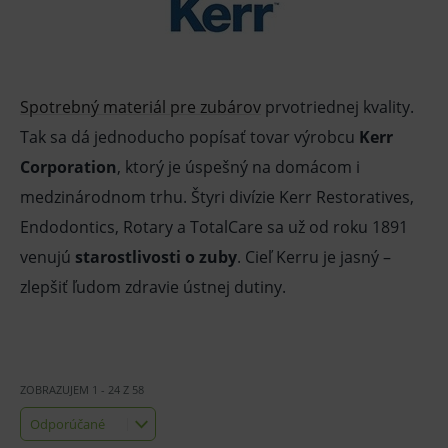
Spotrebný materiál pre zubárov
prvotriednej kvality.
Tak sa dá jednoducho popísať tovar výrobcu
Kerr
Corporation
, ktorý je úspešný na domácom i
medzinárodnom trhu. Štyri divízie Kerr Restoratives,
Endodontics, Rotary a TotalCare sa už od roku 1891
venujú
starostlivosti o zuby
. Cieľ Kerru je jasný –
zlepšiť ľudom zdravie ústnej dutiny.
ZOBRAZUJEM
1
-
24
Z
58
Odporúčané
Odporúčané