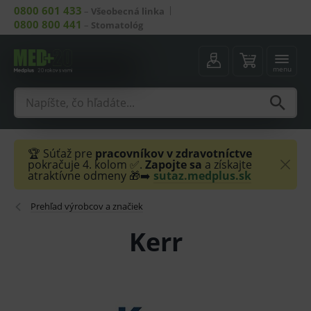
0800 601 433
–
Všeobecná linka
0800 800 441
–
Stomatológ
menu
🏆 Súťaž pre
pracovníkov v zdravotníctve
pokračuje 4. kolom ✅.
Zapojte sa
a získajte
atraktívne odmeny 🎁➡️
sutaz.medplus.sk
Prehľad výrobcov a značiek
Kerr