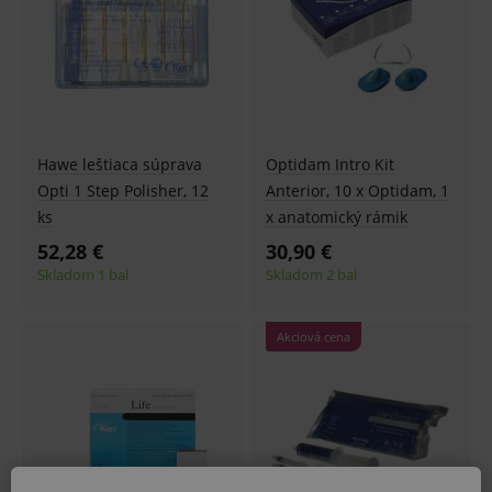
Hawe leštiaca súprava
Optidam Intro Kit
Opti 1 Step Polisher, 12
Anterior, 10 x Optidam, 1
ks
x anatomický rámik
52,28 €
30,90 €
Skladom 1 bal
Skladom 2 bal
Akciová cena