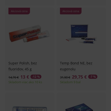
Akciová cena
Akciová cena
Super Polish, bez
Temp Bond NE, bez
fluoridov, 45 g
eugenolu
13 €
29,75 €
-12 %
-7 %
14,76 €
31,90 €
Skladom viac ako 10 ks
Skladom 9 bal