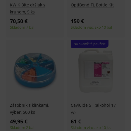
KWIK Bite držiak s
OptiBond FL Bottle Kit
kruhom, 5 ks
70,50 €
159 €
Skladom 7 bal
Skladom viac ako 10 bal
Na okamžité použitie
Zásobník s klinkami,
CaviCide 5 l (alkohol 17
výber, 500 ks
%)
49,95 €
61 €
Skladom 2 bal
Skladom viac ako 10 ks