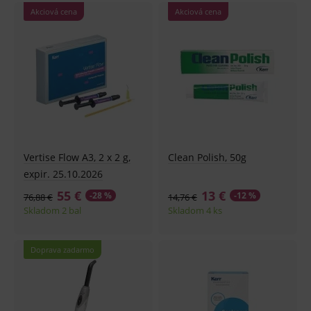
Najlacnejšie
Akciová cena
Akciová cena
Najdrahšie
Najnovšie
Vertise Flow A3, 2 x 2 g,
Clean Polish, 50g
expir. 25.10.2026
55 €
13 €
-28 %
-12 %
76,88 €
14,76 €
Skladom 2 bal
Skladom 4 ks
Doprava zadarmo