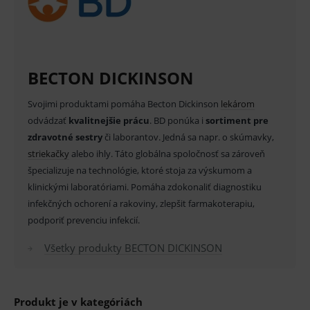
používateľa, vkladanie tovaru do košíka atď. Pre
správne používanie webu sú nutné.
Provider
/
Název
Vyprší
Popis
Doména
_sp_id.ef32
www.medplus.sk
2 roky
Cookie
BECTON DICKINSON
pro
fungov
OnLine
Svojimi produktami pomáha Becton Dickinson
lekárom
smarts
odvádzať
kvalitnejšie prácu
. BD ponúka i
sortiment pre
PHPSESSID
Zavřením
Univer
PHP.net
zdravotné sestry
či laborantov. Jedná sa napr. o skúmavky,
prohlížeče
identif
www.medplus.sk
použív
striekačky
alebo ihly. Táto globálna spoločnosť sa zároveň
udržov
promě
špecializuje na technológie, ktoré stoja za výskumom a
relací
klinickými laboratóriami. Pomáha zdokonaliť diagnostiku
uživate
infekčných ochorení a rakoviny, zlepšit farmakoterapiu,
_sp_ses.ef32
www.medplus.sk
30 minut
Cookie
pro
podporiť prevenciu infekcií.
fungov
OnLine
smarts
Všetky produkty BECTON DICKINSON
ssupp.vid
www.medplus.sk
6 měsíců
Cookie
2 dny
pro
fungov
OnLine
Produkt je v kategóriách
smarts