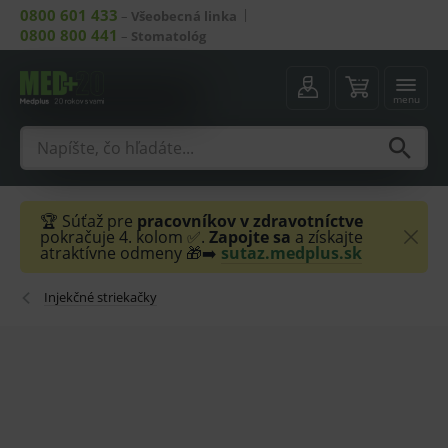
0800 601 433
–
Všeobecná linka
0800 800 441
–
Stomatológ
menu
🏆 Súťaž pre
pracovníkov v zdravotníctve
pokračuje 4. kolom ✅.
Zapojte sa
a získajte
atraktívne odmeny 🎁➡️
sutaz.medplus.sk
Injekčné striekačky