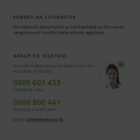
krvi.
Vlastnosti a výhody:
SÚBORY NA STIAHNUTIE
Pre stiahnutie dokumentov je nutné
prihlásiť sa
. Ešte nie ste
Dvojdielne striekačky.
zaregistrovaní? Využite všetky
výhody registrácie
.
Vykrojený piest.
Hladký posuv piestu.
NÁKUP PO TELEFÓNE
Luer.
Sme vám k dispozícii počas pracovných dní
Transparentné so stupnicou.
od 7.00 do 17.00 hod.
0800 601 433
Rôzne objemy.
VŠEOBECNÁ LINKA
Na jednorazové použitie.
0800 800 441
Jednotlivo zabalené.
STOMATOLOGICKÁ LINKA
Sterilné.
alebo
info@medplus.sk
Balenie:
Objem 2 ml. V balení 100 ks. V kartóne 30