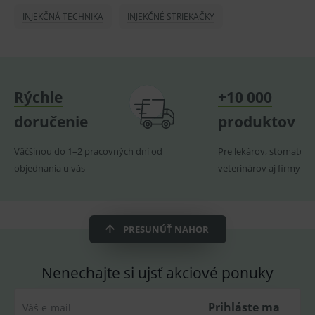
lastVisitedProducts
www.medplus.sk
1 rok
Cookie
INJEKČNÁ TECHNIKA
INJEKČNÉ STRIEKAČKY
uchová
naposl
navští
produk
ssupp.visits
www.medplus.sk
6 měsíců
Cookie
2 dny
pro
Rýchle
+10 000
fungov
OnLine
smarts
doručenie
produktov
CookieScriptConsent
1 rok
Tento 
CookieScript
cookie
www.medplus.sk
Väčšinou do 1–2 pracovných dní od
Pre lekárov, stomatoló
použív
služba
objednania u vás
veterinárov aj firmy
Cookie
Script.
zapama
předvo
souhla
soubo
PRESUNÚŤ NAHOR
cookie
návště
Je nutn
banne
Nenechajte si ujsť akciové ponuky
cookie
Cookie
Script
fungov
Prihláste ma
Váš e-mail
správn