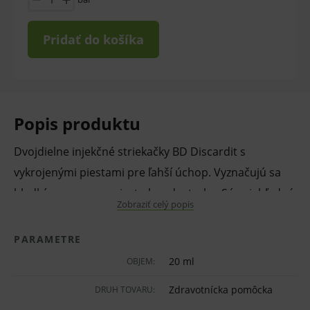
Pridať do košíka
Popis produktu
Dvojdielne injekčné striekačky BD Discardit s
vykrojenými piestami pre ľahší úchop. Vyznačujú sa
hladkým posuvom piestu bez dostreku. Sú priehľadné
Zobraziť celý popis
s kontrastnou kalibráciou valca. Určené na
jednorazové použitie. Jednotlivo zabalené. Sterilné.
PARAMETRE
Dodávané bez ihly.
20 ml
OBJEM:
Zdravotnícka pomôcka
DRUH TOVARU:
Používajú sa na podávanie roztokov, liečiv a odberu