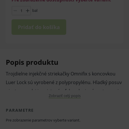
bal
Pridať do košíka
Popis produktu
Trojdielne injekčné striekačky Omnifix s koncovkou
Luer Lock sú vyrobené z polypropylénu. Hladký posuv
piestu vo valci je zaistený vďaka zdvojenému tesneniu,
Zobraziť celý popis
a preto sú striekačky vhodné pre lineárne dávkovače.
Striekačky Omnifix sú transparentné s vyznačenou
PARAMETRE
nezmývateľnou stupnicou a bezpečnou zarážkou
Pre zobrazenie parametrov vyberte variant.
piestu. Určené na jednorazové použitie. Jednotlivo