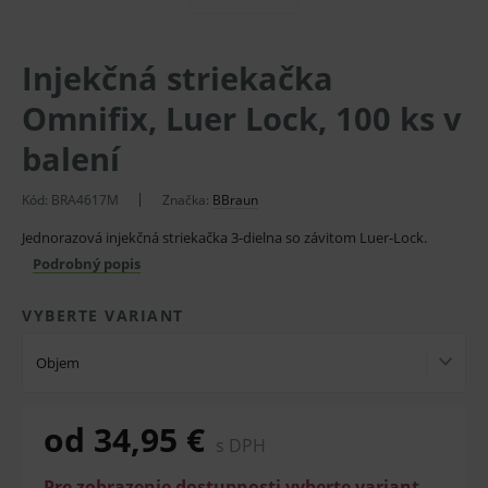
Injekčná striekačka
Omnifix, Luer Lock, 100 ks v
balení
Kód:
BRA4617M
Značka:
BBraun
Jednorazová injekčná striekačka 3-dielna so závitom Luer-Lock.
Podrobný popis
VYBERTE VARIANT
Objem
od 34,95 €
s DPH
Pre zobrazenie dostupnosti vyberte variant