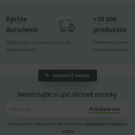
naposl
navští
produk
Rýchle
+10 000
ssupp.visits
www.medplus.sk
6 měsíců
Cookie
2 dny
pro
doručenie
produktov
fungov
OnLine
smarts
Väčšinou do 1–2 pracovných dní od
Pre lekárov, stomatoló
CookieScriptConsent
1 rok
Tento 
CookieScript
objednania u vás
veterinárov aj firmy
cookie
www.medplus.sk
použív
služba
Cookie
Script.
zapama
PRESUNÚŤ NAHOR
předvo
souhla
soubo
cookie
Nenechajte si ujsť akciové ponuky
návště
Je nutn
banne
cookie
Prihláste ma
Váš e-mail
Cookie
Script
fungov
správn
Prihlásením k odberu noviniek súhlasíte so
spracovaním osobných
údajov