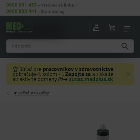
0800 601 433
–
Všeobecná linka
0800 800 441
–
Stomatológ
menu
🏆 Súťaž pre
pracovníkov v zdravotníctve
pokračuje 4. kolom ✅.
Zapojte sa
a získajte
atraktívne odmeny 🎁➡️
sutaz.medplus.sk
Injekčné striekačky