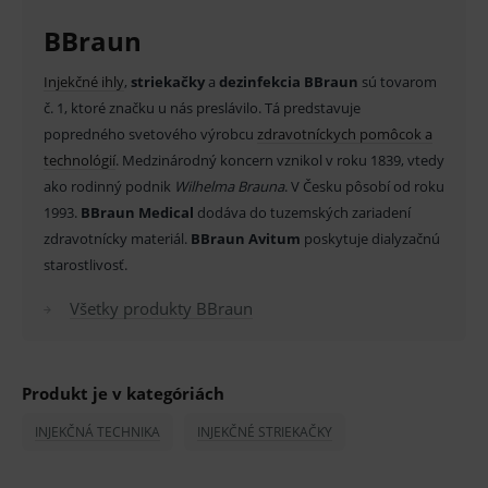
Provider
/
Název
Vyprší
Popis
BBraun
Doména
_sp_id.ef32
www.medplus.sk
2 roky
Cookie
I
njekčné ihly
,
striekačky
a
dezinfekcia BBraun
sú tovarom
pro
fungov
č. 1, ktoré značku u nás preslávilo. Tá predstavuje
OnLine
smarts
popredného svetového výrobcu
zdravotníckych pomôcok a
technológií
. Medzinárodný koncern vznikol v roku 1839, vtedy
PHPSESSID
Zavřením
Univer
PHP.net
prohlížeče
identif
www.medplus.sk
ako rodinný podnik
Wilhelma Brauna
. V Česku pôsobí od roku
použív
udržov
1993.
BBraun Medical
dodáva do tuzemských zariadení
promě
zdravotnícky materiál.
BBraun Avitum
poskytuje dialyzačnú
relací
uživate
starostlivosť.
_sp_ses.ef32
www.medplus.sk
30 minut
Cookie
pro
Všetky produkty BBraun
fungov
OnLine
smarts
ssupp.vid
www.medplus.sk
6 měsíců
Cookie
Produkt je v kategóriách
2 dny
pro
fungov
OnLine
INJEKČNÁ TECHNIKA
INJEKČNÉ STRIEKAČKY
smarts
lastVisitedProducts
www.medplus.sk
1 rok
Cookie
uchová