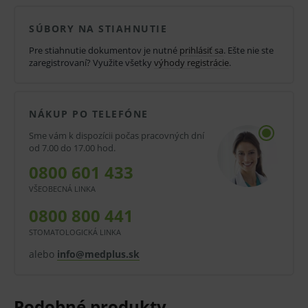
sterilne zabalené.
SÚBORY NA STIAHNUTIE
Pre stiahnutie dokumentov je nutné
prihlásiť sa
. Ešte nie ste
Používajú pre malé objemy, pre pomalú ašpiráciu a
zaregistrovaní? Využite všetky
výhody registrácie
.
aplikáciu.
Vlastnosti a výhody:
NÁKUP PO TELEFÓNE
Trojdielne striekačky.
Sme vám k dispozícii počas pracovných dní
Z polypropylénu.
od 7.00 do 17.00 hod.
0800 601 433
Minimálny zvyškový objem.
VŠEOBECNÁ LINKA
Ľahký chod s dvojitým tesnením.
0800 800 441
Luer Lock.
STOMATOLOGICKÁ LINKA
Pre malé objemy.
alebo
info@medplus.sk
Bezpečná zarážka piestu.
Bez obsahu latexu a PVC.