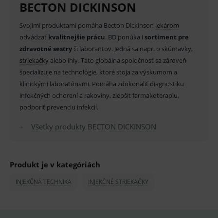
BECTON DICKINSON
Provider
/
Název
Vyprší
Popis
Doména
Svojimi produktami pomáha Becton Dickinson
lekárom
_sp_id.ef32
www.medplus.sk
2 roky
Cookie
pro
odvádzať
kvalitnejšie prácu
. BD ponúka i
sortiment pre
fungov
OnLine
zdravotné sestry
či laborantov. Jedná sa napr. o skúmavky,
smarts
striekačky
alebo ihly. Táto globálna spoločnosť sa zároveň
PHPSESSID
Zavřením
Univer
PHP.net
špecializuje na technológie, ktoré stoja za výskumom a
prohlížeče
identif
www.medplus.sk
použív
klinickými laboratóriami. Pomáha zdokonaliť diagnostiku
udržov
promě
infekčných ochorení a rakoviny, zlepšit farmakoterapiu,
relací
podporiť prevenciu infekcií.
uživate
_sp_ses.ef32
www.medplus.sk
30 minut
Cookie
Všetky produkty BECTON DICKINSON
pro
fungov
OnLine
smarts
ssupp.vid
www.medplus.sk
6 měsíců
Cookie
Produkt je v kategóriách
2 dny
pro
fungov
INJEKČNÁ TECHNIKA
INJEKČNÉ STRIEKAČKY
OnLine
smarts
lastVisitedProducts
www.medplus.sk
1 rok
Cookie
uchová
naposl