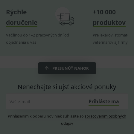
navští
produk
Rýchle
+10 000
ssupp.visits
www.medplus.sk
6 měsíců
Cookie
doručenie
produktov
2 dny
pro
fungov
OnLine
smarts
Väčšinou do 1–2 pracovných dní od
Pre lekárov, stomatoló
objednania u vás
veterinárov aj firmy
CookieScriptConsent
1 rok
Tento 
CookieScript
cookie
www.medplus.sk
použív
služba
Cookie
Script.
zapama
PRESUNÚŤ NAHOR
předvo
souhla
soubo
cookie
Nenechajte si ujsť akciové ponuky
návště
Je nutn
banne
Prihláste ma
Váš e-mail
cookie
Cookie
Script
fungov
Prihlásením k odberu noviniek súhlasíte so
spracovaním osobných
správn
údajov