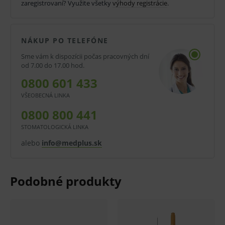
zaregistrovaní? Využite všetky
výhody registrácie
.
Vlastnosti a výhody:
Inzulínové striekačky.
NÁKUP PO TELEFÓNE
S lubrikovanou skosenou ihlou.
Sme vám k dispozícii počas pracovných dní
S ochrannými krytmi.
od 7.00 do 17.00 hod.
Objem 0,5 ml.
0800 601 433
VŠEOBECNÁ LINKA
Inzulín U-100.
0800 800 441
30G x 8 mm.
STOMATOLOGICKÁ LINKA
Na jedno použitie.
alebo
info@medplus.sk
Sterilné.
Balenie:
V balení 100 ks ( 10 balení po 10 ks striekačiek)
Pred použitím zdravotníckej pomôcky a diagnostickej