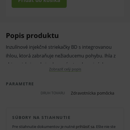
Pridať do košíka
Popis produktu
Inzulínové injekčné striekačky BD s integrovanou
ihlou, ktorá zabraňuje nežiaducemu pohybu. Ihla z
chirurgickej ocele je skosená v troch rovinách a
Zobraziť celý popis
špeciálne lubrikovaná pre dokonalý komfort a
zníženie sily vpichu. Ochranné kryty na oboch
PARAMETRE
koncoch zabezpečujú sterilitu aj po otvorení
Zdravotnícka pomôcka
DRUH TOVARU
plastového obalu.
Používajú sa na aplikáciu inzulínu pri liečbe diabetu.
SÚBORY NA STIAHNUTIE
Na jednorazové použitie. Sterilné.
Pre stiahnutie dokumentov je nutné
prihlásiť sa
. Ešte nie ste