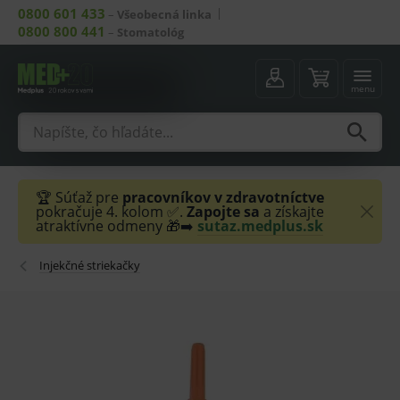
0800 601 433
–
Všeobecná linka
0800 800 441
–
Stomatológ
menu
🏆 Súťaž pre
pracovníkov v zdravotníctve
pokračuje 4. kolom ✅.
Zapojte sa
a získajte
atraktívne odmeny 🎁➡️
sutaz.medplus.sk
Injekčné striekačky