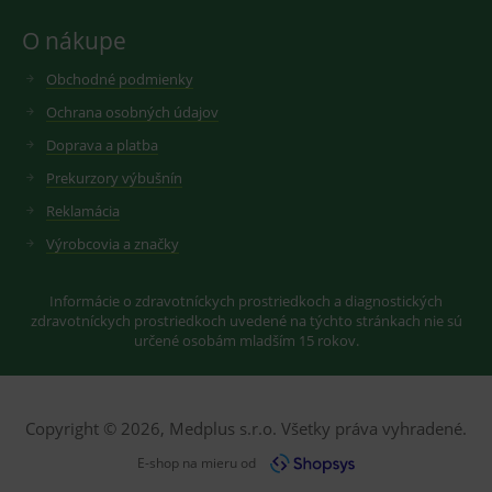
2 dny
pro
fungov
O nákupe
OnLine
smarts
Obchodné podmienky
lastVisitedProducts
www.medplus.sk
1 rok
Cookie
uchová
Ochrana osobných údajov
naposl
navští
Doprava a platba
produk
Prekurzory výbušnín
ssupp.visits
www.medplus.sk
6 měsíců
Cookie
2 dny
pro
Reklamácia
fungov
OnLine
Výrobcovia a značky
smarts
CookieScriptConsent
1 rok
Tento 
CookieScript
cookie
www.medplus.sk
Informácie o zdravotníckych prostriedkoch a diagnostických
použív
zdravotníckych prostriedkoch uvedené na týchto stránkach nie sú
služba
určené osobám mladším 15 rokov.
Cookie
Script.
zapama
předvo
souhla
soubo
Copyright © 2026, Medplus s.r.o. Všetky práva vyhradené.
cookie
návště
E-shop na mieru od
Je nutn
banne