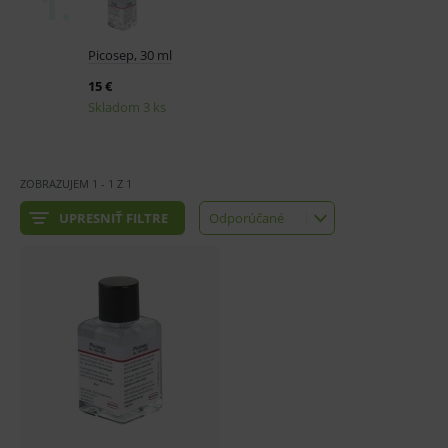
ZOBRAZUJEM
1
-
1
Z
1
UPRESNIŤ FILTRE
Odporúčané
Odporúčané
Najlacnejšie
Najdrahšie
Najnovšie