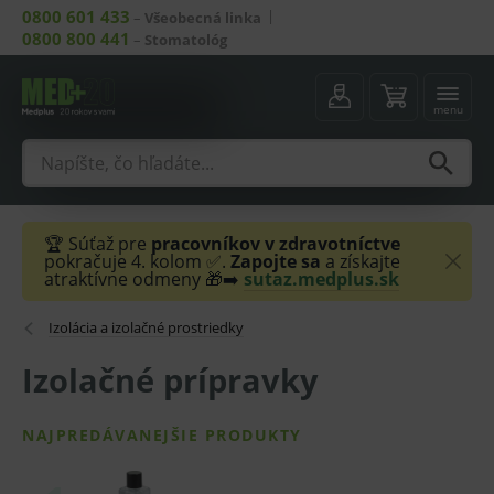
0800 601 433
–
Všeobecná linka
0800 800 441
–
Stomatológ
menu
🏆 Súťaž pre
pracovníkov v zdravotníctve
pokračuje 4. kolom ✅.
Zapojte sa
a získajte
atraktívne odmeny 🎁➡️
sutaz.medplus.sk
Izolácia a izolačné prostriedky
Izolačné prípravky