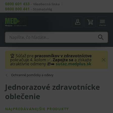
0800 601 433
–
Všeobecná linka
0800 800 441
–
Stomatológ
menu
🏆 Súťaž pre
pracovníkov v zdravotníctve
pokračuje 4. kolom ✅.
Zapojte sa
a získajte
atraktívne odmeny 🎁➡️
sutaz.medplus.sk
Ochranné pomôcky a odevy
Jednorazové zdravotnícke
oblečenie