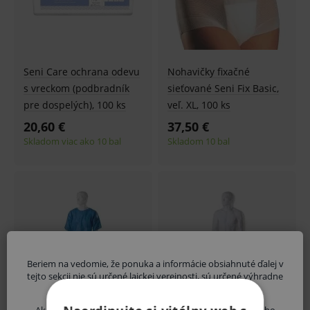
Seni Care ochrana odevu
Nohavičky fixačné
s vreckom (podbradník
sieťované Seni Fix Basic,
pre dospelých), 100 ks
veľ. XL, 100 ks
20,60 €
37,50 €
Skladom viac ako 10 bal
Skladom 10 bal
Beriem na vedomie, že ponuka a informácie obsiahnuté ďalej v
tejto sekcii nie sú určené laickej verejnosti, sú určené výhradne
zdravotníckym odborníkom.