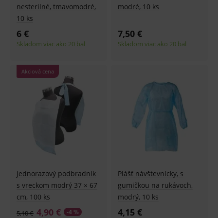
nesterilné, tmavomodré,
modré, 10 ks
Základné životné funkcie e-shopu
10 ks
Analytické
Marketingové
6 €
7,50 €
Skladom viac ako 20 bal
Skladom viac ako 20 bal
Technické – základné životné funkcie e-shopu
Nevyhnutné cookies umožňujú základné
funkcie ako voľba odborník/laik, prihlásenie
používateľa, vkladanie tovaru do košíka atď. Pre
Akciová cena
správne používanie webu sú nutné.
Provider
/
Název
Vyprší
Popis
Doména
_sp_id.ef32
www.medplus.sk
2 roky
Cookie
pro
fungov
OnLine
smarts
PHPSESSID
Zavřením
Univer
PHP.net
prohlížeče
identif
www.medplus.sk
použív
Jednorazový podbradník
Plášť návštevnícky, s
udržov
promě
s vreckom modrý 37 × 67
gumičkou na rukávoch,
relací
cm, 100 ks
modrý, 10 ks
uživate
4,90 €
4,15 €
_sp_ses.ef32
www.medplus.sk
30 minut
Cookie
-4 %
5,10 €
pro