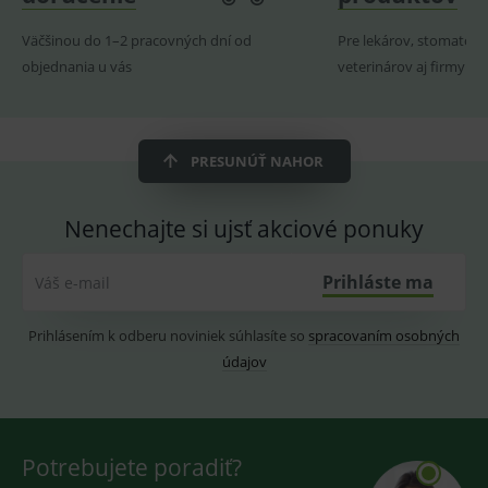
návštěvník
analytics.
webu
používá
Väčšinou do 1–2 pracovných dní od
Pre lekárov, stomatoló
novou nebo
objednania u vás
veterinárov aj firmy
starou verzi
rozhraní
Youtube.
PRESUNÚŤ NAHOR
Nenechajte si ujsť akciové ponuky
Prihláste ma
Váš e-mail
Prihlásením k odberu noviniek súhlasíte so
spracovaním osobných
údajov
Potrebujete poradiť?