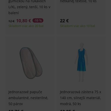
gumičkou na rukávoch
netkanej textílie, 10 ks
L/XL, zelený, tenší, 10 ks v
balení
10,80 €
22 €
-10 %
12 €
Skladom viac ako 20 bal
Skladom viac ako 10 bal
Jednorazové papuče
Jednorazová zástera 75 x
ambulantné, nesterilné,
140 cm, silnejší materiál,
50 párov
modrá, 50 ks