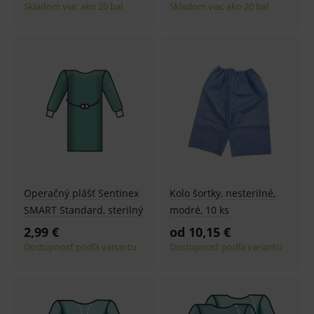
Skladom viac ako 20 bal
Skladom viac ako 20 bal
fungov
OnLine
smarts
ssupp.vid
www.medplus.sk
6 měsíců
Cookie
2 dny
pro
fungov
OnLine
smarts
lastVisitedProducts
www.medplus.sk
1 rok
Cookie
uchová
naposl
navští
produk
ssupp.visits
www.medplus.sk
6 měsíců
Cookie
2 dny
pro
fungov
Operačný plášť Sentinex
Kolo šortky, nesterilné,
OnLine
smarts
SMART Standard, sterilný
modré, 10 ks
CookieScriptConsent
1 rok
Tento 
2,99 €
CookieScript
od 10,15 €
cookie
www.medplus.sk
Dostupnosť podľa variantu
Dostupnosť podľa variantu
použív
služba
Cookie
Script.
zapama
předvo
souhla