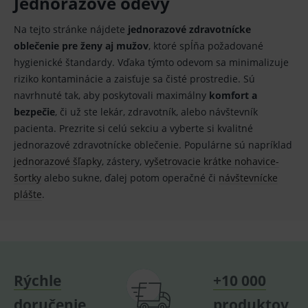
Jednorazové odevy
testuje, zda
analytics.
prohlížeč
podporuje
_gid
1 den
Cookie pro
Google LLC
Na tejto stránke nájdete
jednorazové zdravotnícke
cookies a
měření
.medplus.sk
výslednou
návštěvnosti
oblečenie pre ženy aj mužov
, ktoré spĺňa požadované
hodnotu si
ve službě
uloží do
hygienické štandardy. Vďaka týmto odevom sa minimalizuje
google
cookies :-)
analytics.
riziko kontaminácie a zaisťuje sa čisté prostredie. Sú
IDE
2 roky
Cookie
Google LLC
YSC
Zavřením
Tento
Google LLC
navrhnuté tak, aby poskytovali maximálny
komfort a
reklamního
.doubleclick.net
prohlížeče
soubor
.youtube.com
systému
cookie
bezpečie
, či už ste lekár, zdravotník, alebo návštevník
googlu.
nastavuje
pacienta. Prezrite si celú sekciu a vyberte si kvalitné
Slouží pro
YouTube ke
zobrazení
sledování
jednorazové zdravotnícke oblečenie. Populárne sú napríklad
vhodné
zobrazení
reklamy.
vložených
jednorazové šľapky
, zástery,
vyšetrovacie krátke nohavice-
videí.
VISITOR_INFO1_LIVE
6
Tento
šortky
alebo sukne, ďalej potom operačné či
Google LLC
návštevnícke
měsíců
soubor
.youtube.com
sid
.seznam.cz
1 měsíc
Cookie od
plášte
.
cookie
seznam.cz
nastavuje
googlu.
Youtube ke
Slouží pro
sledování
zobrazení
uživatelskýc
vhodné
předvoleb
reklamy.
pro videa
Youtube
_ga_GXRFBLV37P
.medplus.sk
2 roky
Cookie pro
vložená do
měření
Rýchle
+10 000
webů; může
návštěvnosti
také určit,
ve službě
doručenie
produktov
zda
google