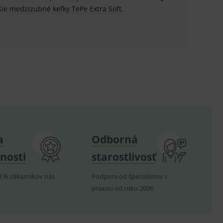
šie
medzizubné kefky TePe Extra Soft
.
ů.
.
om k zapamatování
e nutné, aby banner cookie
hodné reklamy.
e analytics.
a
Odborná
poruje cookies a
e analytics.
nosti
starostlivosť
hodné reklamy.
e analytics.
8 % zákazníkov nás
Podpora od špecialistov s
telských předvoleb pro
praxou od roku 2006
těvník webu používá
dování zobrazení
ení vhodné reklamy.