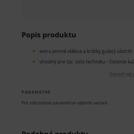
Popis produktu
extra jemné vlákna a krátky guľatý zástrih
vhodný pre tzv. solo techniku - čistenie 
pohybom s dôrazom na čistenie línie ďasi
Zobraziť celý
ideálne pre dočisťovanie ťažko dostupnýc
jednozväzková kefka sa používa bez zubne
PARAMETRE
Pre zobrazenie parametrov vyberte variant.
Balenie:
v blistri
v obale