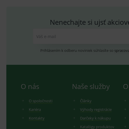
_ga_GXRFBLV37P
.me
Nenechajte si ujsť akcio
Váš e-mail
Prihlásením k odberu noviniek súhlasíte so
spracov
O nás
Naše služby
O
O spoločnosti
Články
Kariéra
Výhody registrácie
Kontakty
Darčeky k nákupu
Katalógy produktov