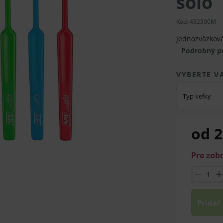
solo
Kód:
432300M
Jednozväzková
Podrobný p
VYBERTE V
Typ kefky
od 2
Pre zob
Pridať