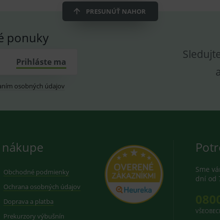
dplus.sk
2 roky
Cookie pro měření návštěvnosti ve službě googl
PRESUNÚŤ NAHOR
vé ponuky
Sledujt
Prihláste ma
aním osobných údajov
 nákupe
Potr
Sme vám
Obchodné podmienky
dní od 
Ochrana osobných údajov
080
Doprava a platba
VŠEOBEC
Prekurzory výbušnín