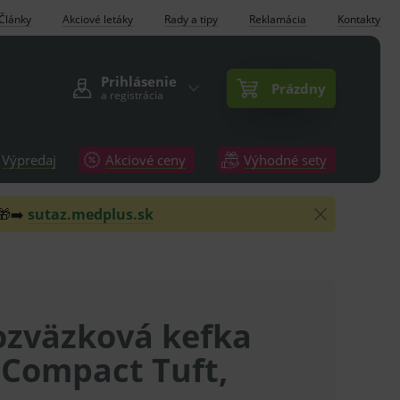
Články
Akciové letáky
Rady a tipy
Reklamácia
Kontakty
Prihlásenie
Prázdny
a registrácia
Výpredaj
Akciové ceny
Výhodné sety
 🎁➡️
sutaz.medplus.sk
ozväzková kefka
 Compact Tuft,