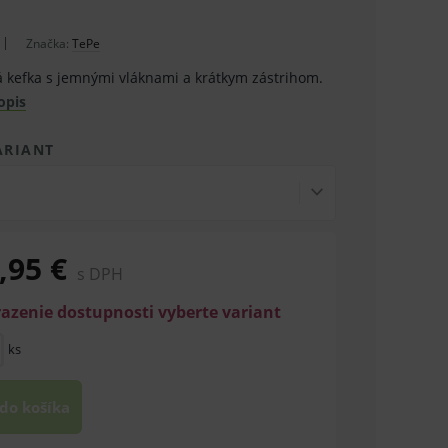
Značka:
TePe
 kefka s jemnými vláknami a krátkym zástrihom.
opis
ARIANT
,95 €
s DPH
razenie dostupnosti vyberte variant
ks
 do košíka