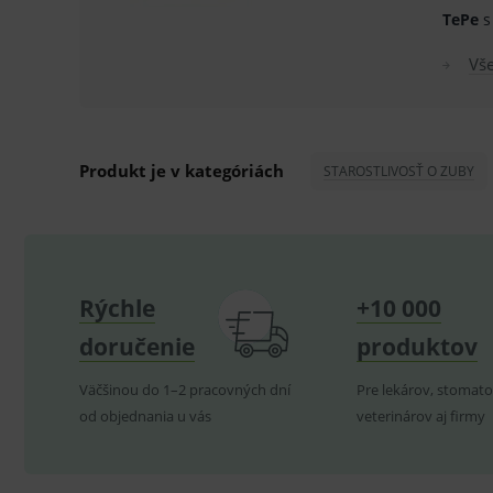
TePe
s
lastVisitedProducts
Vš
ssupp.visits
CookieScriptConsent
C
Produkt je v kategóriách
STAROSTLIVOSŤ O ZUBY
P
Název
Pro
D
Název
Do
_gcl_au
G
.
_gat_UA-
.me
193359858-4
Rýchle
+10 000
test_cookie
G
_ga
.d
Goo
doručenie
produktov
.me
IDE
G
_gid
.d
Goo
Väčšinou do 1–2 pracovných dní
Pre lekárov, stomato
.me
VISITOR_INFO1_LIVE
G
od objednania u vás
veterinárov aj firmy
YSC
.
Goo
.yo
sid
.se