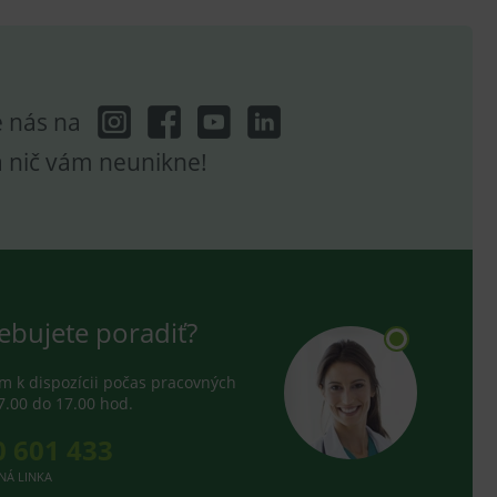
e analytics.
e nás na
a nič vám neunikne!
ebujete poradiť?
 k dispozícii počas pracovných
7.00 do 17.00 hod.
0 601 433
NÁ LINKA