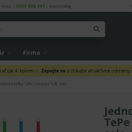
0800 800 441
 linka
–
Stomatológ
ár
Firma
ačuje 4. kolom ✅.
Zapojte sa
a získajte atraktívne odmeny
äzková kefka TePe Compact Tuft, solo
Jedn
TePe