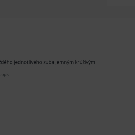
každého jednotlivého zuba jemným krúživým
en
 popis
h plôch a prerezávajúcich sa zubov
j pasty