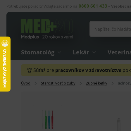
0800 601 433
Potrebujete poradiť? Volajte zadarmo na
–
Všeobecná
Stomatológ
Lekár
Veterin
🏆 Súťaž pre
pracovníkov v zdravotníctve
pokr
Úvod
Starostlivosť o zuby
Zubné kefky
Jednozv