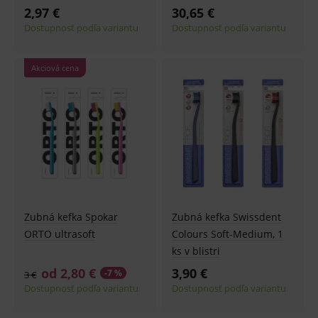
Analytické
Marketingové
2,97 €
30,65 €
Dostupnosť podľa variantu
Dostupnosť podľa variantu
Technické – základné životné funkcie e-shopu
Nevyhnutné cookies umožňujú základné
funkcie ako voľba odborník/laik, prihlásenie
používateľa, vkladanie tovaru do košíka atď. Pre
Akciová cena
správne používanie webu sú nutné.
Provider
/
Název
Vyprší
Popis
Doména
_sp_id.ef32
www.medplus.sk
2 roky
Cookie
pro
fungov
OnLine
smarts
PHPSESSID
Zavřením
Univer
PHP.net
prohlížeče
identif
www.medplus.sk
použív
Zubná kefka Spokar
Zubná kefka Swissdent
udržov
promě
ORTO ultrasoft
Colours Soft-Medium, 1
relací
ks v blistri
uživate
od 2,80 €
3,90 €
-7 %
_sp_ses.ef32
www.medplus.sk
30 minut
Cookie
3 €
pro
Dostupnosť podľa variantu
Dostupnosť podľa variantu
fungov
OnLine
smarts