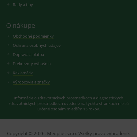
Rady a tipy
O nákupe
Obchodné podmienky
Ochrana osobných údajov
Doprava a platba
Prekurzory výbušnín
Reklamácia
Výrobcovia a značky
Informácie o zdravotníckych prostriedkoch a diagnostických
zdravotníckych prostriedkoch uvedené na týchto stránkach nie sú
určené osobám mladším 15 rokov.
Copyright © 2026, Medplus s.r.o. Všetky práva vyhradené.