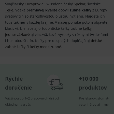
výslednou
návštěvnosti
Švajčiarsky
Curaprox
a Swissdent, český
Spokar
, švédské
hodnotu si
ve službě
uloží do
TePe
. Vďaka
prémiovej kvalite
dobyli
zubné kefky
z Európy
google
cookies :-)
analytics.
svetový trh so starostlivosťou o ústnu hygienu. Nájdete ich
IDE
2 roky
Cookie
Google LLC
YSC
Zavřením
Tento
Google LLC
totiž takmer v každej krajine. V našej ponuke potom objavíte
reklamního
.doubleclick.net
prohlížeče
soubor
.youtube.com
systému
klasické, bieliace aj ortodontické kefky, zubné
kefky
cookie
googlu.
nastavuje
jednozväzkové
aj viaczväzkové, výrobky s rôznymi tvrdosťami
Slouží pro
YouTube ke
zobrazení
sledování
i hustotou štetín. Kefky pre dospelých doplňajú aj
detské
vhodné
zobrazení
reklamy.
vložených
zubné kefky
či
kefky medzizubné
.
videí.
VISITOR_INFO1_LIVE
6
Tento
Google LLC
měsíců
soubor
.youtube.com
sid
.seznam.cz
1 měsíc
Cookie od
cookie
seznam.cz
nastavuje
googlu.
Youtube ke
Slouží pro
sledování
zobrazení
uživatelskýc
vhodné
Rýchle
+10 000
předvoleb
reklamy.
pro videa
Youtube
_ga_GXRFBLV37P
.medplus.sk
2 roky
Cookie pro
doručenie
produktov
vložená do
měření
webů; může
návštěvnosti
také určit,
ve službě
Väčšinou do 1–2 pracovných dní od
Pre lekárov, stomatoló
zda
google
návštěvník
analytics.
objednania u vás
veterinárov aj firmy
webu
používá
novou nebo