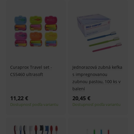
ssupp.vid
www.medplus.sk
6 měsíců
Cookie
2 dny
pro
fungov
OnLine
smarts
lastVisitedProducts
www.medplus.sk
1 rok
Cookie
uchová
naposl
navští
produk
ssupp.visits
www.medplus.sk
6 měsíců
Cookie
2 dny
pro
fungov
Curaprox Travel set -
Jednorazová zubná kefka
OnLine
CS5460 ultrasoft
s impregnovanou
smarts
zubnou pastou, 100 ks v
CookieScriptConsent
1 rok
Tento 
CookieScript
cookie
www.medplus.sk
balení
použív
služba
11,22 €
20,45 €
Cookie
Script.
Dostupnosť podľa variantu
Dostupnosť podľa variantu
zapama
předvo
souhla
soubo
cookie
návště
Je nutn