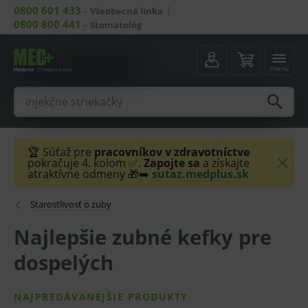
0800 601 433
–
Všeobecná linka
0800 800 441
–
Stomatológ
menu
🏆 Súťaž pre
pracovníkov v zdravotníctve
pokračuje 4. kolom ✅.
Zapojte sa
a získajte
atraktívne odmeny 🎁➡️
sutaz.medplus.sk
Starostlivosť o zuby
Najlepšie zubné kefky pre
dospelých