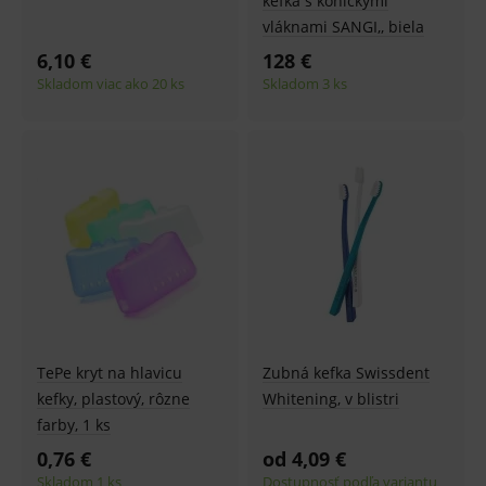
kefka s kónickými
vláknami SANGI,, biela
6,10 €
128 €
Skladom viac ako 20 ks
Skladom 3 ks
TePe kryt na hlavicu
Zubná kefka Swissdent
kefky, plastový, rôzne
Whitening, v blistri
farby, 1 ks
0,76 €
od 4,09 €
Skladom 1 ks
Dostupnosť podľa variantu