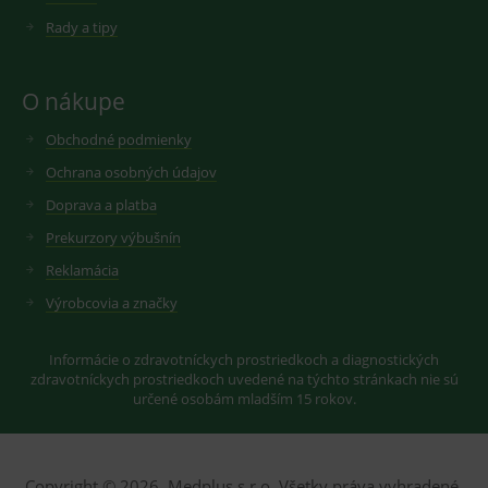
měsíců
soubor
.youtube.com
sid
.seznam.cz
1 měsíc
Cookie od
cookie
seznam.cz
Rady a tipy
nastavuje
googlu.
Youtube ke
Slouží pro
sledování
zobrazení
uživatelskýc
vhodné
předvoleb
O nákupe
reklamy.
pro videa
Youtube
_ga_GXRFBLV37P
.medplus.sk
2 roky
Cookie pro
Obchodné podmienky
vložená do
měření
webů; může
návštěvnosti
také určit,
Ochrana osobných údajov
ve službě
zda
google
návštěvník
Doprava a platba
analytics.
webu
používá
Prekurzory výbušnín
novou nebo
starou verzi
Reklamácia
rozhraní
Youtube.
Výrobcovia a značky
Informácie o zdravotníckych prostriedkoch a diagnostických
zdravotníckych prostriedkoch uvedené na týchto stránkach nie sú
určené osobám mladším 15 rokov.
Copyright © 2026, Medplus s.r.o. Všetky práva vyhradené.