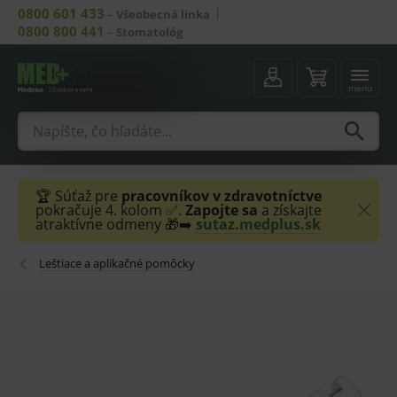
0800 601 433
–
Všeobecná linka
0800 800 441
–
Stomatológ
menu
🏆 Súťaž pre
pracovníkov v zdravotníctve
pokračuje 4. kolom ✅.
Zapojte sa
a získajte
atraktívne odmeny 🎁➡️
sutaz.medplus.sk
Leštiace a aplikačné pomôcky