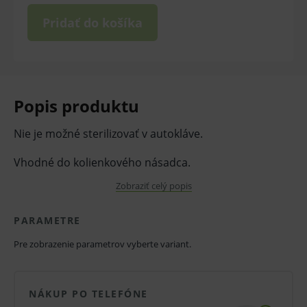
Pridať do košíka
Popis produktu
Nie je možné sterilizovať v autokláve.
Vhodné do kolienkového násadca.
Zobraziť celý popis
Balenie - 30 ks
V prípade porušenia zapečateného obalu tohto
PARAMETRE
tovaru nie je z dôvodu ochrany zdravia alebo
Pre zobrazenie parametrov vyberte variant.
hygienických dôvodov možné odstúpiť od kúpnej
zmluvy v lehote 14 dní.
NÁKUP PO TELEFÓNE