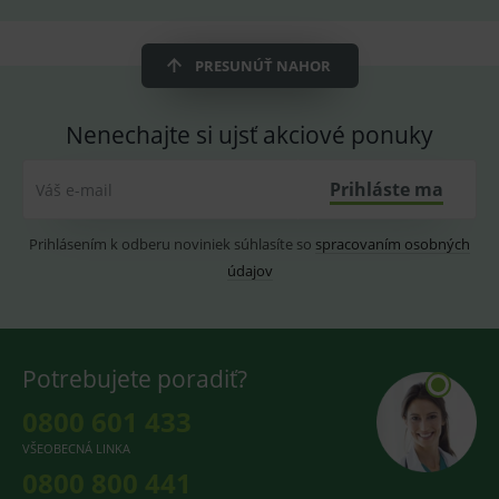
fungov
OnLine
smarts
CookieScriptConsent
1 rok
Tento 
PRESUNÚŤ NAHOR
CookieScript
cookie
www.medplus.sk
použív
služba
Cookie
Nenechajte si ujsť akciové ponuky
Script.
zapama
předvo
Prihláste ma
Váš e-mail
souhla
soubo
cookie
návště
Prihlásením k odberu noviniek súhlasíte so
spracovaním osobných
Je nutn
banne
údajov
cookie
Cookie
Script
fungov
správn
Potrebujete poradiť?
0800 601 433
Provider
/
VŠEOBECNÁ LINKA
Název
Vyprší
Popis
Provider
Doména
/
0800 800 441
Název
Vyprší
Popis
Doména
_gcl_au
3
Cookie
Google LLC