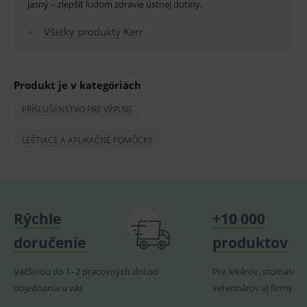
jasný – zlepšiť ľudom zdravie ústnej dutiny.
OnLine
smarts
Všetky produkty Kerr
PHPSESSID
Zavřením
Univer
PHP.net
prohlížeče
identif
www.medplus.sk
použív
udržov
promě
Produkt je v kategóriách
relací
uživate
PRÍSLUŠENSTVO PRE VÝPLNE
_sp_ses.ef32
www.medplus.sk
30 minut
Cookie
pro
fungov
LEŠTIACE A APLIKAČNÉ POMÔCKY
OnLine
smarts
ssupp.vid
www.medplus.sk
6 měsíců
Cookie
2 dny
pro
fungov
OnLine
smarts
Rýchle
+10 000
lastVisitedProducts
www.medplus.sk
1 rok
Cookie
doručenie
produktov
uchová
naposl
navští
produk
Väčšinou do 1–2 pracovných dní od
Pre lekárov, stomatoló
objednania u vás
veterinárov aj firmy
ssupp.visits
www.medplus.sk
6 měsíců
Cookie
2 dny
pro