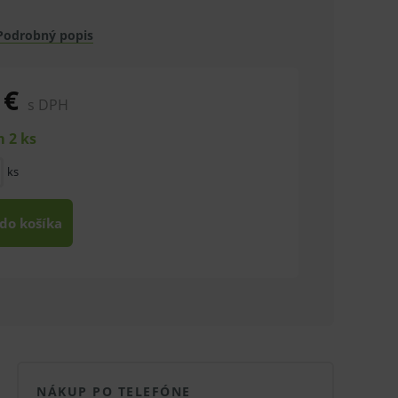
Podrobný popis
 €
s DPH
 2 ks
ks
 do košíka
NÁKUP PO TELEFÓNE