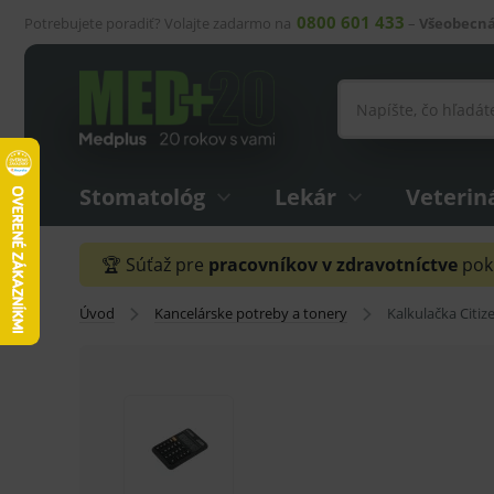
0800 601 433
Potrebujete poradiť? Volajte zadarmo na
–
Všeobecná
Stomatológ
Lekár
Veterin
🏆 Súťaž pre
pracovníkov v zdravotníctve
pokr
Úvod
Kancelárske potreby a tonery
Kalkulačka Citi