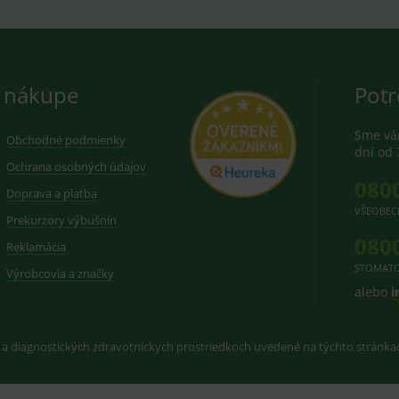
 nákupe
Potr
Sme vám
Obchodné podmienky
dní od 
Ochrana osobných údajov
080
Doprava a platba
VŠEOBEC
Prekurzory výbušnín
080
Reklamácia
STOMATO
Výrobcovia a značky
alebo
i
 a diagnostických zdravotníckych prostriedkoch uvedené na týchto stránk