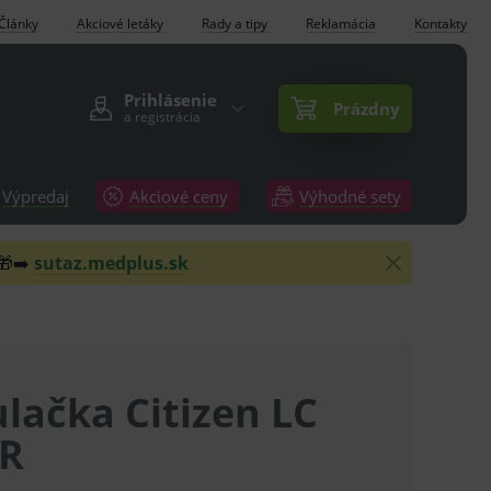
Články
Akciové letáky
Rady a tipy
Reklamácia
Kontakty
Prihlásenie
Prázdny
a registrácia
Výpredaj
Akciové ceny
Výhodné sety
 🎁➡️
sutaz.medplus.sk
lačka Citizen LC
R