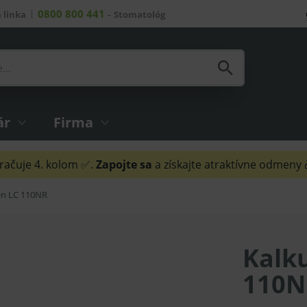
0800 800 441
 linka
–
Stomatológ
ár
Firma
ačuje 4. kolom ✅.
Zapojte sa
a získajte atraktívne odmeny
zen LC 110NR
Kalku
110N