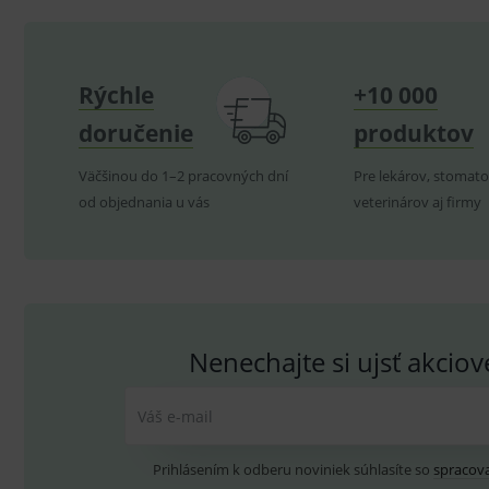
CookieScriptConsent
C
Rýchle
+10 000
P
Název
Pro
D
doručenie
produktov
Název
Do
_gcl_au
G
.
_gat_UA-
.me
Väčšinou do 1–2 pracovných dní
Pre lekárov, stomato
193359858-4
od objednania u vás
test_cookie
veterinárov aj firmy
G
_ga
.d
Goo
.me
IDE
G
_gid
.d
Goo
.me
VISITOR_INFO1_LIVE
G
YSC
.
Goo
.yo
Nenechajte si ujsť akcio
sid
.se
_ga_GXRFBLV37P
.me
Váš e-mail
Prihlásením k odberu noviniek súhlasíte so
spracov