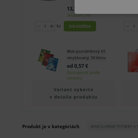
13,30 €
Skladom 2 ks
ks
DO KOŠÍKA
Technické – základné život
Nevyhnutné cookies umožňujú
používanie webu sú nutné.
Blok poznámkový A5
recyklovaný, 50 listov
P
Název
od 0,57 €
Dostupnosť podľa
_sp_id.ef32
variantu
PHPSESSID
Variant vyberte
_sp_ses.ef32
v detaile produktu
ssupp.vid
lastVisitedProducts
Produkt je v kategóriách
KANCELÁRSKE POTREBY A 
ssupp.visits