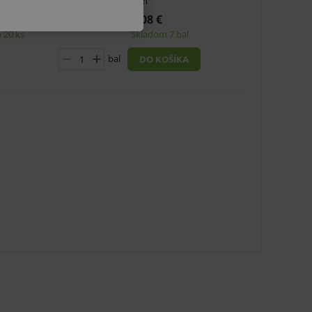
mm
3,08 €
 20 ks
Skladom 7 bal
bal
DO KOŠÍKA
u do košíka atď. Pre správne
.
nných relací uživatelů
.
.
ů.
.