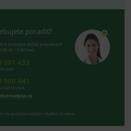
ebujete poradiť?
 k dispozícii počas pracovných
7.00 do 17.00 hod.
0 601 433
NÁ LINKA
0 800 441
LOGICKÁ LINKA
nfo@medplus.sk
ach nie sú určené osobám mladším 15 rokov.