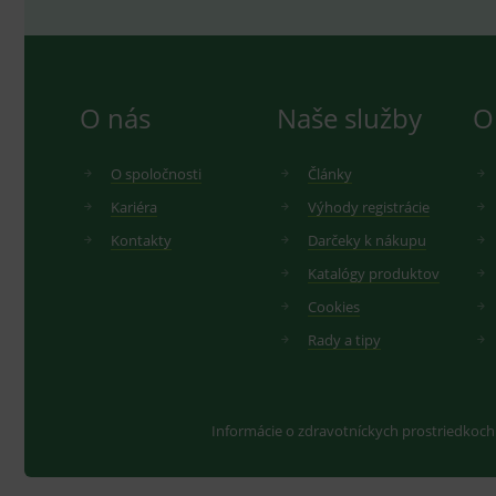
O nás
Naše služby
O
O spoločnosti
Články
Kariéra
Výhody registrácie
Kontakty
Darčeky k nákupu
Katalógy produktov
Cookies
Rady a tipy
Informácie o zdravotníckych prostriedkoch