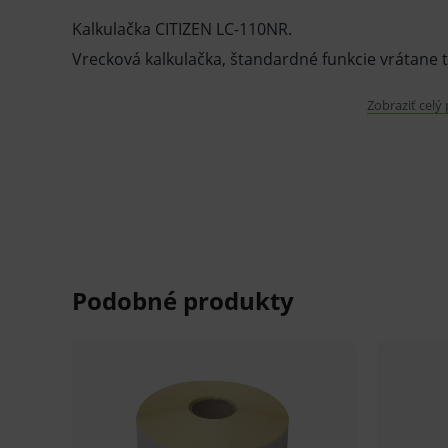
Kalkulačka CITIZEN LC-110NR.
Vrecková kalkulačka, štandardné funkcie vrátane t
Vlastnosti a výhody:
Zobraziť celý
tri tlačidlá pre prácu s pamäťou
odmocnina
8 miestny displej
napájanie: batéria
hmotnosť: 32 g
farba čierna
Rozmery:
88 x 58 x 11 mm