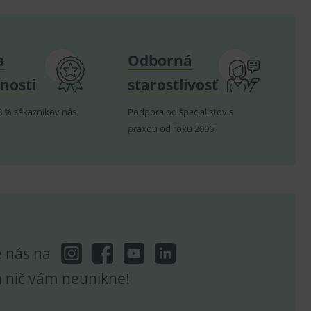
om k zapamatování
e nutné, aby banner cookie
a
Odborná
nosti
starostlivosť
hodné reklamy.
e analytics.
8 % zákazníkov nás
Podpora od špecialistov s
poruje cookies a
praxou od roku 2006
e analytics.
hodné reklamy.
e analytics.
telských předvoleb pro
těvník webu používá
dování zobrazení
ení vhodné reklamy.
e nás na
e analytics.
a nič vám neunikne!