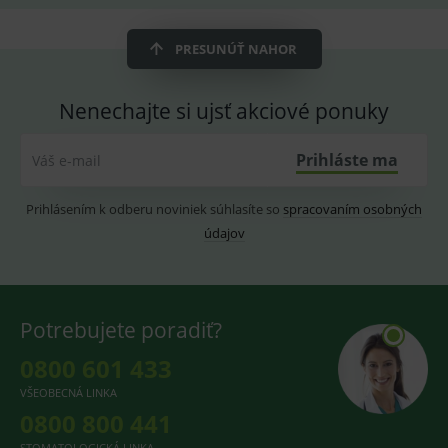
smarts
CookieScriptConsent
1 rok
Tento 
CookieScript
PRESUNÚŤ NAHOR
cookie
www.medplus.sk
použív
služba
Cookie
Nenechajte si ujsť akciové ponuky
Script.
zapama
předvo
souhla
Prihláste ma
Váš e-mail
soubo
cookie
návště
Prihlásením k odberu noviniek súhlasíte so
spracovaním osobných
Je nutn
banne
údajov
cookie
Cookie
Script
fungov
správn
Potrebujete poradiť?
0800 601 433
Provider
/
Název
Vyprší
Popis
VŠEOBECNÁ LINKA
Provider
Doména
/
Název
Vyprší
Popis
0800 800 441
Doména
_gcl_au
3
Cookie
Google LLC
měsíce
reklamního
.medplus.sk
_gat_UA-
.medplus.sk
59 sekund
Cookie pro
STOMATOLOGICKÁ LINKA