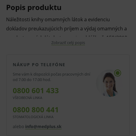
Popis produktu
Náležitosti knihy omamných látok a evidenciu
dokladov preukazujúcich príjem a výdaj omamných a
psychotropných látok stanovuje vyhláška č. 158/2010
Zobraziť celý popis
Z. z. Ministerstva zdravotníctva SR.
V prípade porušenia zapečateného obalu tohto
tovaru nie je z dôvodu ochrany zdravia alebo
NÁKUP PO TELEFÓNE
hygienických dôvodov možné odstúpiť od kúpnej
Sme vám k dispozícii počas pracovných dní
od 7.00 do 17.00 hod.
zmluvy v lehote 14 dní.
0800 601 433
VŠEOBECNÁ LINKA
0800 800 441
STOMATOLOGICKÁ LINKA
alebo
info@medplus.sk