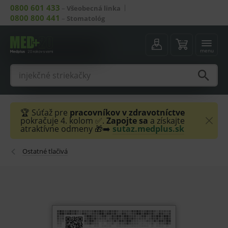
0800 601 433
–
Všeobecná linka
0800 800 441
–
Stomatológ
menu
🏆 Súťaž pre
pracovníkov v zdravotníctve
pokračuje 4. kolom ✅.
Zapojte sa
a získajte
atraktívne odmeny 🎁➡️
sutaz.medplus.sk
Ostatné tlačivá