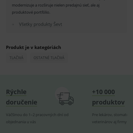
smarts
modernizuje a rozširuje nielen predajnú sieť, ale aj
PHPSESSID
Zavřením
Univer
PHP.net
produktové portfólio.
prohlížeče
identif
www.medplus.sk
použív
udržov
Všetky produkty Ševt
promě
relací
uživate
_sp_ses.ef32
www.medplus.sk
30 minut
Cookie
Produkt je v kategóriách
pro
fungov
OnLine
TLAČIVÁ
OSTATNÉ TLAČIVÁ
smarts
ssupp.vid
www.medplus.sk
6 měsíců
Cookie
2 dny
pro
fungov
OnLine
smarts
Rýchle
+10 000
lastVisitedProducts
www.medplus.sk
1 rok
Cookie
uchová
doručenie
produktov
naposl
navští
produk
Väčšinou do 1–2 pracovných dní od
Pre lekárov, stomatoló
ssupp.visits
www.medplus.sk
6 měsíců
Cookie
objednania u vás
veterinárov aj firmy
2 dny
pro
fungov
OnLine