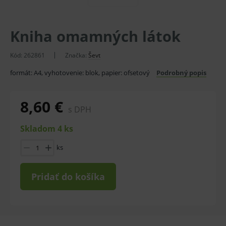
Kniha omamných látok
Kód:
262861
Značka:
Ševt
formát: A4, vyhotovenie: blok, papier: ofsetový
Podrobný popis
8,60 €
s DPH
Skladom 4 ks
ks
Pridať do košíka