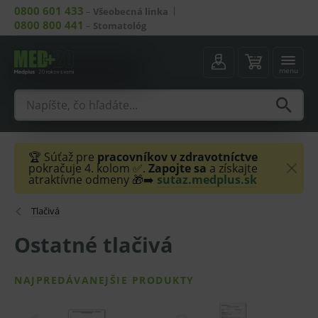
0800 601 433
–
Všeobecná linka
0800 800 441
–
Stomatológ
menu
🏆 Súťaž pre
pracovníkov v zdravotníctve
pokračuje 4. kolom ✅.
Zapojte sa
a získajte
atraktívne odmeny 🎁➡️
sutaz.medplus.sk
Tlačivá
Ostatné tlačivá