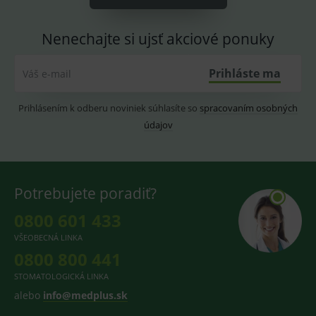
Youtube ke
Slouží pro
sledování
zobrazení
uživatelskýc
vhodné
Nenechajte si ujsť akciové ponuky
předvoleb
reklamy.
pro videa
Youtube
_ga_GXRFBLV37P
.medplus.sk
2 roky
Cookie pro
vložená do
měření
Prihláste ma
Váš e-mail
webů; může
návštěvnosti
také určit,
ve službě
zda
google
návštěvník
Prihlásením k odberu noviniek súhlasíte so
spracovaním osobných
analytics.
webu
údajov
používá
novou nebo
starou verzi
rozhraní
Youtube.
Potrebujete poradiť?
0800 601 433
VŠEOBECNÁ LINKA
0800 800 441
STOMATOLOGICKÁ LINKA
alebo
info@medplus.sk