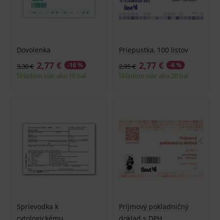
Dovolenka
Priepustka, 100 listov
2,77 €
2,77 €
-16 %
-6 %
3,30 €
2,95 €
Skladom viac ako 10 bal
Skladom viac ako 20 bal
Sprievodka k
Príjmový pokladničný
cytologickému
doklad s DPH