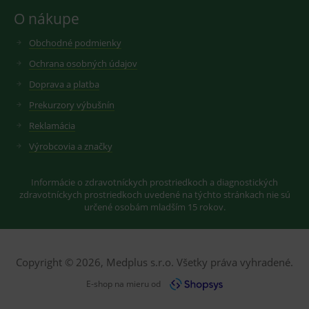
O nákupe
Obchodné podmienky
Ochrana osobných údajov
Doprava a platba
Prekurzory výbušnín
Reklamácia
Výrobcovia a značky
Informácie o zdravotníckych prostriedkoch a diagnostických
zdravotníckych prostriedkoch uvedené na týchto stránkach nie sú
určené osobám mladším 15 rokov.
Copyright © 2026, Medplus s.r.o. Všetky práva vyhradené.
E-shop na mieru od