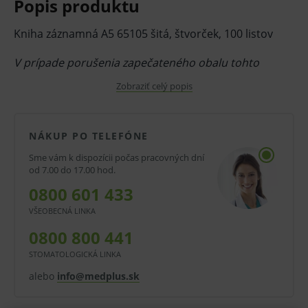
Popis produktu
Kniha záznamná A5 65105 šitá, štvorček, 100 listov
V prípade porušenia zapečateného obalu tohto
tovaru nie je z dôvodu ochrany zdravia alebo
Zobraziť celý popis
hygienických dôvodov možné odstúpiť od kúpnej
zmluvy v lehote 14 dní.
NÁKUP PO TELEFÓNE
Sme vám k dispozícii počas pracovných dní
od 7.00 do 17.00 hod.
0800 601 433
VŠEOBECNÁ LINKA
0800 800 441
STOMATOLOGICKÁ LINKA
alebo
info@medplus.sk