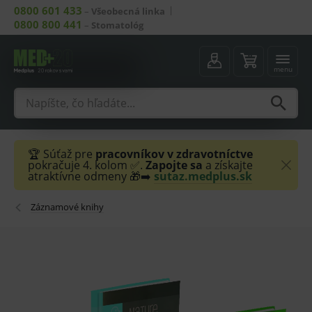
0800 601 433
–
Všeobecná linka
0800 800 441
–
Stomatológ
menu
🏆 Súťaž pre
pracovníkov v zdravotníctve
pokračuje 4. kolom ✅.
Zapojte sa
a získajte
atraktívne odmeny 🎁➡️
sutaz.medplus.sk
Záznamové knihy