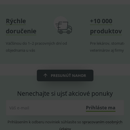
Provider
/
Název
Vyprší
Popis
Doména
Rýchle
+10 000
_sp_id.ef32
www.medplus.sk
2 roky
Cookie
pro
fungov
doručenie
produktov
OnLine
smarts
Väčšinou do 1–2 pracovných dní od
Pre lekárov, stomatoló
PHPSESSID
Zavřením
Univer
PHP.net
prohlížeče
identif
www.medplus.sk
objednania u vás
veterinárov aj firmy
použív
udržov
promě
relací
uživate
PRESUNÚŤ NAHOR
_sp_ses.ef32
www.medplus.sk
30 minut
Cookie
pro
fungov
OnLine
Nenechajte si ujsť akciové ponuky
smarts
ssupp.vid
www.medplus.sk
6 měsíců
Cookie
2 dny
pro
Prihláste ma
Váš e-mail
fungov
OnLine
smarts
Prihlásením k odberu noviniek súhlasíte so
spracovaním osobných
lastVisitedProducts
www.medplus.sk
1 rok
Cookie
údajov