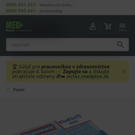
0800 601 433
–
Všeobecná linka
0800 800 441
–
Stomatológ
menu
🏆 Súťaž pre
pracovníkov v zdravotníctve
pokračuje 4. kolom ✅.
Zapojte sa
a získajte
atraktívne odmeny 🎁➡️
sutaz.medplus.sk
Papier