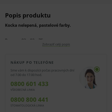
Popis produktu
Kocka nelepená, pastelové farby.
Rozmer: 83 x 83 x 75 mm
Zobraziť celý popis
Typ: nelepené
V prípade porušenia zapečateného obalu tohto
NÁKUP PO TELEFÓNE
tovaru nie je z dôvodu ochrany zdravia alebo
Sme vám k dispozícii počas pracovných dní
od 7.00 do 17.00 hod.
hygienických dôvodov možné odstúpiť od kúpnej
0800 601 433
zmluvy v lehote 14 dní.
VŠEOBECNÁ LINKA
0800 800 441
STOMATOLOGICKÁ LINKA