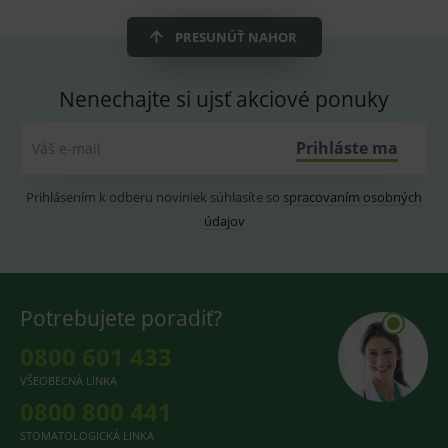
Analytické
Marketingové
PRESUNÚŤ NAHOR
Technické – základné životné funkcie e-shopu
Nevyhnutné cookies umožňujú základné
funkcie ako voľba odborník/laik, prihlásenie
používateľa, vkladanie tovaru do košíka atď. Pre
Nenechajte si ujsť akciové ponuky
správne používanie webu sú nutné.
Provider
/
Název
Vyprší
Popis
Prihláste ma
Váš e-mail
Doména
_sp_id.ef32
www.medplus.sk
2 roky
Cookie
pro
Prihlásením k odberu noviniek súhlasíte so
spracovaním osobných
fungov
údajov
OnLine
smarts
PHPSESSID
Zavřením
Univer
PHP.net
prohlížeče
identif
www.medplus.sk
použív
udržov
Potrebujete poradiť?
promě
relací
0800 601 433
uživate
_sp_ses.ef32
www.medplus.sk
30 minut
Cookie
VŠEOBECNÁ LINKA
pro
0800 800 441
fungov
OnLine
smarts
STOMATOLOGICKÁ LINKA