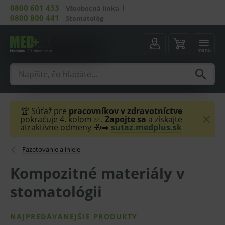
0800 601 433
–
Všeobecná linka
0800 800 441
–
Stomatológ
menu
🏆 Súťaž pre
pracovníkov v zdravotníctve
pokračuje 4. kolom ✅.
Zapojte sa
a získajte
atraktívne odmeny 🎁➡️
sutaz.medplus.sk
Fazetovanie a inleje
Kompozitné materiály v
stomatológii