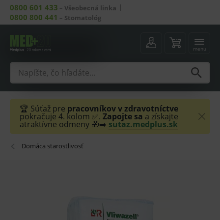
0800 601 433
–
Všeobecná linka
0800 800 441
–
Stomatológ
menu
🏆 Súťaž pre
pracovníkov v zdravotníctve
pokračuje 4. kolom ✅.
Zapojte sa
a získajte
atraktívne odmeny 🎁➡️
sutaz.medplus.sk
Domáca starostlivosť