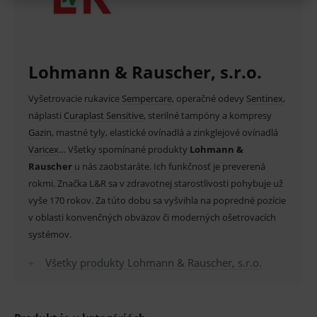
lekárom. Starostlivo si prečítajte informácie o výrobku
MARKETINGOVÉ
a ak je súčasťou, tak aj návod na jeho použitie.
Lohmann & Rauscher, s.r.o.
Klinická účinnosť zdravotníckej pomôcky a
diagnostickej zdravotníckej pomôcky in vitro nemusí
Základné životné funkcie e-shopu
Vyšetrovacie rukavice
Sempercare
, operačné odevy
Sentinex
,
byť zaručená, lepšia alebo rovnocenná s účinnosťou
Analytické
Marketingové
náplasti
Curaplast Sensitive
, sterilné tampóny a kompresy
inej liečby alebo inej zdravotníckej pomôcky a
Gazin
, mastné tyly, elastické ovínadlá a zinkglejové ovínadlá
Technické – základné životné funkcie e-shopu
Nevyhnutné cookies umožňujú základné
V
aricex
… Všetky spomínané produkty
Lohmann &
diagnostickej zdravotníckej pomôcky in vitro a jeho
funkcie ako voľba odborník/laik, prihlásenie
Rauscher
u nás zaobstaráte. Ich funkčnosť je preverená
používateľa, vkladanie tovaru do košíka atď. Pre
použitie môže byť spojené s rizikami.
správne používanie webu sú nutné.
rokmi. Značka L&R sa v zdravotnej starostlivosti pohybuje už
vyše 170 rokov. Za túto dobu sa vyšvihla na popredné pozície
Provider
/
Název
Vyprší
Popis
Doména
v oblasti konvenčných obväzov či moderných ošetrovacích
systémov.
_sp_id.ef32
www.medplus.sk
2 roky
Cookie
pro
fungov
Všetky produkty Lohmann & Rauscher, s.r.o.
OnLine
smarts
PHPSESSID
Zavřením
Univer
PHP.net
prohlížeče
identif
www.medplus.sk
použív