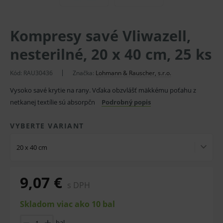
Kompresy savé Vliwazell,
nesterilné, 20 x 40 cm, 25 ks
Kód: RAU30436
Značka:
Lohmann & Rauscher, s.r.o.
Vysoko savé krytie na rany. Vďaka obzvlášť mäkkému poťahu z
netkanej textílie sú absorpčn
Podrobný popis
VYBERTE VARIANT
20 x 40 cm
9,07 €
s DPH
Skladom viac ako 10 bal
bal