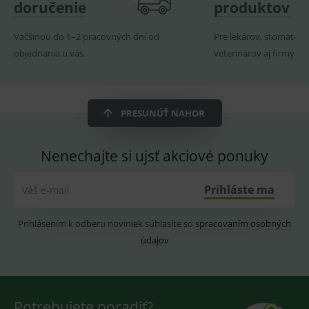
doručenie
produktov
ssupp.visits
www.medplus.sk
6 měsíců
Cookie
2 dny
pro
Väčšinou do 1–2 pracovných dní od
Pre lekárov, stomatoló
fungov
OnLine
objednania u vás
veterinárov aj firmy
smarts
CookieScriptConsent
1 rok
Tento 
CookieScript
cookie
www.medplus.sk
použív
služba
PRESUNÚŤ NAHOR
Cookie
Script.
zapama
předvo
Nenechajte si ujsť akciové ponuky
souhla
soubo
cookie
návště
Prihláste ma
Váš e-mail
Je nutn
banne
cookie
Cookie
Prihlásením k odberu noviniek súhlasíte so
spracovaním osobných
Script
údajov
fungov
správn
Potrebujete poradiť?