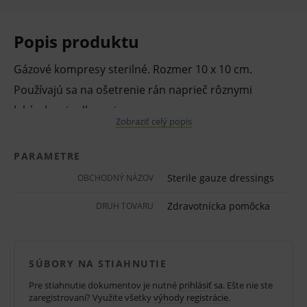
Popis produktu
Gázové kompresy sterilné. Rozmer 10 x 10 cm.
Používajú sa na ošetrenie rán naprieč rôznymi
lekárskymi odbormi
Zobraziť celý popis
Kompresy z gázy sú vyrobené zo 100 % bavlnených,
2
bielených vlákien s hustotou 17 vlákien/cm
.
PARAMETRE
Kompresy sú skladané v 8 vrstvách.
Sterile gauze dressings
OBCHODNÝ NÁZOV
Charakteristickými vlastnosťami sú savosť, mäkkosť a
Zdravotnícka pomôcka
DRUH TOVARU
priedušnosť. Sterilné.
Vlastnosti a výhody:
SÚBORY NA STIAHNUTIE
Kompresy z gázy.
Pre stiahnutie dokumentov je nutné
prihlásiť sa
. Ešte nie ste
100 % bavlna.
zaregistrovaní? Využite všetky
výhody registrácie
.