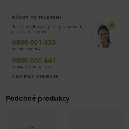
17 vlákien/cm2.
8 vrstiev.
NÁKUP PO TELEFÓNE
Savé, mäkké.
Sme vám k dispozícii počas pracovných dní
od 7.00 do 17.00 hod.
Priedušné.
0800 601 433
10 x 10 cm.
VŠEOBECNÁ LINKA
Sterilné.
0800 800 441
Oblasti použitia:
STOMATOLOGICKÁ LINKA
Na všestranné ošetrenie rán naprieč rôznymi
alebo
info@medplus.sk
lekárskymi odbormi.
Ako tampón a ako kompres pri ambulantných
a drobných operačných zákrokoch.
Balenie:
V balení 5 ks. V kartóne 240 balení.