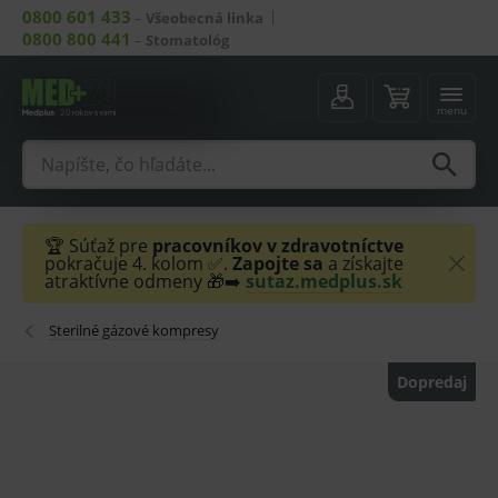
0800 601 433
–
Všeobecná linka
0800 800 441
–
Stomatológ
menu
🏆 Súťaž pre
pracovníkov v zdravotníctve
pokračuje 4. kolom ✅.
Zapojte sa
a získajte
atraktívne odmeny 🎁➡️
sutaz.medplus.sk
Sterilné gázové kompresy
Dopredaj