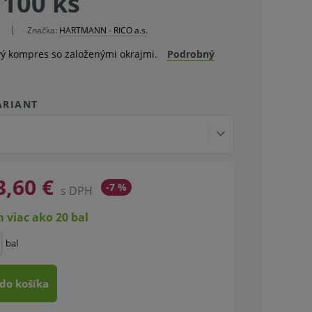
 100 ks
Značka:
HARTMANN - RICO a.s.
vý kompres so založenými okrajmi.
Podrobný
ARIANT
3,60 €
-7 %
s DPH
 viac ako 20 bal
bal
 do košíka