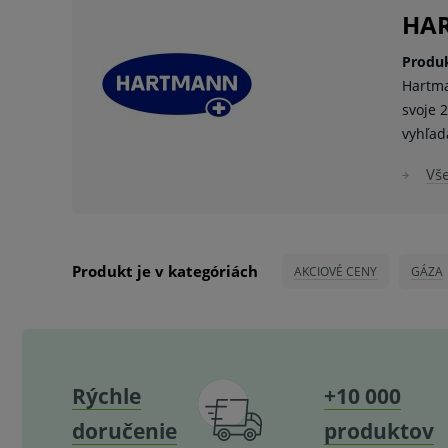
byť spojené s rizikami.
HAR
Produ
Hartma
svoje 
vyhľa
Vš
Produkt je v kategóriách
AKCIOVÉ CENY
GÁZA
Rýchle
+10 000
doručenie
produktov