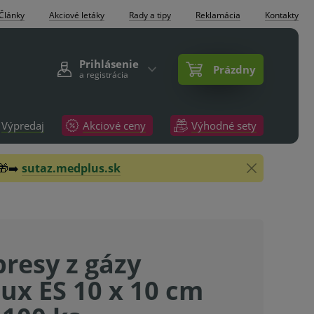
Články
Akciové letáky
Rady a tipy
Reklamácia
Kontakty
Prihlásenie
Prázdny
a registrácia
Výpredaj
Akciové ceny
Výhodné sety
 🎁➡️
sutaz.medplus.sk
resy z gázy
lux ES 10 x 10 cm