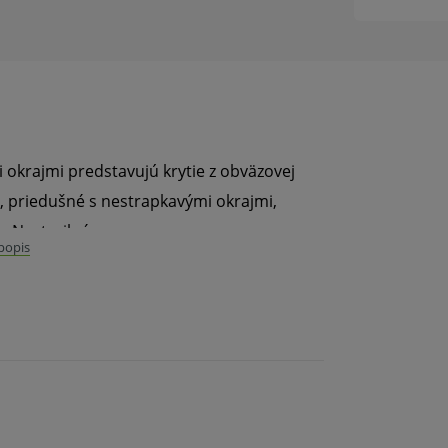
i okrajmi predstavujú krytie z obväzovej
, priedušné s nestrapkavými okrajmi,
. Nesterilné.
 popis