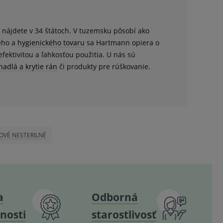
 nájdete v 34 štátoch. V tuzemsku pôsobí ako
keho a
hygienického tovaru
sa Hartmann opiera o
fektivitou a ľahkosťou použitia. U nás sú
nadlá a krytie rán
či produkty pre rúškovanie.
OVÉ NESTERILNÉ
a
Odborná
nosti
starostlivosť