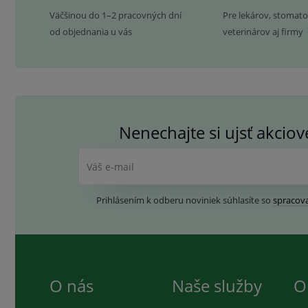
Väčšinou do 1–2 pracovných dní
Pre lekárov, stomato
od objednania u vás
veterinárov aj firmy
Nenechajte si ujsť akcio
Váš e-mail
Prihlásením k odberu noviniek súhlasíte so
spracov
O nás
Naše služby
O