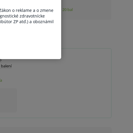
 Zákon o reklame a o zmene
gnostické zdravotnícke
ribútor ZP atď.) a oboznámil
o
 balení
ľa