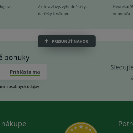
lógov,
Akcie a zľavy, výhodné sety,
Heureka: 9
darčeky k nákupu
odporúča
PRESUNÚŤ NAHOR
vé ponuky
Sledujt
Prihláste ma
aním osobných údajov
 nákupe
Potr