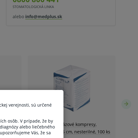
STOMATOLOGICKÁ LINKA
alebo
info@medplus.sk
ckej verejnosti, sú určené
ších osôb. V prípade, že by
 diagnózy alebo liečebného
, upozorňujeme Vás, že sa