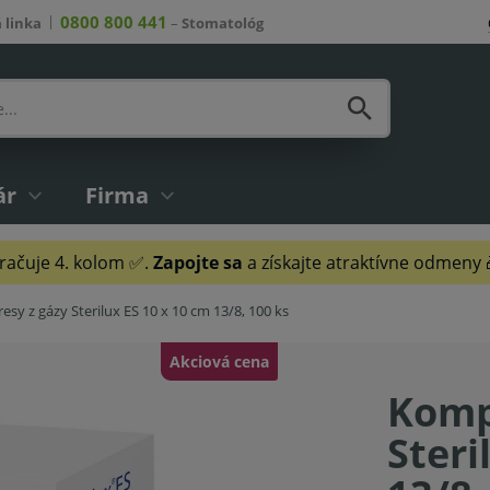
0800 800 441
 linka
–
Stomatológ
ár
Firma
ačuje 4. kolom ✅.
Zapojte sa
a získajte atraktívne odmeny
sy z gázy Sterilux ES 10 x 10 cm 13/8, 100 ks
Akciová cena
Komp
Steri