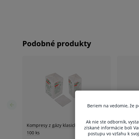
2
13 vlákien//cm
.
8 vrstiev.
Nestrapkajú sa.
Ochrana pred kontamináciou.
Rôzne rozmery.
Nesterilné.
Oblasti použitia:
Na všestrannú starostlivosť o rany, napr.
infikovaných a silne secernujúcich rán.
Beriem na vedomie, že pon
Sekundárny krycí materiál alebo ako tamp
ambulanciách a na klinikách.
Ak nie ste odborník, vysta
získané informácie boli V
postupu vo vzťahu k svoj