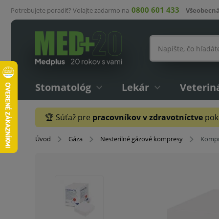
0800 601 433
Potrebujete poradiť? Volajte zadarmo na
–
Všeobecná
Stomatológ
Lekár
Veterin
🏆 Súťaž pre
pracovníkov v zdravotníctve
pokr
Úvod
Gáza
Nesterilné gázové kompresy
Kompre