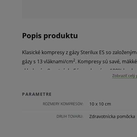
Popis produktu
Klasické kompresy z gázy Sterilux ES so založeným
2
gázy s 13 vláknami/cm
. Kompresy sú savé, mäkké
skladané v 8 vrstvách. Sú vyrobené zo 100% bavlny
Zobraziť celý
Vlastnosti a výhody:
PARAMETRE
Klasické kompresy.
10 x 10 cm
ROZMERY KOMPRESOV:
Z gázy.
Zdravotnícka pomôcka
DRUH TOVARU:
So založenými okrajmi.
100 % bavlna.