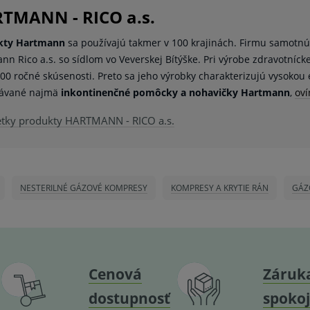
TMANN - RICO a.s.
kty Hartmann
sa používajú takmer v 100 krajinách. Firmu samotnú
nn Rico a.s. so sídlom vo Veverskej Bítýške. Pri výrobe zdravotníc
200 ročné skúsenosti. Preto sa jeho výrobky charakterizujú vysokou e
dávané najmä
inkontinenčné pomôcky a nohavičky Hartmann
,
oví
etky produkty HARTMANN - RICO a.s.
NESTERILNÉ GÁZOVÉ KOMPRESY
KOMPRESY A KRYTIE RÁN
GÁZ
Cenová
Záruk
dostupnosť
spokoj