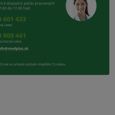
 k dispozícii počas pracovných
7.00 do 17.00 hod.
0 601 433
NÁ LINKA
0 800 441
LOGICKÁ LINKA
nfo@medplus.sk
ach nie sú určené osobám mladším 15 rokov.