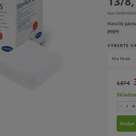
13/8,
Kód: HAR416804
Klasický gázo
popis
VYBERTE V
10 x 10 cm
3,87 €
Skladom
Pridať