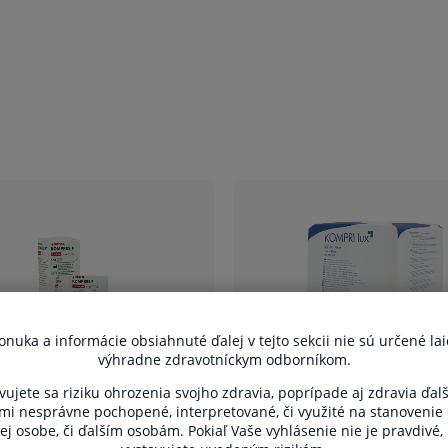
 pri prvom ošetrení znečistených,
uka a informácie obsiahnuté ďalej v tejto sekcii nie sú určené lai
výhradne zdravotníckym odborníkom.
óny pri malých operatívnych zákrokoch v
vujete sa riziku ohrozenia svojho zdravia, poprípade aj zdravia ďal
ami nesprávne pochopené, interpretované, či využité na stanovenie
ej osobe, či ďalším osobám. Pokiaľ Vaše vyhlásenie nie je pravdivé